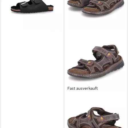
Fast ausverkauft
CAMEL ACTIVE
Sandalen
Outdoorschuh
59,95 €
UVP
79,95 €
-25%