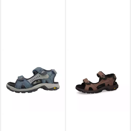
CAMEL ACTIVE
Sandale
crazy horse TAUPE Sandale
67,95 €
UVP
89,95 €
-24%