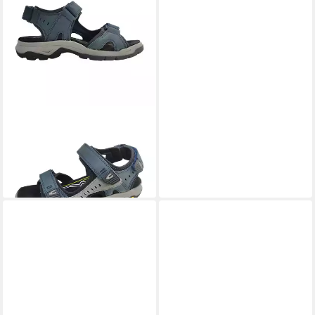
CAMEL ACTIVE
Trekkingschuh
ab 67,95 €
UVP
89,95 €
-24%