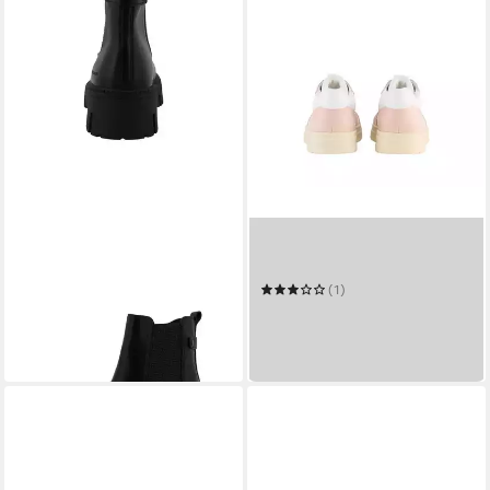
TOM TAILOR
TOM TAILOR
Tom Tailor Short Boots
Shoes Licence Sneaker
Stiefel
(1)
71,99 €
UVP
79,99 €
ab 40,96 €
UVP
49,95 €
-10%
-18%
in 2-3 Werktagen bei dir
leider ausverkauft