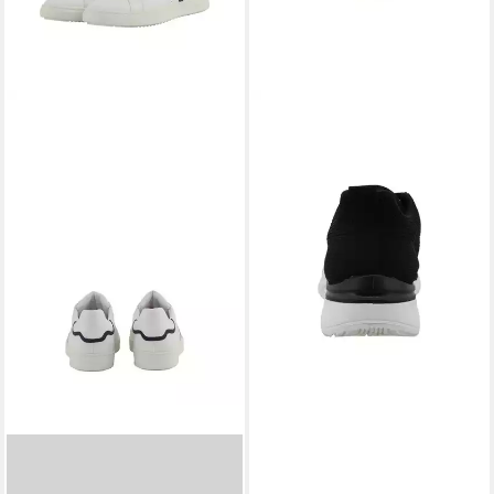
TOM TAILOR
TOM TAILOR
Shoes Licence Sneaker
Tom Tailor Sneaker Low