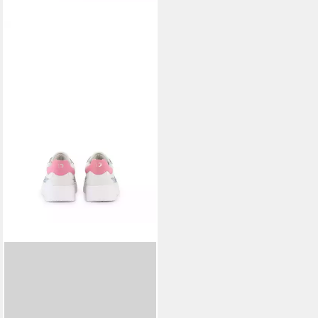
TOM TAILOR DENIM
Shoes Licence Sneaker
44,99 €
UVP
49,99 €
-10%
in 3-4 Werktagen bei dir