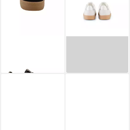
TOM TAILOR
TOM TAILOR
Tom Tailor Sneakers Sneaker
Shoes Licence Sneaker
49,99 €
44,99 €
UVP
49,99 €
in 2-3 Werktagen bei dir
-10%
in 3-4 Werktagen bei dir