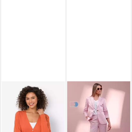
HEINE
Hosenanzug Hosenanzug
129,00 €
rosé
himmelblau