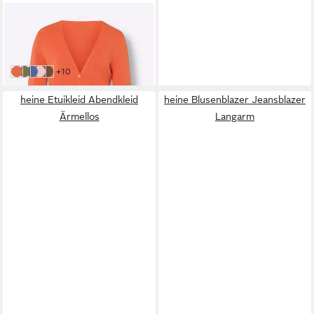
HEINE
Strickjacke Feinstrickjacke
Langarm Feinstrick
39,99 €
weitere Farben:
+10
orange
oliv
royalblau
hellrosé
sand
heine Etuikleid Abendkleid
heine Blusenblazer Jeansblazer
Ärmellos
Langarm