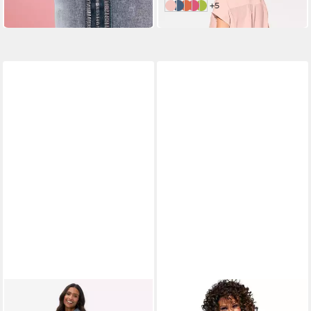
weitere Farben:
+5
rosé
mint
orange
pink
limette
-65%