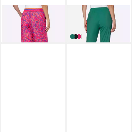
HEINE
HEINE
Shorts Druck-Hose erhöht
Jerseyhose Hose normal
49,99 €
24,99 €
59,99 €
-58%
grün
schwarz
pink