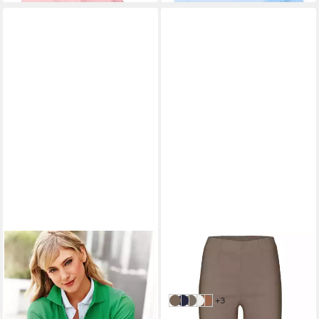
HEINE
Jerseyhose Capri-Hose
normal
49,99 €
weitere Farben:
+3
taupe
marine
oliv
weiß
sand