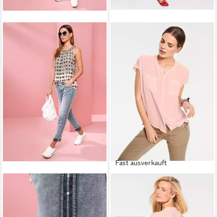
Fast ausverkauft
HEINE
HEINE
Jeansshorts 7/8-Jeans leicht
Klassische Bluse Oversized
vertieft
Bluse Kurzarm
29,99 €
39,99 €
84,99 €