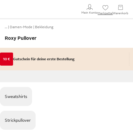
Mein Konto
Merkzettel
Warenkorb
…
Damen-Mode
Bekleidung
Roxy Pullover
10 €
Gutschein für deine erste Bestellung
Sweatshirts
Strickpullover