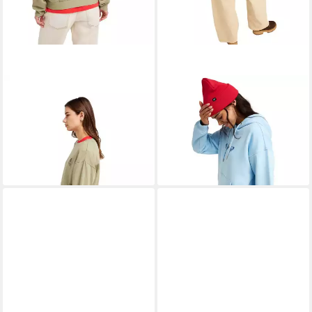
ROXY
Fleecepullover Surfing
ROXY
Hoodie Perfect Place
By Moonlight
Brushed
ab 19,99 €
50,00 €
UVP
50,00 €
-60%