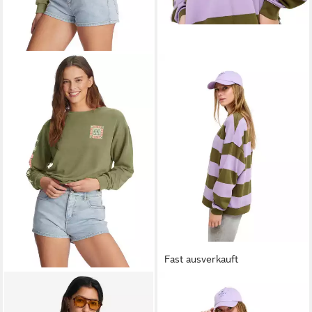
Fast ausverkauft
ROXY
Sweatshirt EAST SIDE
ROXY
Sweatshirt Strictly
MIDWEIGHT LS Langarm-
Stripes