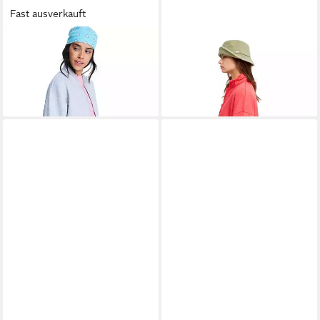
Fast ausverkauft
ROXY
Sweatshirt Always
ROXY
Sweatshirt Stars
Happy
Catcher
38,99 €
ab 25,99 €
UVP
70,00 €
UVP
65,00 €
-44%
-60%