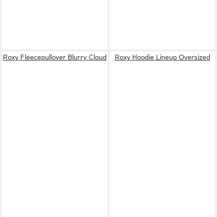
Roxy Fleecepullover Blurry Cloud
Roxy Hoodie Lineup Oversized