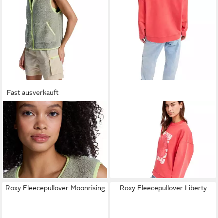
Fast ausverkauft
ROXY
Pullunder Boundless
ROXY
Sweatshirt Lineup
Spirit
Terry
ab 32,99 €
ab 31,99 €
UVP
60,00 €
UVP
58,00 €
-45%
-45%
Roxy Fleecepullover Moonrising
Roxy Fleecepullover Liberty