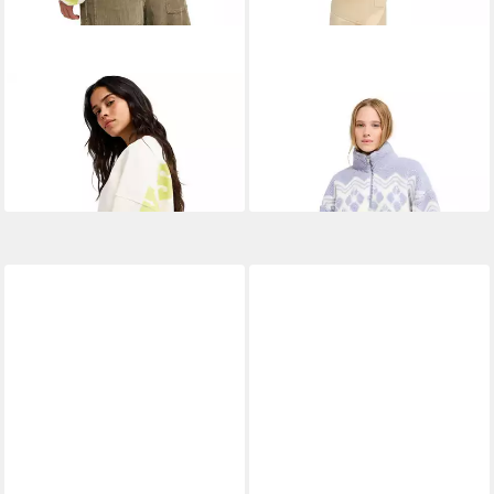
ROXY
Sweatshirt Frostbeam
ROXY
Fleecepullover
82,00 €
Mountain Story
62,99 €
UVP
80,00 €
-21%