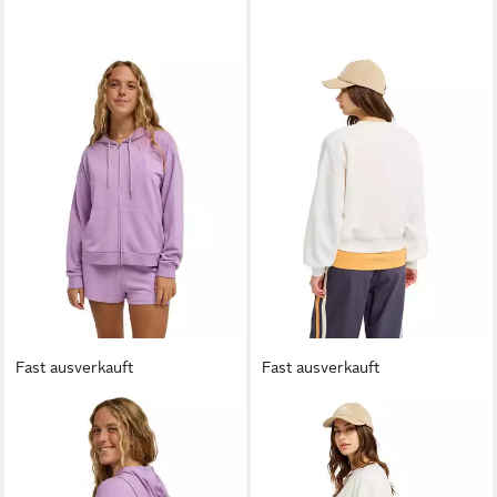
Fast ausverkauft
Fast ausverkauft
ROXY
Sweatshirt Surfing By
ROXY
Rundhalspullover Chill
Daylight
Story
32,99 €
23,99 €
UVP
60,00 €
UVP
60,00 €
-45%
-60%