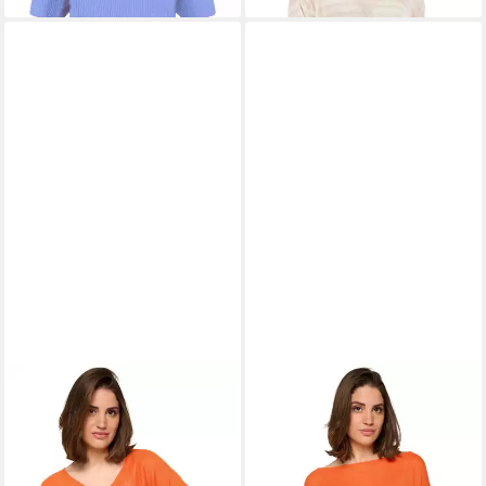
MAHOGANY
MAHOGANY
Kaschmirpullover Ruby
Kaschmirpullover Romane
40,40 €
38,00 €
101,00 €
95,00 €
-60%
-60%