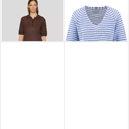
RABE
Strickpullover Pullover
FYNCH-HATTON
ab 73,99 €
UVP
99,99 €
Strickpullover
ab 54,95 €
-26%
UVP
79,95 €
-31%