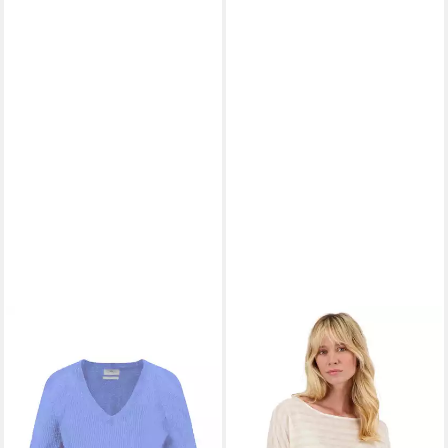
FYNCH-HATTON
MAHOGANY
Kurzarmpullover
Kaschmirpullover Riana
ab 71,19 €
42,40 €
79,99 €
106,00 €
-11%
-60%