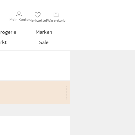
Mein Konto
Merkzettel
Warenkorb
rogerie
Marken
rkt
Sale