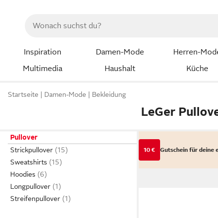
Inspiration
Damen-Mode
Herren-Mod
Multimedia
Haushalt
Küche
Startseite
Damen-Mode
Bekleidung
LeGer Pullov
Pullover
Strickpullover
10 €
Gutschein für deine 
Sweatshirts
Hoodies
Longpullover
Streifenpullover