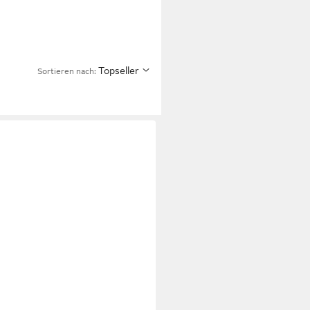
Topseller
Sortieren nach: