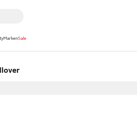
ty
Marken
Sale
llover