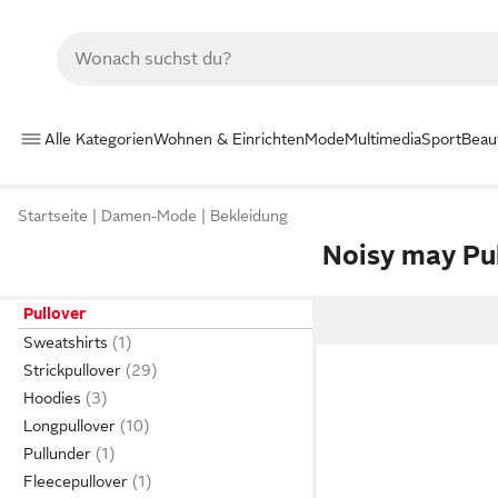
Alle Kategorien
Wohnen & Einrichten
Mode
Multimedia
Sport
Beau
Startseite
Damen-Mode
Bekleidung
Noisy may Pu
Pullover
Sweatshirts
Strickpullover
Hoodies
Longpullover
Pullunder
Fleecepullover