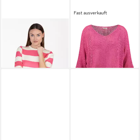
Fast ausverkauft
KEY LARGO
Sweater WSW
KEY LARGO
V-Ausschnitt-
NEWPORT round (1er)
Pullover WKN FRESH v-neck
49,99 €
39,99 €
UVP
59,99 €
UVP
49,99 €
-17%
-20%