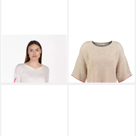
KEY LARGO
Rundhalspullover
KEY LARGO
Rundhalspullover
WKN PACIFIC v-neck (1-tlg)
WKN HARBOUR round (1-tlg)
49,99 €
42,99 €
UVP
69,99 €
UVP
59,99 €
-29%
-28%