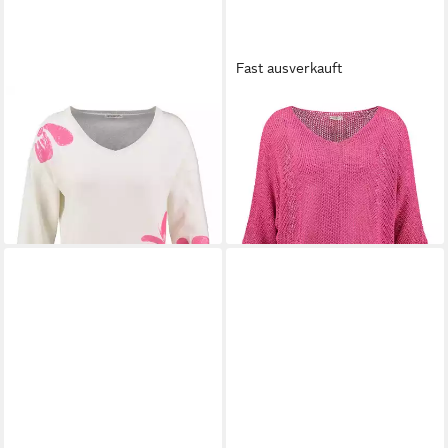
Fast ausverkauft
KEY LARGO
Rundhalspullover
KEY LARGO
V-Ausschnitt-
WKN CRUISE v-neck (1-tlg)
Pullover WKN FRESH v-neck
49,99 €
39,99 €
UVP
69,99 €
UVP
49,99 €
-29%
-20%