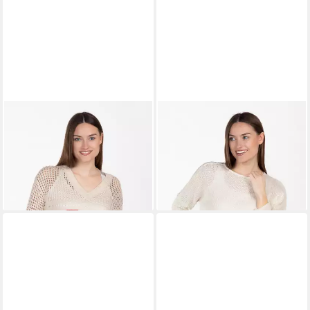
KEY LARGO
Rundhalspullover
KEY LARGO
Rundhalspullover
WKN PIER v-neck (1-tlg)
WKN COAST round (1-tlg)
42,99 €
42,99 €
UVP
59,99 €
UVP
59,99 €
-28%
-28%