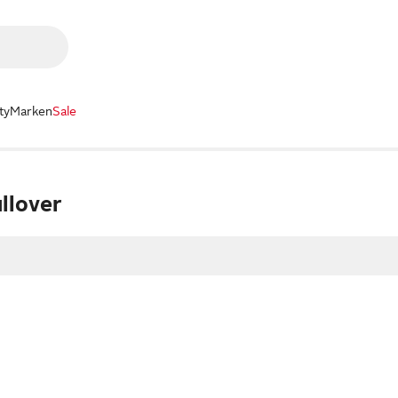
ty
Marken
Sale
llover