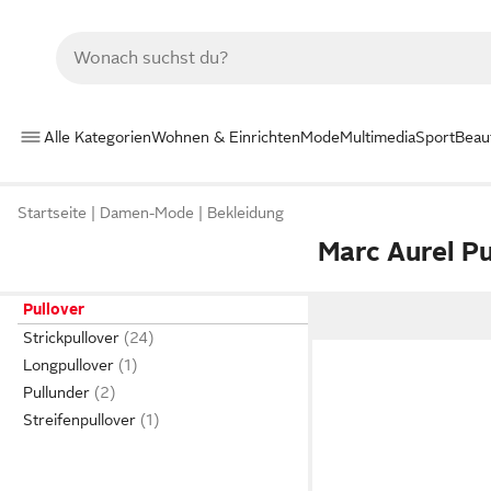
Alle Kategorien
Wohnen & Einrichten
Mode
Multimedia
Sport
Beau
Startseite
Damen-Mode
Bekleidung
Marc Aurel Pu
Pullover
Strickpullover
Longpullover
Pullunder
Streifenpullover