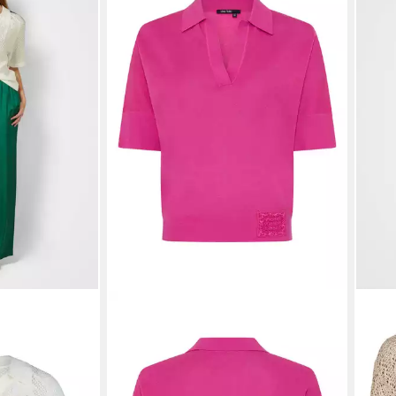
ullover mit
MARC AUREL
Stehkragenpullover
MAR
ab 59,95 €
UVP
119,95 €
Lure
119,
 €
-50%