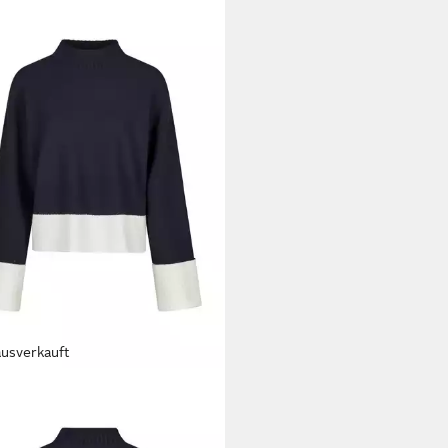
ausverkauft
C AUREL
Longpullover
4,95 €
UVP
149,95 €
%