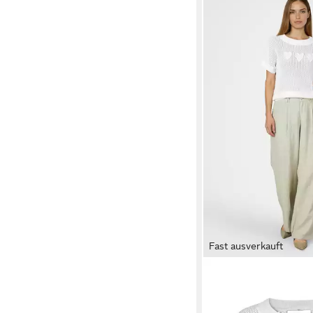
Fast ausverkauft
MARC AUREL
Strickp
Herz-Intarsie
64,95 €
UVP
129,95 €