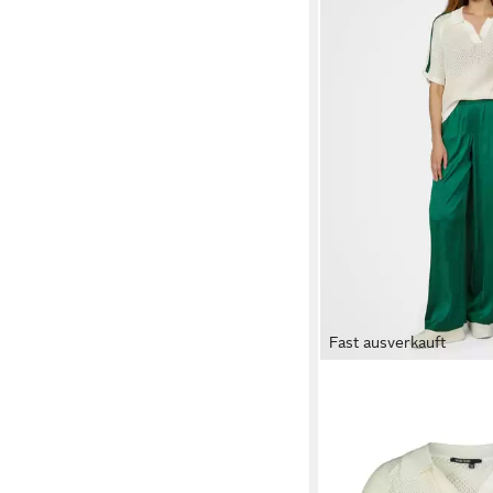
Fast ausverkauft
MARC AUREL
Strickp
Kontraststreifen
ab 64,95 €
UVP
129,95
-50%