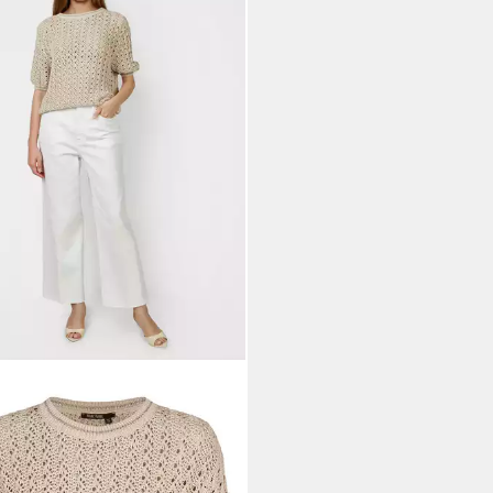
C AUREL
Strickpullover mit
x-Ringeln
95 €