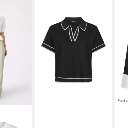
Fast 
ullover mit
MARC AUREL
Kurzarmpullover
MAR
83,97 €
ab 7
UVP
119,95 €
-30%
-50