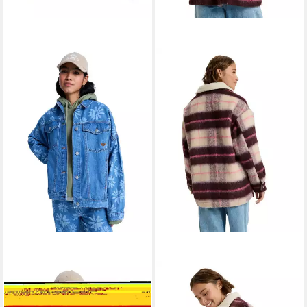
ROXY
ROXY
Jeansjacke Salty Horizon
Outdoorjacke Passage Of
54,99 €
Time
UVP
100,00 €