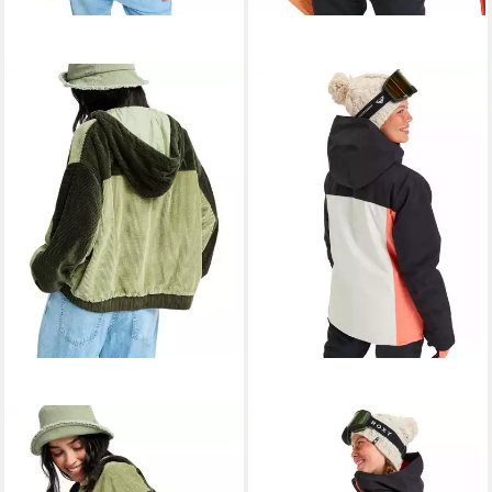
ROXY
ROXY
Cordjacke Have A Blast
Snowboardjacke Galaxy 10K
ab 93,99 €
104,99 €
UVP
120,00 €
UVP
190,00 €