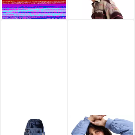
54,99 €
UVP
140,00 €
-45%
-61%