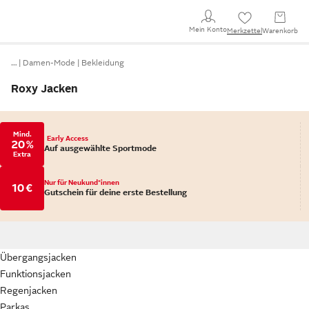
Mein Konto
Merkzettel
Warenkorb
…
Damen-Mode
Bekleidung
Roxy Jacken
Mind.
Early Access
20 %
Auf ausgewählte Sportmode
Extra
Nur für Neukund*innen
10 €
Gutschein für deine erste Bestellung
Übergangsjacken
Funktionsjacken
Regenjacken
Parkas