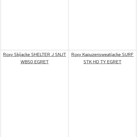
Roxy Skijacke SHELTER J SNJT
Roxy Kapuzensweatjacke SURF
WBS0 EGRET
STK HD TY EGRET