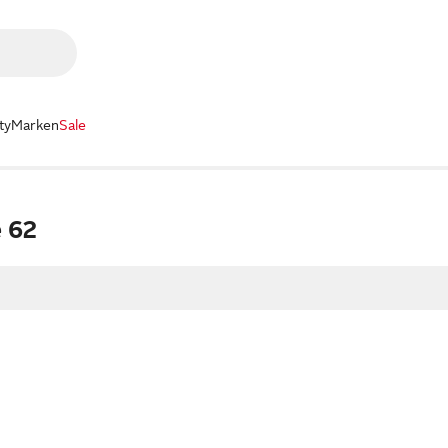
ty
Marken
Sale
 62