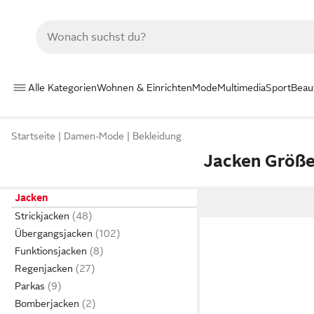
Alle Kategorien
Wohnen & Einrichten
Mode
Multimedia
Sport
Beau
Startseite
Damen-Mode
Bekleidung
Jacken Größe
Jacken
Strickjacken
Übergangsjacken
Funktionsjacken
Regenjacken
Parkas
Bomberjacken