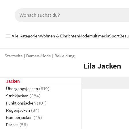
Alle Kategorien
Wohnen & Einrichten
Mode
Multimedia
Sport
Beau
Startseite
Damen-Mode
Bekleidung
Lila Jacken
Jacken
Übergangsjacken
Strickjacken
Funktionsjacken
Regenjacken
Bomberjacken
Parkas