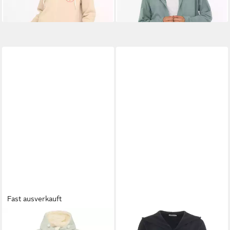
Meer Moin
Sweatware
+3
Fast ausverkauft
ZWILLINGSHERZ
ZWILLINGSHERZ
Cardigan