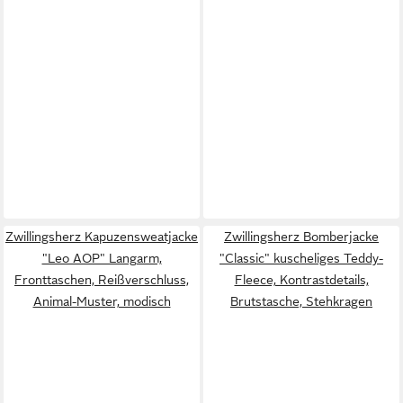
Zwillingsherz Kapuzensweatjacke
Zwillingsherz Bomberjacke
"Leo AOP" Langarm,
"Classic" kuscheliges Teddy-
Fronttaschen, Reißverschluss,
Fleece, Kontrastdetails,
Animal-Muster, modisch
Brutstasche, Stehkragen