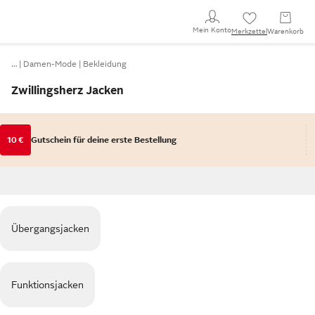
Mein Konto
Merkzettel
Warenkorb
…
Damen-Mode
Bekleidung
Zwillingsherz Jacken
10 €
Gutschein für deine erste Bestellung
Übergangsjacken
Funktionsjacken