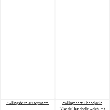
Zwillingsherz Jerseymantel
Zwillingsherz Fleecejacke
"Classic" kuschelig weich, mit