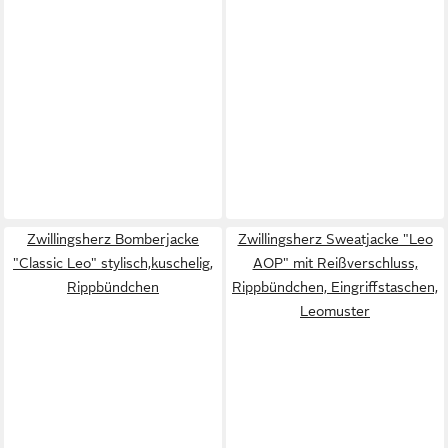
Zwillingsherz Bomberjacke
Zwillingsherz Sweatjacke "Leo
"Classic Leo" stylisch,kuschelig,
AOP" mit Reißverschluss,
Rippbündchen
Rippbündchen, Eingriffstaschen,
Leomuster