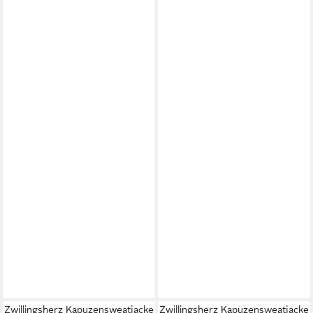
Zwillingsherz Kapuzensweatjacke
Zwillingsherz Kapuzensweatjacke