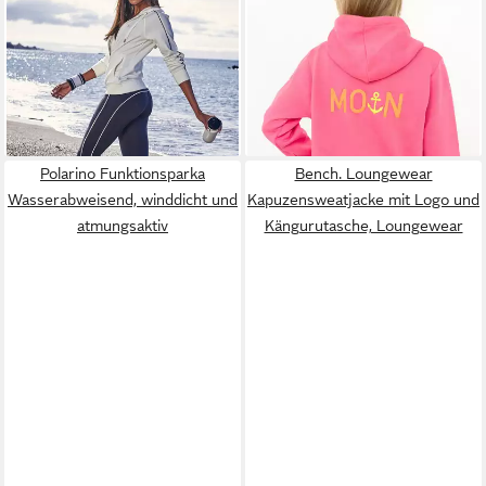
Piping an den Ärmeln. Ideal
Kapuzensweatjacke "Rahel"
39,99 €
ab 68,99 €
für Sport- und Freizeit.
49,99 €
Langarm, Kapuze,
UVP
84,99 €
-20%
Reißverschluss, modisch,
-19%
Schriftzug, Taschen
Polarino Funktionsparka
Bench. Loungewear
Wasserabweisend, winddicht und
Kapuzensweatjacke mit Logo und
atmungsaktiv
Kängurutasche, Loungewear