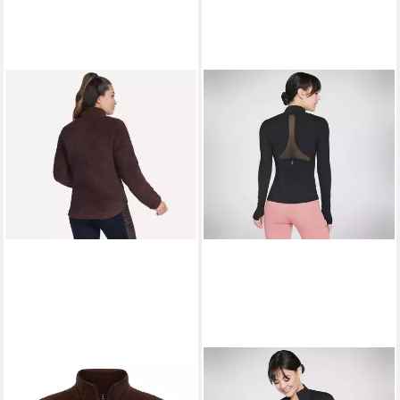
SKECHERS
Plüschjacke
SKECHERS
Funktionsjacke
SKECH-SHERPA JACKET mit
GOWALK MESH JACKET GO