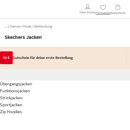
Mein Konto
Merkzettel
Warenkorb
…
Damen-Mode
Bekleidung
Skechers Jacken
10 €
Gutschein für deine erste Bestellung
Übergangsjacken
Funktionsjacken
Strickjacken
Sportjacken
Zip Hoodies