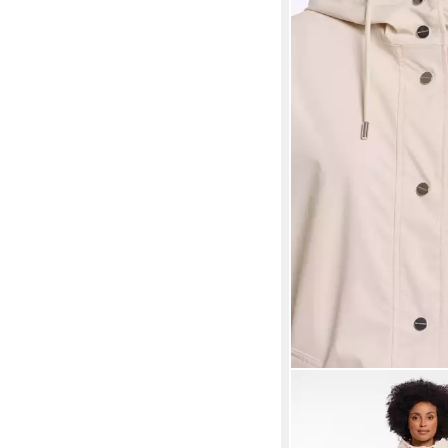
RINO & PELLE
Regenmantel ISHANA 
und verdecktem Reißv