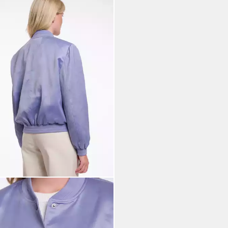
& PELLE
son BANNER mit falscher Tasche
rmel
,13 €
UVP
129,95 €