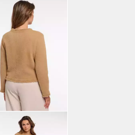
& PELLE
igan VANNA Kuschelfleece mit
fverschluss und aufgesetzten