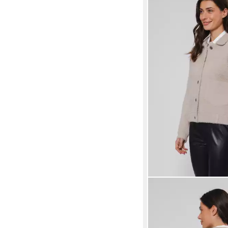
RINO & PELLE
Strickjacke BUBBLY mi
Optik
ab 79,99 €
UVP
109,95 