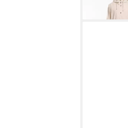
ab 78,92 €
UVP
149,95 
-47%