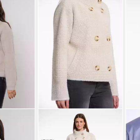
RINO & PELLE
RINO 
t flauschiger
Kurzjacke BETH mit Stehkragen
Blou
ab 79,99 €
am Ä
UVP
109,95 €
ab 69
€
-27%