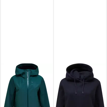
PEAK PERFORMANCE
PEAK PERFORMANCE
Funktionsjacke PEAK
Kapuzensweatjacke PEAK
PERFORMANCE Damen Shell
PERFORMANCE Damen
Jacke Treeline
Kapuzensweat Original Small
233,10 €
UVP
250,00 €
Logo
111,00 €
-7%
UVP
130,00 €
lieferbar - in 2-3 Werktagen bei dir
-15%
lieferbar - in 2-3 Werktagen bei dir