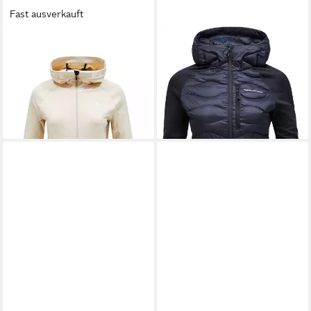
Fast ausverkauft
PEAK PERFORMANCE
PEAK PERFORMANCE
Fleecejacke W Rider Zip
Funktionsjacke Peak
Hood mit Label-Applikationen
Performance Damen Helium
159,99 €
Down Hybrid Jacke
lieferbar - in 4-5 Werktagen bei dir
240,00 €
lieferbar - in 2-3 Werktagen bei dir