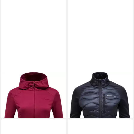
PEAK PERFORMANCE
PEAK PERFORMANCE
Kapuzensweatjacke Peak
Funktionsjacke Peak
Performance Damen Light Zip
Performance Damen Helium
Hoodie
Down Hybrid Jacke
122,10 €
222,00 €
lieferbar - in 2-3 Werktagen bei dir
lieferbar - in 2-3 Werktagen bei dir