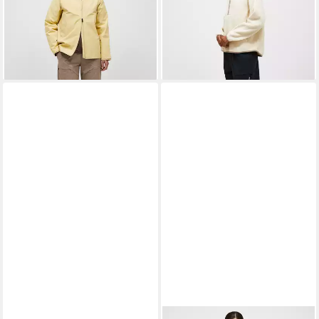
sportivem Design
Design
249,99 €
149,99 €
lieferbar - in 4-5 Werktagen bei dir
lieferbar - in 4-5 Werktagen bei dir