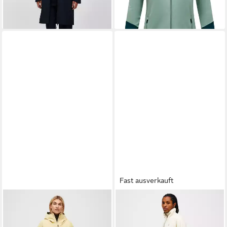
lieferbar - in 4-5 Werktagen bei dir
+2
Fast ausverkauft
PEAK PERFORMANCE
PEAK PERFORMANCE
Funktionsjacke W Treeline
Fleecejacke W Naturerush
Hipe® 2.5l Shell Jacket mit
Pile Half Zip mit sportivem