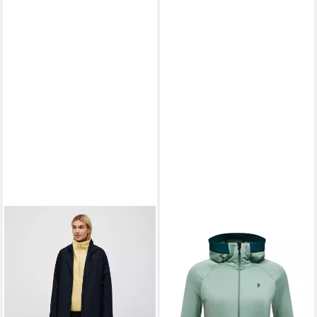
PEAK PERFORMANCE
PEAK PERFORMANCE
Regenmantel W Treeline
Fleecejacke W Rider
Hipe® 2.5l Shell Parka
Essentials Midlayer Zip Hood
wasserdicht
mit sportivem Design
279,99 €
134,99 €
UVP
159,99 €
lieferbar - in 4-5 Werktagen bei dir
-16%