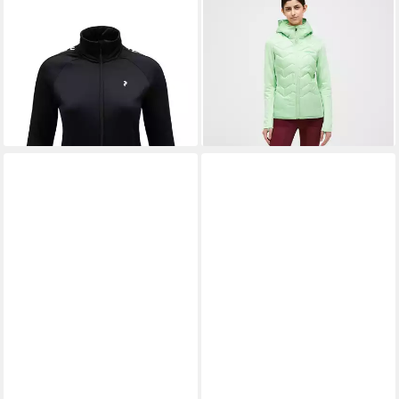
PEAK PERFORMANCE
PEAK PERFORMANCE
Fleecejacke W Rider Zip
Funktionsjacke W Elevate
Jacket
Liner Hybrid Hood mit
149,99 €
sportivem Design
lieferbar - in 4-5 Werktagen bei dir
176,99 €
UVP
239,99 €
-26%
lieferbar - in 4-5 Werktagen bei dir