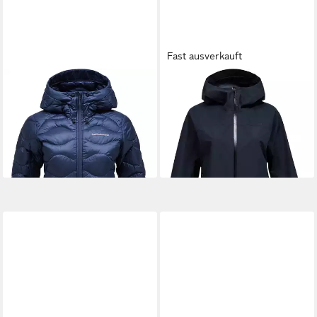
Fast ausverkauft
PEAK PERFORMANCE
PEAK PERFORMANCE
Funktionsjacke Peak
Funktionsjacke PEAK
Performance Damen Helium
PERFORMANCE Damen Shell
Down Hybrid Jacke
Parka Treeline
280,00 €
280,00 €
lieferbar - in 2-3 Werktagen bei dir
lieferbar - in 2-3 Werktagen bei dir