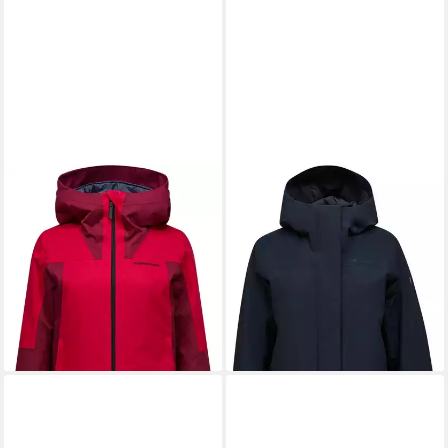
PEAK PERFORMANCE
PEAK PERFORMANCE
Anorak PEAK
Funktionsjacke Peak
PERFORMANCE Damen
Performance Damen Treeline
Isolationsjacke Rider Tech
Insulated Parka
400,00 €
Insulated
lieferbar - in 2-3 Werktagen bei dir
388,50 €
UVP
450,00 €
-14%
lieferbar - in 2-3 Werktagen bei dir