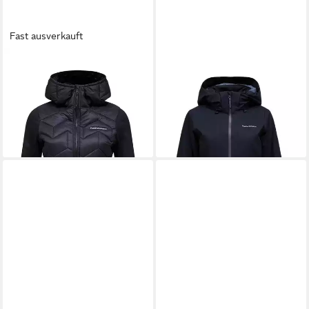
Fast ausverkauft
PEAK PERFORMANCE
PEAK PERFORMANCE
Funktionsjacke W Elevate
Skijacke
ab 210,90 €
Insulated Hybrid Hood Jacket
UVP
350,00 €
176,99 €
UVP
239,99 €
-40%
lieferbar - in 2-3 Werktagen bei dir
-26%
lieferbar - in 4-5 Werktagen bei dir