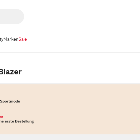
ty
Marken
Sale
lazer
 Sportmode
en
ne erste Bestellung