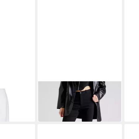
FREEQUENT
FREE
PANT
Stoffhose SOLVEJ (1-tlg) Plain/ohne
Jacke
nmix und mit
Details
Overs
44,90 €
159,
49,90 €
-10%
-15%