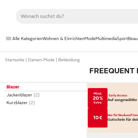
Alle Kategorien
Wohnen & Einrichten
Mode
Multimedia
Sport
Beau
Startseite
Damen-Mode
Bekleidung
FREEQUENT B
Blazer
Mind.
Jackenblazer
Early Access
20 %
Auf ausgewählte
Kurzblazer
Extra
Nur für Neukund*inn
10 €
Gutschein für dei