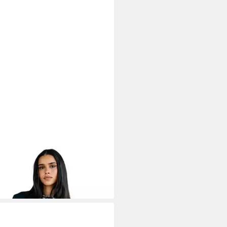
MAN T. PORTER
nblazer Maria Crown - lässiger
ize Blazer - Freeman T. Porter
99 €
UVP
189,00 €