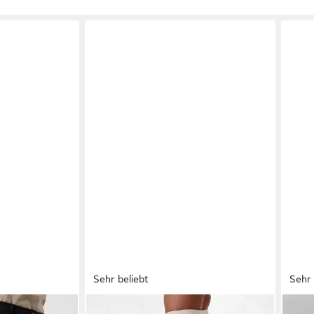
Sehr beliebt
Sehr 
H.I.S
LASC