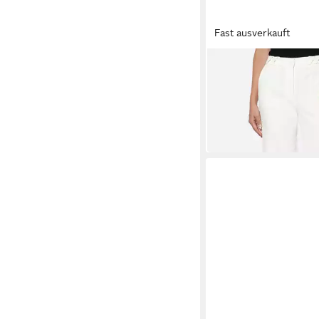
Fast ausverkauft
HEINE
Jerseyhose Hose erhö
59,99 €