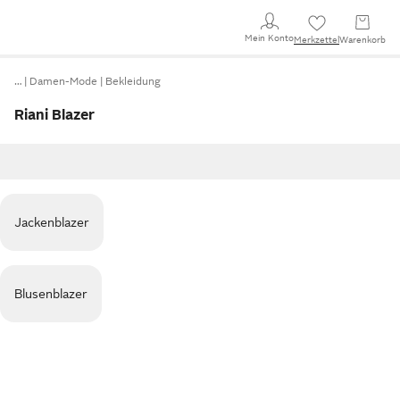
Mein Konto
Merkzettel
Warenkorb
…
Damen-Mode
Bekleidung
Riani Blazer
Jackenblazer
Blusenblazer