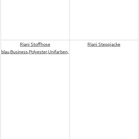
Riani Stoffhose
Riani Steppjacke
blau,Business,Polyester,Unifarben,Gerade,Mittel