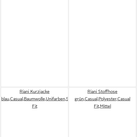
Riani Kurzjacke
Riani Stoffhose
blau,Casual,Baumwolle,Unifarben,Stehkragen,Lang,Regular
grün,Casual,Polyester,Casual
Fit
Fit,Mittel