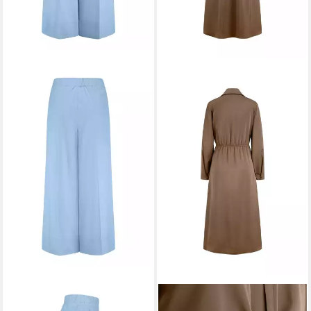
RIANI
Stoffhose
RIANI
Maxikleid Kleid