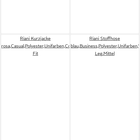
Riani Kurzjacke
Riani Stoffhose
rosa,Casual,Polyester,Unifarben,Collegekragen,Lang,Regular
blau,Business,Polyester,Unifarben
Fit
Leg,Mittel