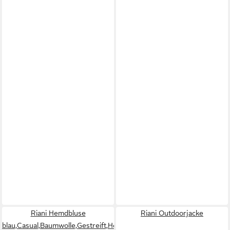
Riani Hemdbluse
Riani Outdoorjacke
blau,Casual,Baumwolle,Gestreift,Hemdblusenkragen,Lang,Loose