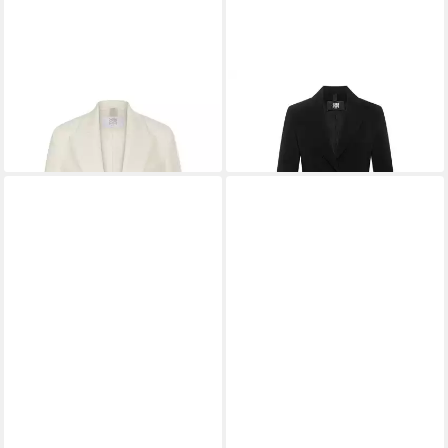
RIANI
Blusenblazer Blazer
RIANI
Jackenblazer
ab 329,23 €
ab 359,10 €
449,00 €
UVP
399,00 €
-27%
-10%