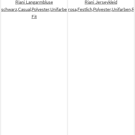
Riani Langarmbluse
Riani Jerseykleid
schwarz,Casual,Polyester,Unifarben,Rundhals,Kurz,Regular
rosa,Festlich,Polyester,Unifarben,
Fit