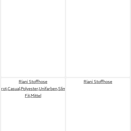
Riani Stoffhose
Riani Stoffhose
rot,Casual,Polyester,Unifarben,Slim
Fit,Mittel