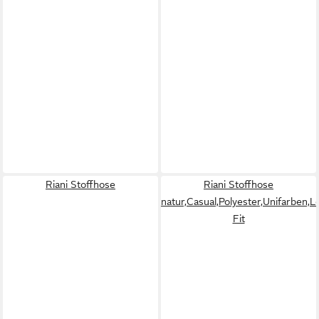
Riani Stoffhose
Riani Stoffhose
natur,Casual,Polyester,Unifarben,L
Fit