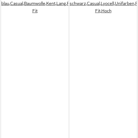
blau,Casual,Baumwolle,Kent,Lang,Regular
schwarz,Casual,Lyocell,Unifarben,
Fit
Fit,Hoch