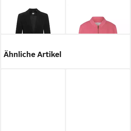
RIANI
Jackenblazer
RIANI
Blusenblazer Jacke
341,10 €
329,23 €
UVP
379,00 €
449,00 €
-10%
-27%
Ähnliche Artikel