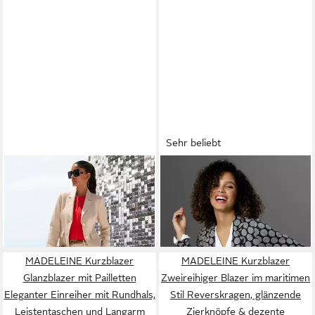
Sehr beliebt
MADELEINE
Kurzblazer
ANISTON SELECTED
Floraler Kurzblazer mit
Jerseyblazer mit gestreiften
79,99 €
69,99 €
Reverskragen Florales
UVP
244,99 €
Punkten
Design, klassischer
-67%
Reverskragen, Einreiher-
Optik
MADELEINE Kurzblazer
MADELEINE Kurzblazer
Glanzblazer mit Pailletten
Zweireihiger Blazer im maritimen
Eleganter Einreiher mit Rundhals,
Stil Reverskragen, glänzende
Leistentaschen und Langarm
Zierknöpfe & dezente