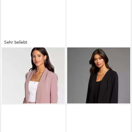
Sehr beliebt
LAURA SCOTT
Longblazer
LAURA SCOTT
Longblazer
mit gerafften Ärmeln
mit Reißverschlüssen
86,99 €
ab 56,99 €
UVP
69,99 €
-19%
+3