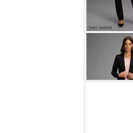
Sehr beliebt
MELROSE
Anzug (Set,
ab 69,99 €
UVP
86,99 
-20%