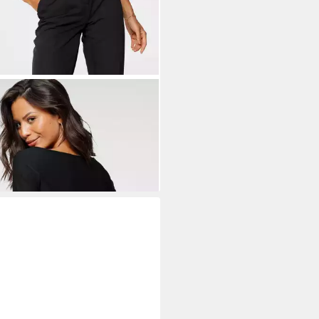
RA SCOTT
Rundhalsshirt 3/4-
l, figurbetonter Schnitt
8,99 €
UVP
43,99 €