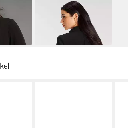
MELROSE
Jackenblazer mit
goldfarbenen Knöpfen
ab 56,99 €
UVP
69,99 €
-19%
kel