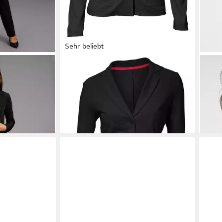
Sehr beliebt
 2-tlg)
HEINE
Blusenblazer Jersey-Blazer
LAU
€
Langarm
Ärme
39,99 €
ab 3
-11%
+5