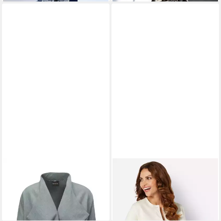
MADELEINE
Kurzblazer
WITT
Blusenblazer
Blazer mit Fledermausärmeln
Blusenblazer Langarm
94,04 €
59,99 €
UVP
194,99 €
-52%