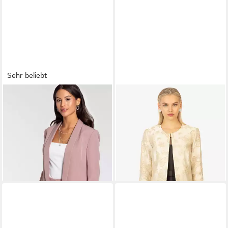
Sehr beliebt
LAURA SCOTT
Longblazer
KRAIMOD
Jackenblazer mit
mit gerafften Ärmeln
Brokatmuster
ab 64,99 €
179,90 €
UVP
79,99 €
-19%
+3