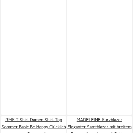
RMK T-Shirt Damen Shirt Top
MADELEINE Kurzblazer
Sommer Basic Be Happy Glücklich
Eleganter Samtblazer mit breitem