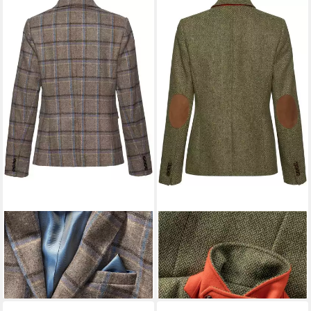
WHITE LABEL
Jackenblazer
HIGHMOOR
Jackenblazer
Karo-Blazer
Fischgrat-Tweedblazer
259,99 €
249,99 €
UVP
299,95 €
-17%