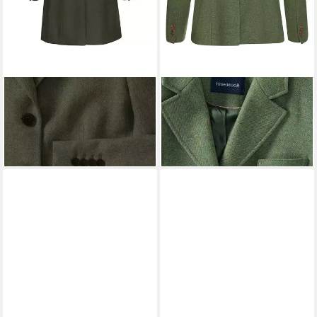
HIGHMOOR
Longblazer
HIGHMOOR
Jackenblazer
Tweed-Gehrock
Tweed-Blazer
299,99 €
269,99 €
UVP
399,99 €
329,99 €
-25%
-18%