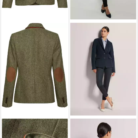
HIGHMOOR
Jackenblazer
MADELEINE
Kurzblazer
Fischgrat-Tweedblazer
Blazer aus reiner Wolle