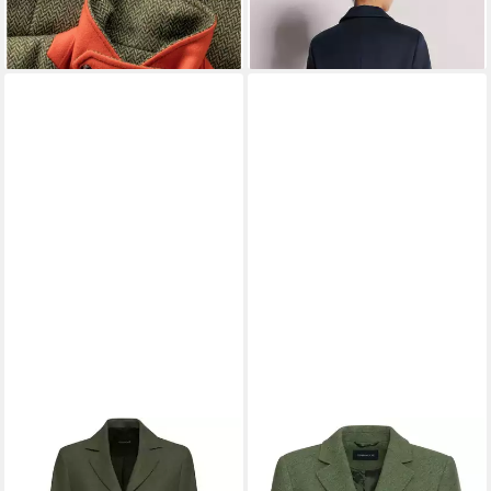
249,99 €
184,99 €
UVP
299,95 €
UVP
244,99 €
-17%
-24%