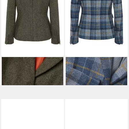
BRIGITTE VON SCHÖNFELS
WHITE LABEL
Jackenblazer
Jackenblazer Tweed-Blazer
Karo-Blazer
369,99 €
259,99 €