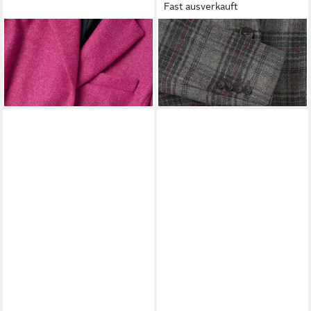
Fast ausverkauft
HIGHMOOR
Jackenblazer
HIGHMOOR
Jackenblazer
Tweed-Blazer
Karoblazer
349,99 €
179,99 €
369,99 €
-51%