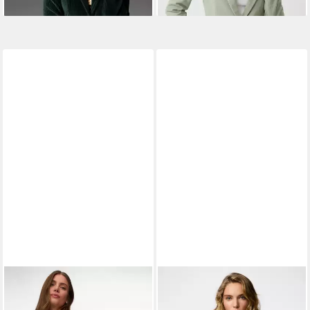
VERO MODA
Kurzblazer
PIECES
Blusenblazer
VMJESMILO 3/4 LOOSE
PCBOSELLA 3/4 PRINTED