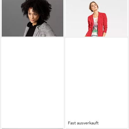
ANISTON CASUAL
HEINE
Blusenblazer Jersey-
Sweatblazer im Karo-Dessin
Blazer Langarm
ab 59,99 €
39,99 €
UVP
69,99 €
-14%
+5
Fast ausverkauft