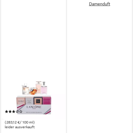
Damenduft
LANCOME
Duft-Set The Best Of
Lancome, 4-tlg., Miracle;
Tresor; Idole; La Vie est belle;
(5)
ab 60,87 €
(283,12 €/ 100 ml)
leider ausverkauft