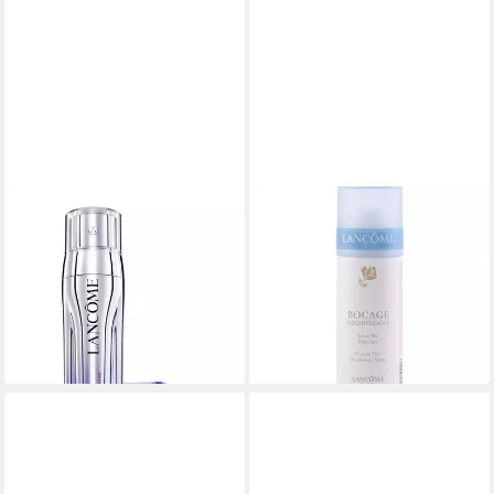
LANCOME
LANCOME
Anti-Aging-Creme LANCÔME
Deo-Stift Bocage, Packung, 1-
Rénergie H.C.F. Triple Serum
tlg., 50 ml Deo-Stift
ab 28,30 €
packung, 1-tlg.
(56,60 €/ 100 ml)
ab 113,98 €
124,59 €
lieferbar - in 2-3 Werktagen bei dir
-9%
lieferbar - in 3-4 Werktagen bei dir