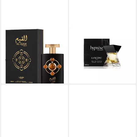
LATTAFA
LANCOME
Eau de Parfum Pride Al Qiam
Eau de Toilette Lancome
Gold, Glasflakon, Parfüm EDP,
Hypnose Homme EDT 75 ml
412,50 €
Unisex Duft
(5.500,00 €/ 1 l)
(1)
lieferbar - in 4-5 Werktagen bei dir
40,90 €
(409,00 €/ 1 l)
lieferbar - in 2-3 Werktagen bei dir