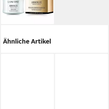
240,00 €
UVP
382,00 €
(4.000,00 €/ 1 l)
-37%
lieferbar - in 3-4 Werktagen bei dir
Ähnliche Artikel