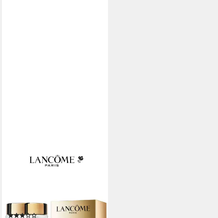
LANCOME
Anti-Aging-Creme Absolue
White Aura Regenerating
Brightening Fresh Cream
60ml
(2)