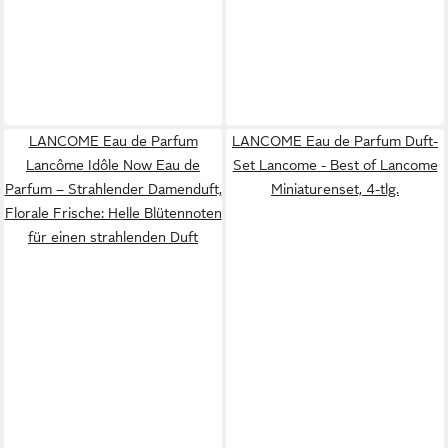
LANCOME Eau de Parfum
LANCOME Eau de Parfum Duft-
Lancôme Idôle Now Eau de
Set Lancome - Best of Lancome
Parfum – Strahlender Damenduft,
Miniaturenset, 4-tlg.
Florale Frische: Helle Blütennoten
für einen strahlenden Duft