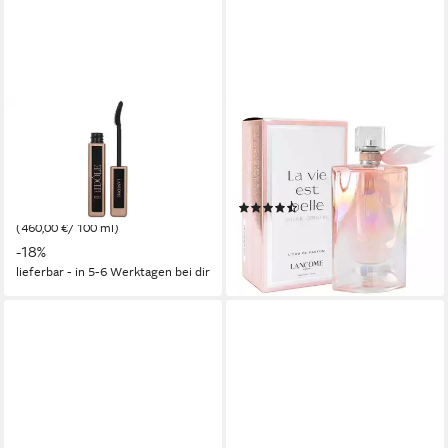
LANCOME
LANCOME
Mascara Lash Idle Waterpoof
Eau de Parfum La Vie est
Mascara, 1-tlg., Mascara, 8 ml
belle Soleil Cristal, Glasflakon,
Selbstbräuner Produkt
Parfüm EDP, Damenduft
(3)
36,80 €
UVP
44,95 €
ab 69,99 €
(460,00 €/ 100 ml)
(1.399,80 €/ 1 l)
-18%
lieferbar - in 2-3 Werktagen bei dir
lieferbar - in 5-6 Werktagen bei dir