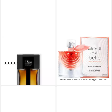
DIOR
LANCOME
Eau de Parfum Homme
Eau de Parfum La Vie Est
Intense, Glasflakon, Parfüm
Belle, Glasflakon, Parfüm EDP,
EDP, Herrenduft
Damenduft
(27)
ab 92,50 €
UVP
117,00 €
ab 95,90 €
(185,00 €/ 100 ml)
(1.918,00 €/ 1 l)
-21%
leider ausverkauft
lieferbar - in 6-7 Werktagen bei dir