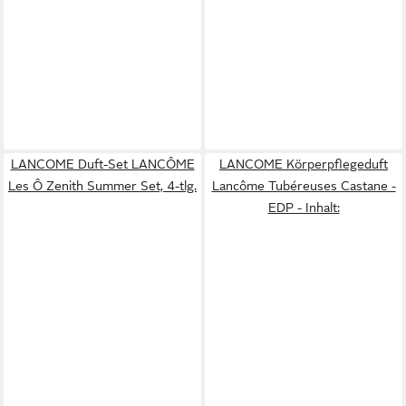
LANCOME Duft-Set LANCÔME
LANCOME Körperpflegeduft
Les Ô Zenith Summer Set, 4-tlg.
Lancôme Tubéreuses Castane -
EDP - Inhalt: