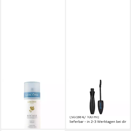
LANCOME
LANCOME
Deo-Spray Bocage, Packung,
Mascara Hypnose Drama
1-tlg., 125 ml Deo-Spray
Waterproof, 1-tlg., Mascara, 8
36,80 €
ml Selbstbräuner Produkt
(29,44 €/ 100 ml)
ab 40,63 €
lieferbar - in 5-6 Werktagen bei dir
(507,88 €/ 100 ml)
lieferbar - in 2-3 Werktagen bei dir