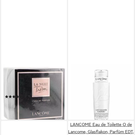
LANCOME
LANCOME
Eau de Parfum Lancome
Gesichts-Reinigungsmilch
Tresor La Nuit L'Eau de
Lancôme Lait Galatee Confort
Parfum Spray 75 ml
Makeup Remover Milk
(3)
ab 39,99 €
ab 112,91 €
(99,98 €/ 1 l)
(150,55 €/ 100 ml)
leider ausverkauft
leider ausverkauft
LANCOME Eau de Toilette O de
Lancome, Glasflakon, Parfüm EDT,