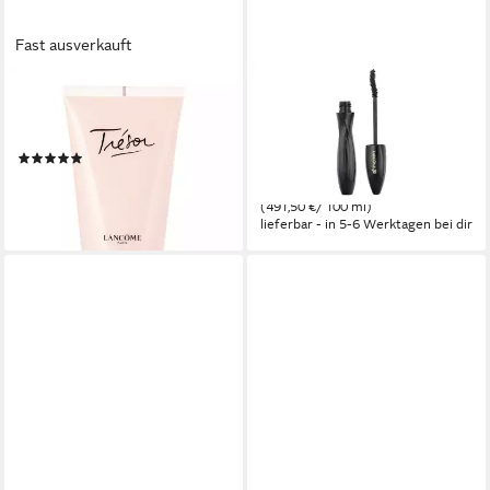
Fast ausverkauft
LANCOME
LANCOME
Bodylotion Tresor Packung, 1-
Mascara Hypnose Drama
tlg., 150 ml BodyLotion
Waterproof, 1-tlg., Mascara, 8
(5)
ml Selbstbräuner Produkt
ab 23,05 €
ab 39,32 €
(153,67 €/ 1 l)
(491,50 €/ 100 ml)
lieferbar - in 2-3 Werktagen bei dir
lieferbar - in 5-6 Werktagen bei dir