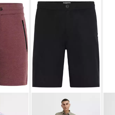
DTaras Kurze
!SOLID
Leinenhose SDLinus
!SOL
usstaschen
Bequeme Leinenshorts
Stof
ab 33,99 €
ab 5
UVP
39,99 €