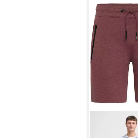
!SOLID
Sweatshorts S
Hose mit Reißverschl
ab 31,99 €
UVP
39,99 €