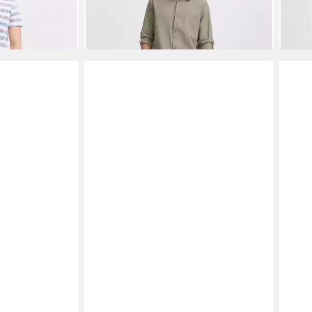
-15%
-13%