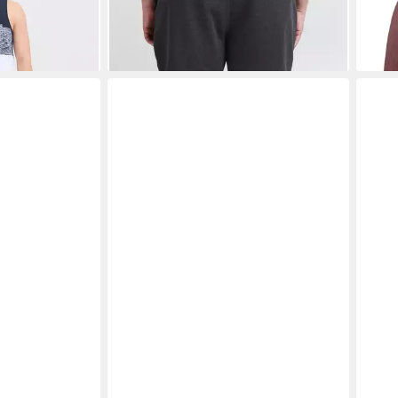
-53%
-55