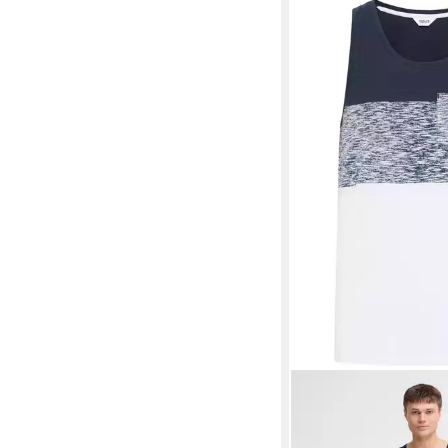
!SOLID
Tanktop SDSio
Shirt
ab 14,99 €
UVP
21,99 €