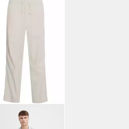
ID
Leinenhose SDAlann Lässige
fhose
1,99 €
UVP
59,99 €