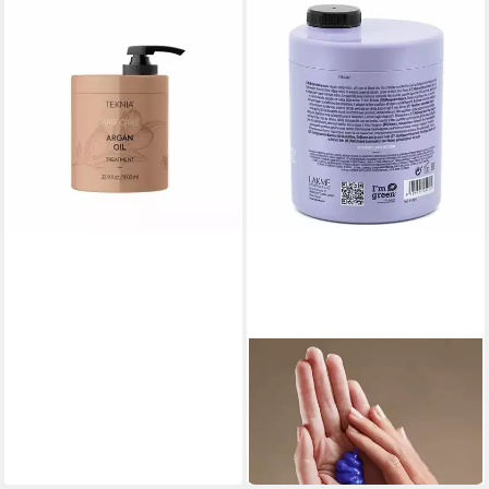
LAKMÉ
Haaröl Lakme Teknia Arganöl
Behandlung
60,59 €
(60,59 €/ 1 l)
in 9-11 Werktagen bei dir
LAKMÉ
Haarmaske Lakme Teknia
Weiß Silber Maske
53,26 €
(53,26 €/ 1 l)
in 9-11 Werktagen bei dir