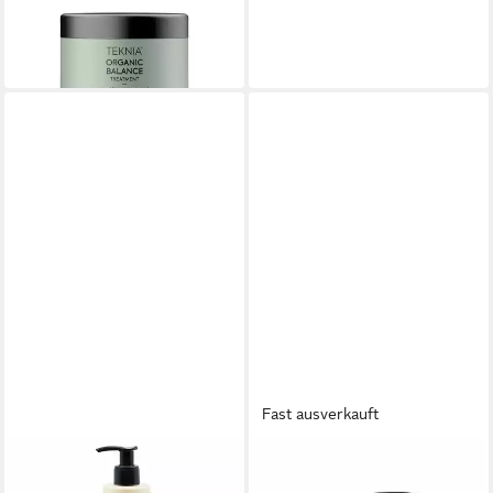
Lakmé Teknia Organic
26,80 €
(107,20 €/ 1 l)
in 9-11 Werktagen bei dir
Fast ausverkauft
LAKMÉ
Haarmaske Lakme Teknia