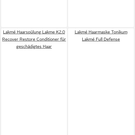
Lakmé Haarspülung Lakme K2.0
Lakmé Haarmaske Tonikum
Recover Restore Conditioner für
Lakmé Full Defense
geschädigtes Haar