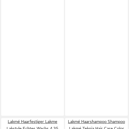
Lakmé Haarfestiger Lakme
Lakmé Haarshampoo Shampoo
Lakstyle Echtes Wachs 4,35
Lakmé Teknia Hair Care Color