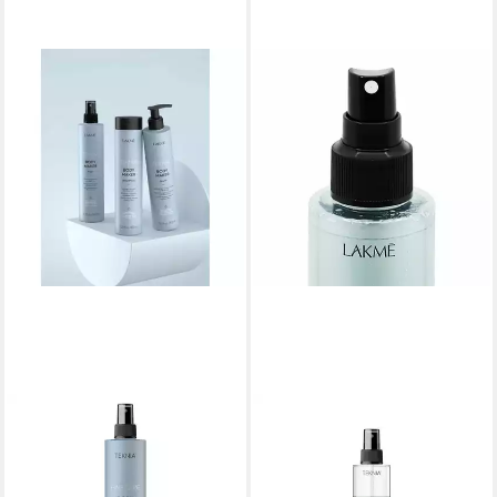
LAKMÉ
LAKMÉ
Haarspray Lakme Teknia
Haaröl Lakme Teknia Bio-
Body Maker Nebel
Balance Hydra-Öl
25,80 €
25,79 €