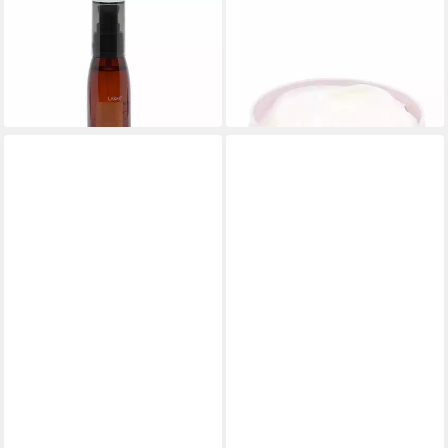
LAKMÉ
LAKMÉ
Haaröl Lakme K.Therapy
Haarkur Lakme Teknia Frizz
Bioargan Öl
Control Behandlung
34,37 €
26,72 €
(274,96 €/ 1 l)
(106,88 €/ 1 l)
lieferbar in 3 Wochen
in 9-11 Werktagen bei dir