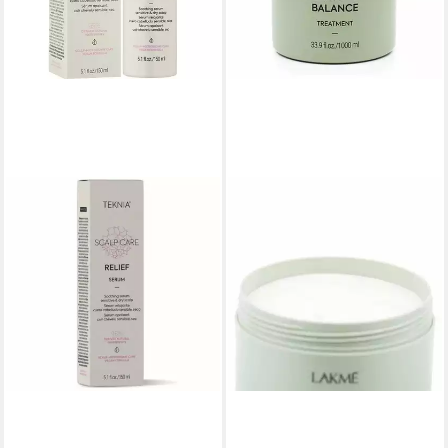
LAKMÉ
Haarserum Lakme Teknia Bio
Balance Behandlung
59,53 €
(59,53 €/ 1 l)
in 9-11 Werktagen bei dir