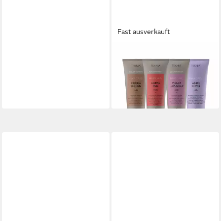
Fast ausverkauft
LAKMÉ
Haarmaske Lakme Teknia
Korallenrote Maske
23,80 €
(95,20 €/ 1 l)
in 9-11 Werktagen bei dir