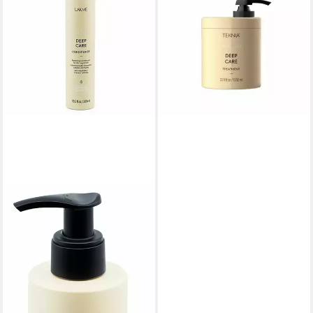
Tiefenpflege Behandlung
62,23 €
(62,23 €/ 1 l)
in 9-11 Werktagen bei dir