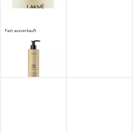
Fast ausverkauft
LAKMÉ
Haarspülung Lakme Teknia
Tiefenpflege-Spülung
22,64 €
(75,47 €/ 1 l)
in 9-11 Werktagen bei dir