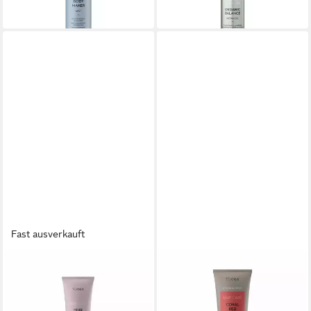
(86,00 €/ 1 l)
(128,95 €/ 1 l)
in 9-11 Werktagen bei dir
in 2-3 Werktagen bei dir
Fast ausverkauft
LAKMÉ
Modelliercreme Lakme
Teknia Frizz Control Creme
26,13 €