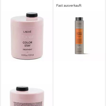
Fast ausverkauft
LAKMÉ
Haarshampoo Lakme Teknia
Safran Kupfer Shampoo
19,12 €
(63,73 €/ 1 l)
in 9-11 Werktagen bei dir