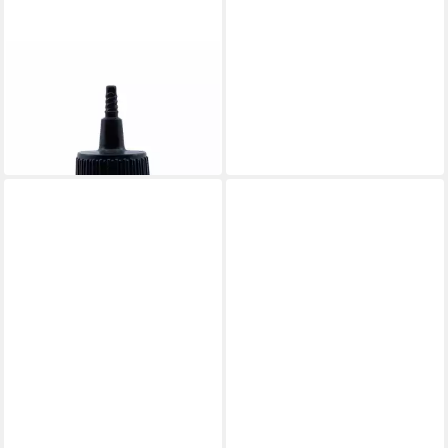
LAKMÉ
Haarserum Lakme Teknia
Relief Serum
22,98 €
(153,20 €/ 1 l)
in 9-11 Werktagen bei dir