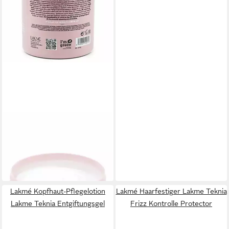
LAKMÉ
Haarkur Lakme Teknia Farbe
bleiben Behandlung
59,78 €
(59,78 €/ 1 l)
in 9-11 Werktagen bei dir
Lakmé Kopfhaut-Pflegelotion
Lakmé Haarfestiger Lakme Teknia
Lakme Teknia Entgiftungsgel
Frizz Kontrolle Protector