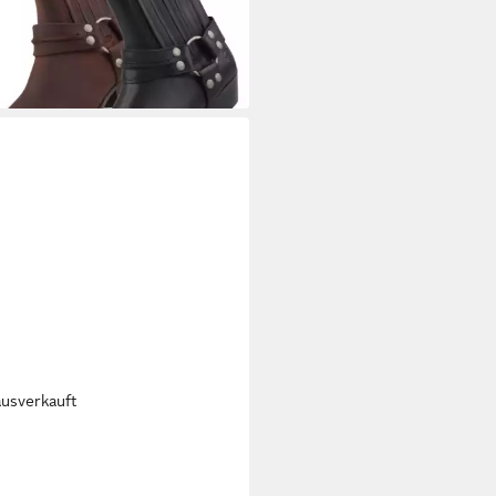
50 €/ 1 Paar)
ausverkauft
KERS BY GERLI
Sandale
erschuh, Klettschuh,