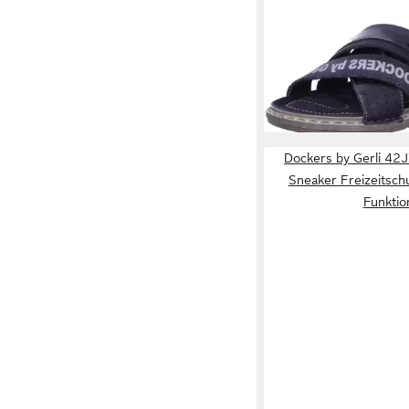
DOCKERS BY GERLI
P
echtes Leder
ab 49,00 €
Dockers by Gerli 4
Sneaker Freizeitsch
Funktio