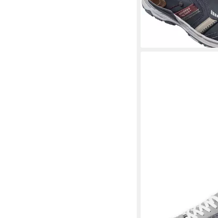
DOCKERS BY GERLI
S
Freizeitschuh, Schnür