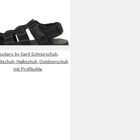
KERS BY GERLI
52HU005
en Sandale Sandaletten,
8,15 €
erschuhe, Badeschuhe,
UVP
69,95 €
chen, Schlappen
ockers by Gerli Schnürschuh,
eitschuh, Halbschuh, Outdoorschuh
mit Profilsohle