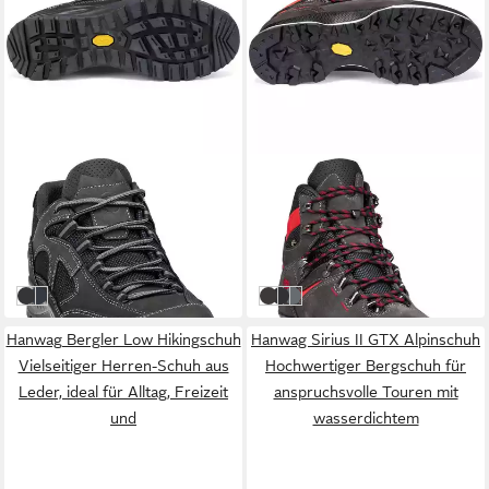
HANWAG
HANWAG
Gritstone II GTX Hikingschuh
Tatra Light GTX Hikingschuh
Vielseitiger Outdoor-Schuh
Vielseitiger Wanderschuh für
189,95 €
208,15 €
für Wanderungen und
Herren mit wasserdichtem
UVP
239,90 €
UVP
279,90 €
Trekkingtouren mit
GORE-TEX, ideal
-21%
-26%
asphalt/black
navy/asphalt
asphalt/red
asphalt/yellow
graphite/light grey
Hanwag Bergler Low Hikingschuh
Hanwag Sirius II GTX Alpinschuh
Vielseitiger Herren-Schuh aus
Hochwertiger Bergschuh für
Leder, ideal für Alltag, Freizeit
anspruchsvolle Touren mit
und
wasserdichtem