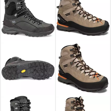
HANWAG
HANWAG
Banks Snow GTX
Makra Pro GTX Hikingschuh
Hikingschuh Vielseitiger
Perfekter Begleiter für