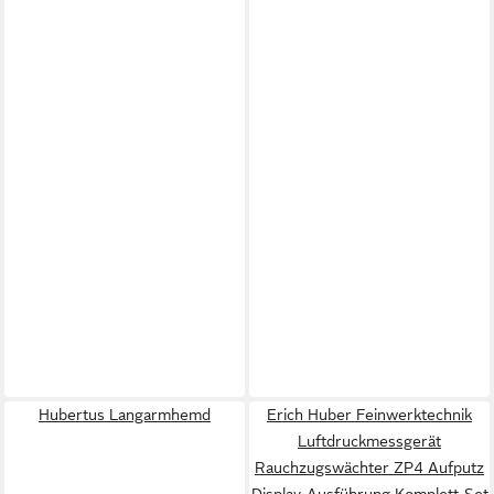
Hubertus Langarmhemd
Erich Huber Feinwerktechnik
Luftdruckmessgerät
Rauchzugswächter ZP4 Aufputz
Display-Ausführung Komplett-Set