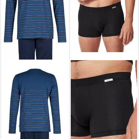
HUBER
Schlafanzug Herren
Pyjama lang (2 tlg) Baumwolle
49,99 €
59,95 €
-17%