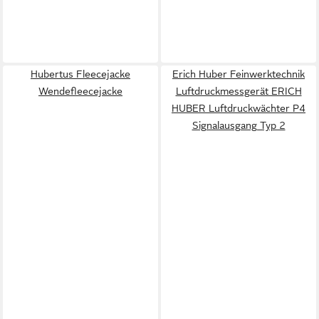
Hubertus Fleecejacke
Erich Huber Feinwerktechnik
Wendefleecejacke
Luftdruckmessgerät ERICH
HUBER Luftdruckwächter P4
Signalausgang Typ 2