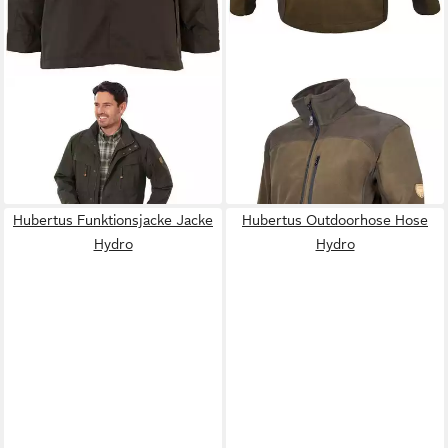
HUBERTUS
Funktionsjacke
HUBERTUS
Fleecejacke
79,95 €
UVP
159,95 €
Fleecejacke 2-farbig
46,99 €
-50%
UVP
69,99 €
-33%
Hubertus Funktionsjacke Jacke
Hubertus Outdoorhose Hose
Hydro
Hydro