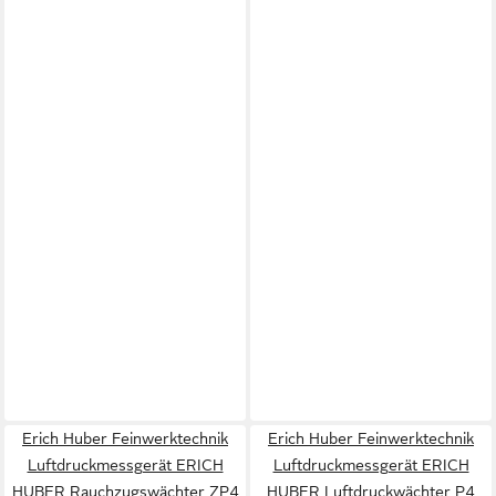
Erich Huber Feinwerktechnik
Erich Huber Feinwerktechnik
Luftdruckmessgerät ERICH
Luftdruckmessgerät ERICH
HUBER Rauchzugswächter ZP4
HUBER Luftdruckwächter P4