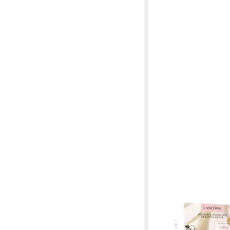
LANCOME
Gesichtspflege-Set
Nutrix Set, 2-tlg.
59,99 €
lieferbar - in 7-9 Werktag