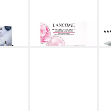
LANCOME
LAN
 LANCÔME
Gesichtspflege-Set LANCÔME Hydra
Duft-
g-Set, 4-tlg.
Zen Day Routine Set, 3-tlg.
de P
99,99 €
ab 8
en bei dir
lieferbar - in 7-9 Werktagen bei dir
liefe