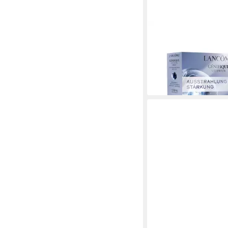
LANCOME
Gesichtspflege-Set
Génifique Pflegelieblin
39,99 €
lieferbar - in 7-9 Werktag