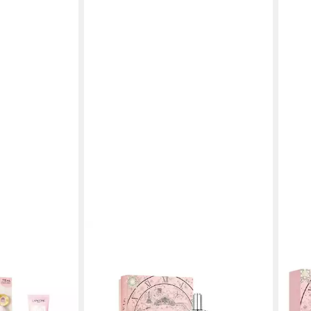
LANCOME
 LANCÔME
Gesichtspflege-Set Génifique
Ultimate Set 50 ml, 3-tlg.
229,00 €
en bei dir
lieferbar - in 7-9 Werktagen bei dir