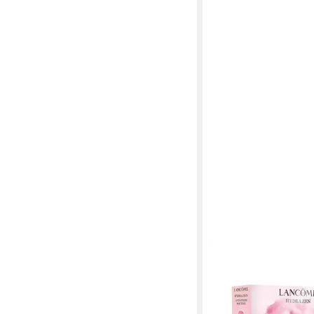
LANCOME
Gesichtspflege-Set 
Zen Pflegelieblingset, 
39,99 €
lieferbar - in 7-9 Werktag