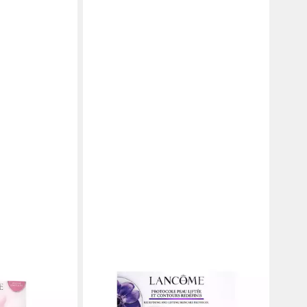
LANCOME
LANCÔME Hydra
Gesichtspflege-Set LANCÔME
3-tlg.
Rénergie Multi-Lift 50 ml Cream
Routine Set, 4-tlg.
en bei dir