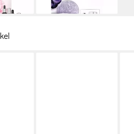
149,99 €
lieferbar - in 7-9 Werktagen bei dir
kel