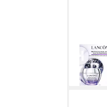
LANCOME
Gesichtspflege-Set
Rénergie Multi-Lift Ro
tlg.
179,99 €
lieferbar - in 7-9 Werktag