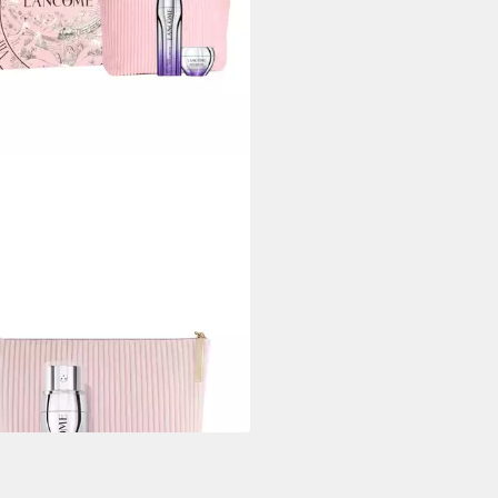
COME
chtspflege-Set Rénergie H.C.F.
le Serum 50 ml Routine, 2-tlg.
00 €
rbar - in 7-9 Werktagen bei dir