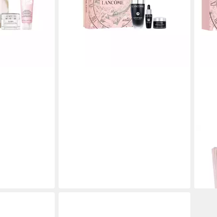
LAN
Gesi
Trip
149,
liefe