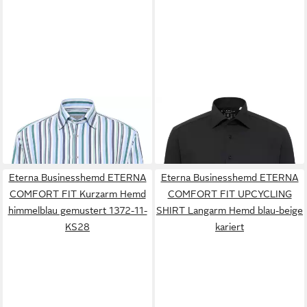
ETERNA
Businesshemd
ETERNA
Businesshemd
ETERNA MODERN FIT
ETERNA COMFORT FIT
ab 69,99 €
ab 69,99 €
Langarm Hemd twill grün
Performance Shirt Langarm
gestreift 1245-46-X11U
Hemd schwarz twill 4194-3
Eterna Businesshemd ETERNA
Eterna Businesshemd ETERNA
COMFORT FIT Kurzarm Hemd
COMFORT FIT UPCYCLING
himmelblau gemustert 1372-11-
SHIRT Langarm Hemd blau-beige
KS28
kariert