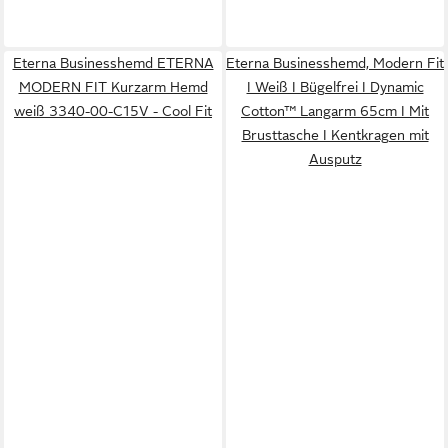
Eterna Businesshemd ETERNA
Eterna Businesshemd, Modern Fit
MODERN FIT Kurzarm Hemd
I Weiß I Bügelfrei I Dynamic
weiß 3340-00-C15V - Cool Fit
Cotton™ Langarm 65cm I Mit
Brusttasche I Kentkragen mit
Ausputz