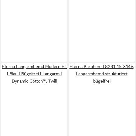
Eterna Langarmhemd Modern Fit
Eterna Karohemd 8231-15-X14V,
I Blau I Bügelfrei I Langarm I
Langarmhemd strukturiert
Dynamic Cotton™, Twill
bügelfrei