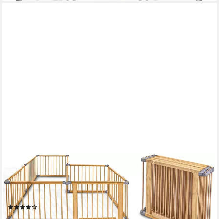
KIDUKU
Laufgitter 7,2 Meter Laufstall XXL klappbar inkl. Tür, bestehend
aus 8 Elementen (mit doppelter Sicherung für Kinder
Krabbelgitter), Absperrgitter individuell formbar
(13)
159,90 €
UVP
169,90 €