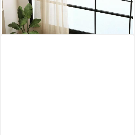
und mittelgroße Hunde 203 x 102 x 60 cm Schwarz
99,99 €
UVP
213,90 €
-53%
lieferbar - in 2-3 Werktagen bei dir
COSTWAY