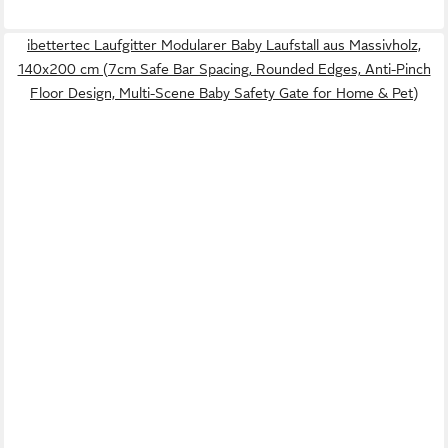
ibettertec Laufgitter Modularer Baby Laufstall aus Massivholz,
140x200 cm (7cm Safe Bar Spacing, Rounded Edges, Anti-Pinch
Floor Design, Multi-Scene Baby Safety Gate for Home & Pet)