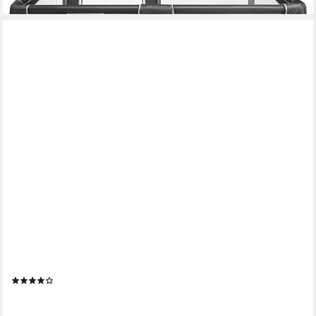
COSTWAY
Laufstall Baby Laufgitter, 205 x 147 cm, mit Tragtasche
(5)
84,99 €
UVP
119,99 €
-29%