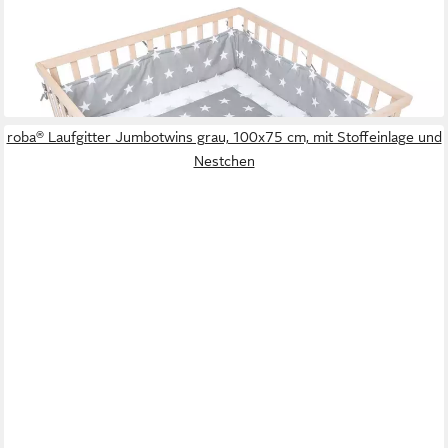
Laufgitter Little Stars, Laufstall inkl. Schutzeinlage,
höhenverstellbar mit Rollen
ab 159,90 €
UVP
219,90 €
-27%
lieferbar - in 3-4 Werktagen bei dir
roba® Laufgitter Jumbotwins grau, 100x75 cm, mit Stoffeinlage und
Nestchen