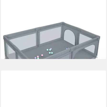
JEOBEST
Laufgitter Laufstall Baby 205 x 147 x 66cm Große XXl,
Sicherheitsspielplatz Schutzgitter mit atmungsaktivem Netz,50
Bällen
52,99 €
UVP
156,00 €
(0,60 €/ 1 Stk)
-66%
lieferbar - in 4-5 Werktagen bei dir