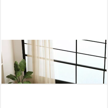
PAWHUT
Laufgitter mit 7 Paneele, 2 Bereichen, Waschbare
Wurfunterlage, 2 Tür (Wurfkiste für Welpen, 1-tlg), für kleine
und mittelgroße Hunde 203 x 102 x 60 cm Schwarz
99,99 €
UVP
213,90 €
-53%
lieferbar - in 2-3 Werktagen bei dir