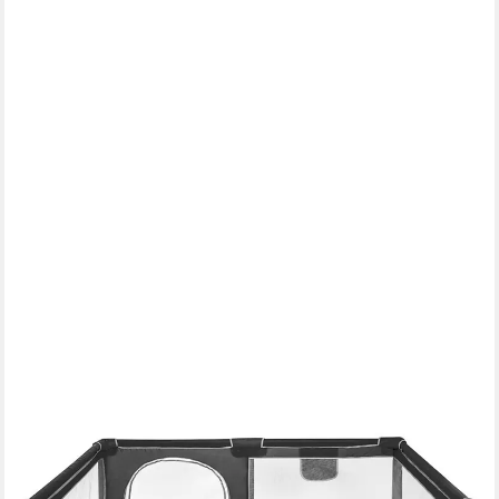
JEOBEST
Laufgitter Laufstall Baby 160 x 120 x 66cm, Laufgitter baby mit
atmungsaktivem Netz, Tragetasche
42,69 €
UVP
118,00 €
-64%
lieferbar - in 4-5 Werktagen bei dir