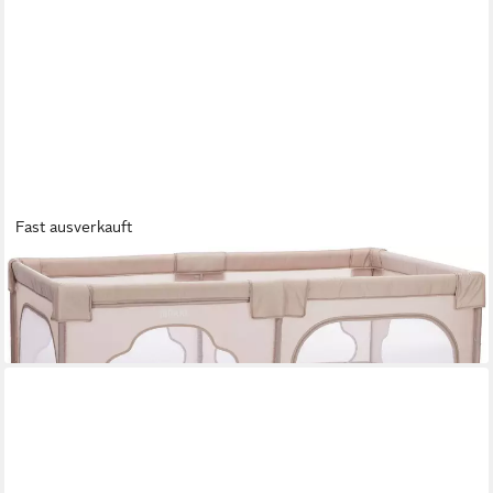
Fast ausverkauft
FILLIKID
Laufgitter Perth, 180/115/68 cm, inklusive Transporttasche
69,90 €
lieferbar - in 2-3 Werktagen bei dir