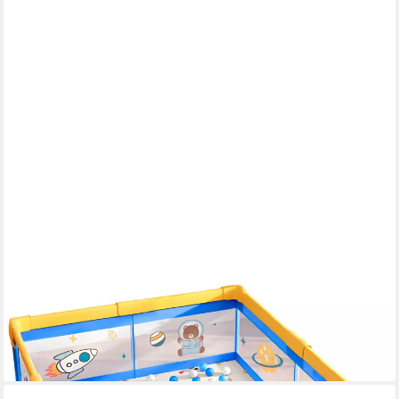
ECOSA
Laufgitter EO-5070 (Packung), Tolles Teddybären Raumschiff
Design 180x200x100 cm
89,90 €
UVP
119,90 €
-25%
lieferbar - in 2-3 Werktagen bei dir