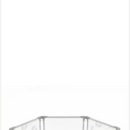
BABYBEFUN
Laufstall Baby faltbar [Extra Stabil] Laufgitter Baby Playpen
Kaminschutzgitter (6-tlg), Variabel verwendbar
149,90 €
189,90 €
-21%
lieferbar - in 2-3 Werktagen bei dir