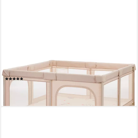
FILLIKID
Laufgitter Malta mit Boden, mit Transporttasche
(1)
88,17 €
UVP
99,90 €
-12%
lieferbar - in 2-3 Werktagen bei dir