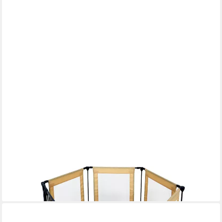
DM-HANDEL
Laufgitter XXL Laufstall Schutzgitter (Laufgitteranlage Gelb), alle
6 Füße verfügen über einen "Anti-Rutsch" Belag
74,95 €
UVP
149,95 €
-50%
lieferbar - in 4-5 Werktagen bei dir