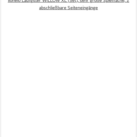
lionelo Laufgitter WILLOW XL (Set), sehr große Spielfläche, 2
abschließbare Seiteneingänge