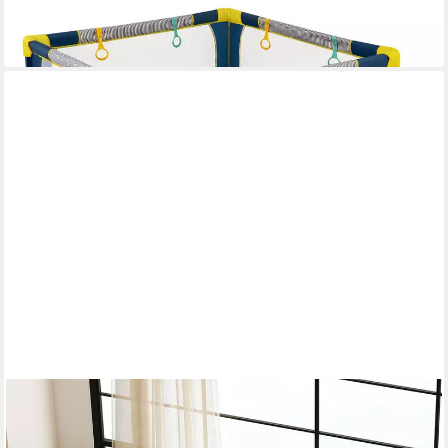
lieferbar - in 3-4 Werktagen bei dir
PAWHUT
Laufgitter mit 7 Paneele, 2 Bereichen, Waschbare
Wurfunterlage, 2 Tür (Wurfkiste für Welpen, 1-tlg), für kleine