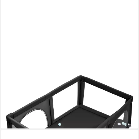
JEOBEST
Laufgitter Laufstall Baby 180 x 120 x 66cm Große XL, Laufgitter
baby mit atmungsaktivem Netz, 50 Ozeanbälle
49,69 €
UVP
126,00 €
(0,51 €/ 1 Stk)
-61%
lieferbar - in 4-5 Werktagen bei dir