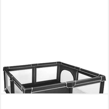
JEOBEST
Laufgitter XL Sicherheitsspielplatz Schutzgitter -
180x150x66cm, (Baby Krabbelgitter, 1-tlg), mit atmungsaktivem
Netz, Tragetasche
49,69 €
UVP
122,00 €
(0,51 €/ 1 Stk)
-59%
lieferbar - in 4-5 Werktagen bei dir