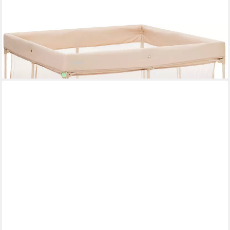
FILLIKID
Laufgitter Dubai, mit Transporttasche
68,72 €
lieferbar - in 2-3 Werktagen bei dir