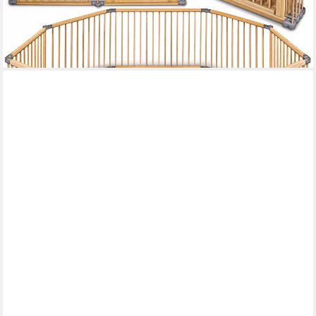
-6%
lieferbar - in 3-4 Werktagen bei dir
+1
ROBA®