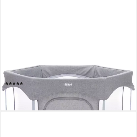
FILLIKID
Laufgitter Athen, 6eckig Ø 134 cm, inklusive Transporttasche
(2)
56,71 €
UVP
74,90 €
-24%
lieferbar - in 2-3 Werktagen bei dir