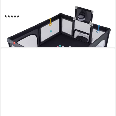
Laufstall Baby Laufgitter, Faltbar, mit Basketballkorb,
Tragetasche, 50 Ozeanbällen
(6)
102,39 €
UVP
145,99 €
-30%
lieferbar - in 3-4 Werktagen bei dir