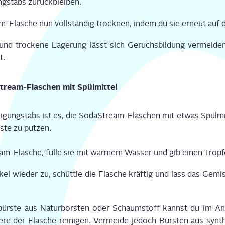
ng­stabs zurück­blei­ben.
-Fla­sche nun voll­stän­dig trock­nen, indem du sie erneut auf 
nd tro­cke­ne Lage­rung lässt sich Geruchs­bil­dung ver­mei­den
t.
Stream-Fla­schen mit Spülmittel
­ni­gung­stabs ist es, die Soda­Stream-Fla­schen mit etwas Spül­m
s­te zu put­zen.
am-Fla­sche, fül­le sie mit war­mem Was­ser und gib einen Trop­fen
l wie­der zu, schütt­le die Fla­sche kräf­tig und lass das Gemi
­bürs­te aus Natur­bors­ten oder Schaum­stoff kannst du im Ans
­re der Fla­sche rei­ni­gen. Ver­mei­de jedoch Bürs­ten aus syn­the