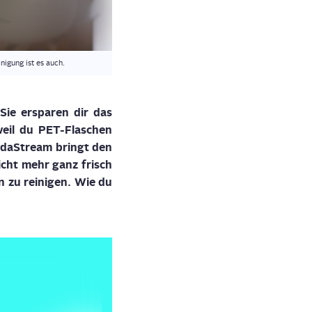
igung ist es auch.
Sie erspa­ren dir das
weil du PET-Fla­schen
Soda­Stream bringt den
nicht mehr ganz frisch
 zu rei­ni­gen. Wie du