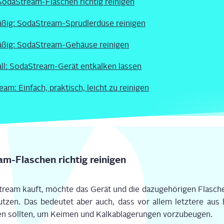
 Soda­Stream-Fla­schen rich­tig reinigen
­ßig: Soda­Stream-Sprud­ler­dü­se reinigen
­ßig: Soda­Stream-Gehäu­se reinigen
all: Soda­Stream-Gerät ent­kal­ken lassen
am: Ein­fach, prak­tisch, leicht zu reinigen
am-Fla­schen rich­tig reinigen
ream kauft, möch­te das Gerät und die dazu­ge­hö­ri­gen Fla­sch
ut­zen. Das bedeu­tet aber auch, dass vor allem letz­te­re aus 
en soll­ten, um Kei­men und Kalk­ab­la­ge­run­gen vor­zu­beu­gen.