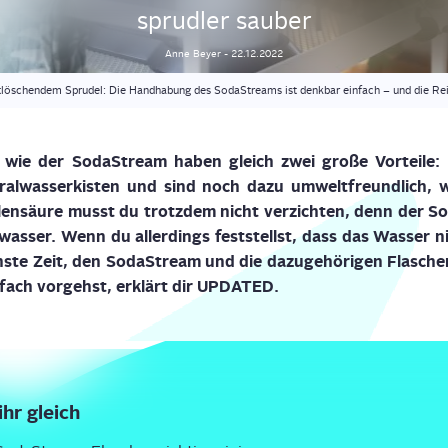
sprud­ler sauber
Anne
Beyer
-
22.12.2022
tlöschendem Sprudel: Die Handhabung des SodaStreams ist denkbar einfach – und die Rein
wie der Soda­Stream haben gleich zwei gro­ße Vor­tei­le
:
ral­was­ser­kis­ten und sind noch dazu umwelt­freund­lich, 
­len­säu­re musst du trotz­dem nicht ver­zich­ten, denn der 
s­was­ser. Wenn du aller­dings fest­stellst, dass das Was­ser 
s­te Zeit, den Soda­Stream und die dazu­ge­hö­ri­gen Fla­schen
­fach vor­gehst, erklärt dir UPDATED.
ihr gleich