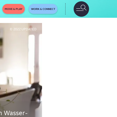
MOVE & PLAY
WORK & CONNECT
© 2022 UPDATED
n Was­ser­