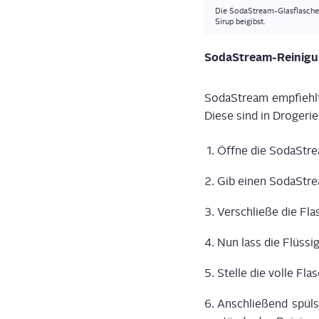
Die Soda­Stream-Glas­fla­sche
Sirup beigibst.
Soda­Stream-Rei­ni­g
Soda­Stream emp­fiehlt 
Die­se sind in Dro­ge­ri
Öff­ne die Soda­Stre
Gib einen Soda­Strea
Ver­schlie­ße die Fla­
Nun lass die Flüs­sig
Stel­le die vol­le Fl
Anschlie­ßend spüls