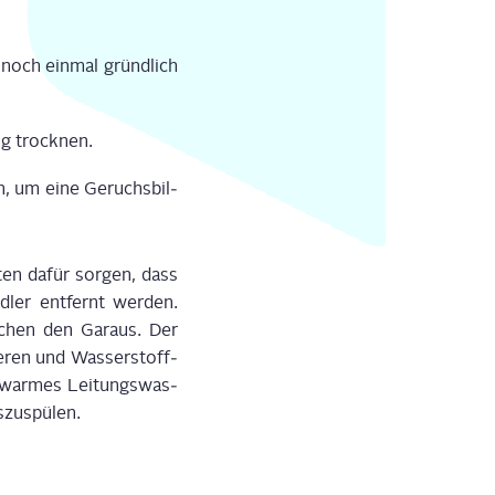
 noch ein­mal gründ­lich
ig trock­nen.
rn, um eine Geruchs­bil­
­ten dafür sor­gen, dass
­ler ent­fernt wer­den.
­chen den Gar­aus. Der
e­ren und Was­ser­stoff­
u­war­mes Lei­tungs­was­
­zu­spü­len.