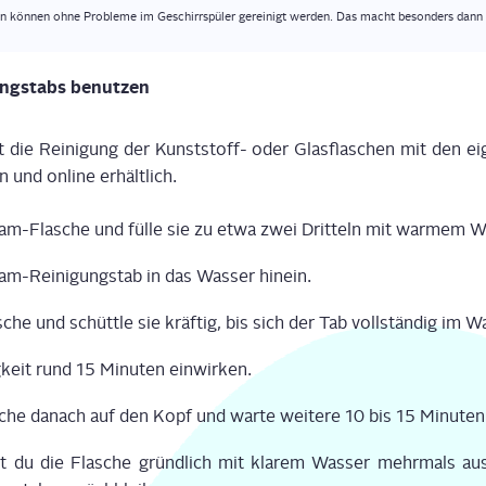
n kön­nen ohne Pro­ble­me im Geschirr­spü­ler gerei­nigt wer­den. Das macht beson­ders dan
ung­stabs benutzen
die Rei­ni­gung der Kunst­stoff- oder Glas­fla­schen mit den eig
en und online erhält­lich.
am-Fla­sche und fül­le sie zu etwa zwei Drit­teln mit war­mem Wa
m-Rei­ni­gung­stab in das Was­ser hin­ein.
sche und schütt­le sie kräf­tig, bis sich der Tab voll­stän­dig im Wa
­keit rund 15 Minu­ten ein­wir­ken.
a­sche danach auf den Kopf und war­te wei­te­re 10 bis 15 Minu­ten 
t du die Fla­sche gründ­lich mit kla­rem Was­ser mehr­mals au