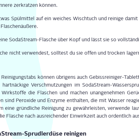
n­ne­re zer­krat­zen kön­nen.
was Spül­mit­tel auf ein wei­ches Wisch­tuch und rei­ni­ge damit
la­schen­äu­ße­re.
i­ne Soda­Stream-Fla­sche über Kopf und lässt sie so voll­stän­d
sche nicht ver­wen­dest, soll­test du sie offen und tro­cken lage
Rei­ni­gung­stabs kön­nen übri­gens auch Gebiss­rei­ni­ger-Tablet
 hart­nä­cki­ge Ver­schmut­zun­gen im Soda­Stream-Was­ser­sprud
 Wirk­stof­fe die Fla­schen und machen unan­ge­neh­men Gerü
n sind Per­oxi­de und Enzy­me ent­hal­ten, die mit Was­ser reagi
 eine gründ­li­che Rei­ni­gung zu gewähr­leis­ten, ver­wen­de la
die Fla­sche nach aus­rei­chen­der Ein­wirk­zeit auch ordent­lich aus
­Stream-Sprud­ler­dü­se reinigen