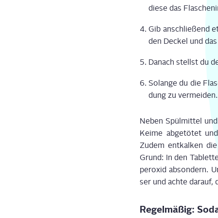
die­se das Fla­schen­i
Gib anschlie­ßend et
den Deckel und das F
Danach stellst du de
Solan­ge du die Fla­
dung zu ver­mei­den.
Neben Spül­mit­tel und 
Kei­me abge­tö­tet und
Zudem ent­kal­ken die
Grund: In den Tablet­te
per­oxid abson­dern. Um
ser und ach­te dar­auf, 
Regel­mä­ßig: Soda