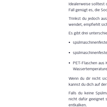
Idea­ler­wei­se soll­te
Fall genügt es, die So
Trinkst du jedoch aus 
wen­det, emp­fiehlt sic
Es gibt drei unter­schi
spül­ma­schi­nen­fes­t
spül­ma­schi­nen­fes
PET-Fla­schen aus Ku
Was­ser­tem­pe­ra­tu
Wenn du dir nicht sich
kannst du dich auf der 
Falls du kei­ne Spül­m
nicht dafür geeig­net s
ent­kal­ken.