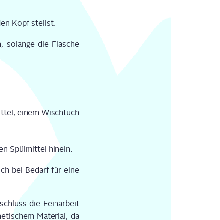
den Kopf stellst.
, solan­ge die Fla­sche
it­tel, einem Wisch­tuch
 Spül­mit­tel hin­ein.
sch bei Bedarf für eine
chluss die Fein­ar­beit
­ti­schem Mate­ri­al, da