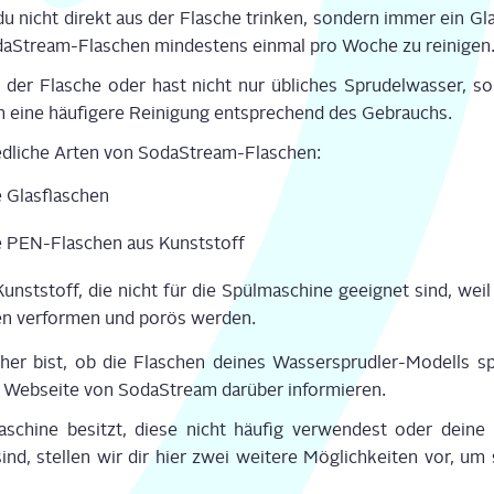
st du nicht direkt aus der Fla­sche trin­ken, son­dern immer ein Gl
da­Stream-Fla­schen min­des­tens ein­mal pro Woche zu rei­ni­gen
der Fla­sche oder hast nicht nur übli­ches Spru­del­was­ser, s
h eine häu­fi­ge­re Rei­ni­gung ent­spre­chend des Gebrauchs.
ed­li­che Arten von Soda­Stream-Fla­schen:
e Glas­fla­schen
­te PEN-Fla­schen aus Kunst­stoff
nst­stoff, die nicht für die Spül­ma­schi­ne geeig­net sind, weil
­ren ver­for­men und porös wer­den.
er bist, ob die Fla­schen dei­nes Was­ser­sprud­ler-Modells spül
Web­sei­te von Soda­Stream dar­über infor­mie­ren.
a­schi­ne besitzt, die­se nicht häu­fig ver­wen­dest oder dei­n
ind, stel­len wir dir hier zwei wei­te­re Mög­lich­kei­ten vor, um 