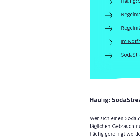
Häu­fig:
Regel­mä
Regel­mä
Im Not­f
Soda­Stre
Häu­fig: Soda­Stre
Wer sich einen Soda­St
täg­li­chen Gebrauch n
häu­fig gerei­nigt wer­d