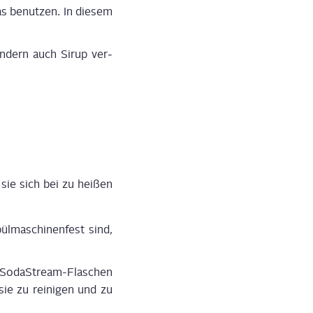
as benut­zen. In die­sem
.
on­dern auch Sirup ver­
 sie sich bei zu hei­ßen
­ma­schi­nen­fest sind,
e Soda­Stream-Fla­schen
sie zu rei­ni­gen und zu