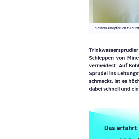
In einem Knopfdruck zu durs
Trink­was­ser­sprud­ler
Schlep­pen von Mine­
ver­mei­dest. Auf Koh
Spru­del ins Lei­tung
schmeckt, ist es höch
dabei schnell und ein
Das erfahrt 