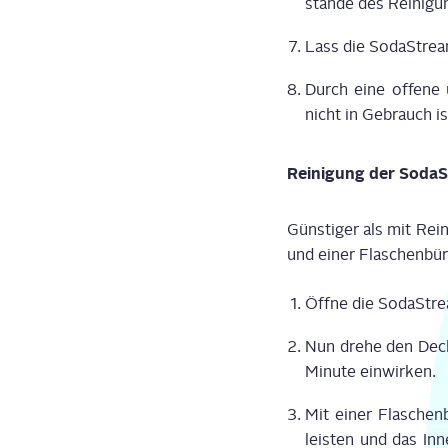
stän­de des Rei­ni­gu
Lass die Soda­Stream
Durch eine offe­ne u
nicht in Gebrauch is
Rei­ni­gung der Soda­
Güns­ti­ger als mit Rei
und einer Fla­schen­bür
Öff­ne die Soda­Stre
Nun dre­he den Decke
Minu­te ein­wir­ken.
Mit einer Fla­schen
leis­ten und das Inne