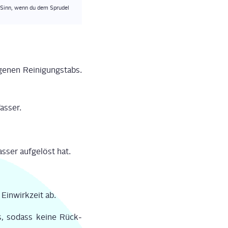
n Sinn, wenn du dem Spru­del
e­nen Rei­ni­gung­stabs.
s­ser.
s­ser auf­ge­löst hat.
Ein­wirk­zeit ab.
s, sodass kei­ne Rück­