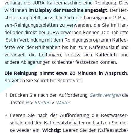
ver­langt die JURA-Kaf­fee­ma­schi­ne eine Rei­ni­gung. Dies
im Dis­play der Maschi­ne ange­zeigt
wird Ihnen
. Der Her­
stel­ler emp­fiehlt, aus­schließ­lich die haus­ei­ge­nen 2‑Pha­
sen-Rei­ni­gungs­ta­blet­ten zu ver­wen­den, die Sie im Han­
del oder direkt bei JURA erwer­ben kön­nen. Die Tablet­te
löst in Ver­bin­dung mit dem Rei­ni­gungs­pro­gramm Kaf­fee­
fet­te von der Brüh­ein­heit bis hin zum Kaf­fee­aus­lauf und
ver­sie­gelt die Lei­tun­gen, sodass sich Kaf­fee­fett und
ande­re Abla­ge­run­gen schlech­ter fest­set­zen können.
Die Rei­ni­gung nimmt etwa 20 Minu­ten in Anspruch.
So gehen Sie Schritt für Schritt vor:
Drü­cken Sie nach der Auf­for­de­rung
Gerät rei­ni­gen
die
Tas­ten
P
>
Star­ten
>
Wei­ter
.
Lee­ren Sie nach der Auf­for­de­rung die Rest­was­ser­
scha­le und den Kaf­fee­satz­be­häl­ter und set­zen Sie die­
Wich­tig:
se wie­der ein.
Lee­ren Sie den Kaf­fee­satz­be­