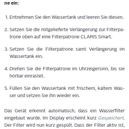
ne ein:
Ent­neh­men Sie den Was­ser­tank und lee­ren Sie diesen.
Set­zen Sie die mit­ge­lie­fer­te Ver­län­ge­rung zur Fil­ter­pa­
tro­ne oben auf eine Fil­ter­pa­tro­ne CLARIS Smart.
Set­zen Sie die Fil­ter­pa­tro­ne samt Ver­län­ge­rung im
Was­ser­tank ein.
Dre­hen Sie die Fil­ter­pa­tro­ne im Uhr­zei­ger­sinn, bis sie
hör­bar einrastet.
Fül­len Sie den Was­ser­tank mit fri­schem, kal­tem Was­
ser und set­zen Sie ihn wie­der ein.
Das Gerät erkennt auto­ma­tisch, dass ein Was­ser­fil­ter
ein­ge­baut wur­de. Im Dis­play erscheint kurz
Gespei­chert
.
Der Fil­ter wird nun kurz gespült. Dass der Fil­ter aktiv ist,