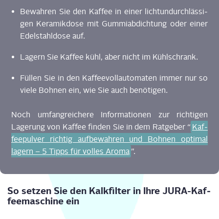
Bewah­ren Sie den Kaf­fee in einer licht­un­durch­läs­si­
gen Kera­mik­do­se mit Gum­mi­ab­dich­tung oder einer
Edel­stahl­do­se auf.
Lagern Sie Kaf­fee kühl, aber nicht im Kühlschrank.
Fül­len Sie in den Kaf­fee­voll­au­to­ma­ten immer nur so
vie­le Boh­nen ein, wie Sie auch benötigen.
Noch umfang­rei­che­re Infor­ma­tio­nen zur rich­ti­gen
Lage­rung von Kaf­fee fin­den Sie in dem Rat­ge­ber “
Kaf­
fee­pul­ver rich­tig auf­be­wah­ren und Boh­nen opti­mal
lagern – 5 Tipps für vol­les Aro­ma
”.
So set­zen Sie den Kalk­fil­ter in Ihre JURA-Kaf­
fee­ma­schi­ne ein