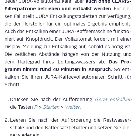
auch ohne CLA­RIS-
Jeder JURA-Voll­au­to­mat kann aber
Fil­ter­pa­tro­ne betrie­ben und ent­kalkt wer­den
. Für die­
sen Fall stellt JURA Ent­kal­kungs­ta­blet­ten zur Ver­fü­gung,
die der Her­stel­ler für ein opti­ma­les Ergeb­nis emp­fiehlt.
Auch das Ent­kal­ken einer JURA-Kaf­fee­ma­schi­ne funk­tio­
niert auf Knopf­druck. Der Voll­au­to­mat for­dert mit einer
Dis­play-Mel­dung zur Ent­kal­kung auf, sobald es nötig ist.
Die zeit­li­chen Abstän­de hän­gen von der Nut­zung und
Das Pro­
dem Här­te­grad Ihres Lei­tungs­was­sers ab.
gramm nimmt rund 40 Minu­ten in Anspruch.
So ent­
kal­ken Sie Ihren JURA-Kaf­fee­voll­au­to­ma­ten Schritt für
Schritt:
Drü­cken Sie nach der Auf­for­de­rung
Gerät ent­kal­ken
die Tas­ten
P
>
Star­ten
>
Wei­ter
.
Lee­ren Sie nach der Auf­for­de­rung die Rest­was­ser­
scha­le und den Kaf­fee­satz­be­häl­ter und set­zen Sie die­
se wie­der ein.