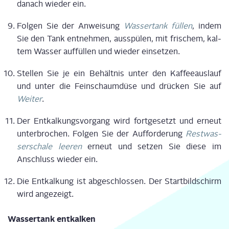
danach wie­der ein.
Fol­gen Sie der Anwei­sung
Was­ser­tank fül­len
, indem
Sie den Tank ent­neh­men, aus­spü­len, mit fri­schem, kal­
tem Was­ser auf­fül­len und wie­der einsetzen.
Stel­len Sie je ein Behält­nis unter den Kaf­fee­aus­lauf
und unter die Fein­schaum­dü­se und drü­cken Sie auf
Wei­ter
.
Der Ent­kal­kungs­vor­gang wird fort­ge­setzt und erneut
unter­bro­chen. Fol­gen Sie der Auf­for­de­rung
Rest­was­
ser­scha­le lee­ren
erneut und set­zen Sie die­se im
Anschluss wie­der ein.
Die Ent­kal­kung ist abge­schlos­sen. Der Start­bild­schirm
wird angezeigt.
Was­ser­tank entkalken