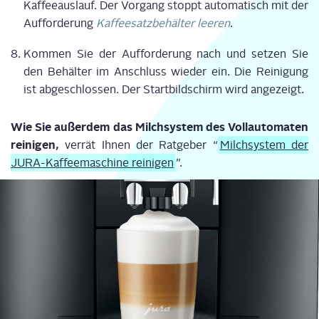
Kaf­fee­aus­lauf. Der Vor­gang stoppt auto­ma­tisch mit der
Auf­for­de­rung
Kaf­fee­satz­be­häl­ter lee­ren
.
Kom­men Sie der Auf­for­de­rung nach und set­zen Sie
den Behäl­ter im Anschluss wie­der ein. Die Rei­ni­gung
ist abge­schlos­sen. Der Start­bild­schirm wird angezeigt.
Wie Sie außer­dem das Milch­sys­tem des Voll­au­to­ma­ten
rei­ni­gen,
ver­rät Ihnen der Rat­ge­ber “
Milch­sys­tem der
JURA-Kaf­fee­ma­schi­ne rei­ni­gen
”.