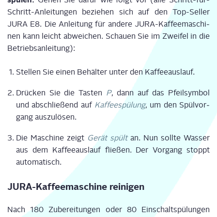
Schritt-Anlei­tun­gen bezie­hen sich auf den Top-Sel­ler
JURA E8. Die Anlei­tung für ande­re JURA-Kaf­fee­ma­schi­
nen kann leicht abwei­chen. Schau­en Sie im Zwei­fel in die
Betriebsanleitung):
Stel­len Sie einen Behäl­ter unter den Kaffeeauslauf.
Drü­cken Sie die Tas­ten
P
, dann auf das Pfeil­sym­bol
und abschlie­ßend auf
Kaf­fee­spü­lung
, um den Spül­vor­
gang auszulösen.
Die Maschi­ne zeigt
Gerät spült
an. Nun soll­te Was­ser
aus dem Kaf­fee­aus­lauf flie­ßen. Der Vor­gang stoppt
automatisch.
JURA-Kaf­fee­ma­schi­ne reinigen
Nach 180 Zube­rei­tun­gen oder 80 Ein­schalt­spü­lun­gen