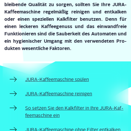
blei­ben­de Qua­li­tät zu sor­gen, soll­ten Sie Ihre JURA-
Kaf­fee­ma­schi­ne regel­mä­ßig rei­ni­gen und ent­kal­ken
oder einen spe­zi­el­len Kalk­fil­ter benut­zen. Denn für
einen lecke­ren Kaf­fee­ge­nuss und das ein­wand­freie
Funk­tio­nie­ren sind die Sau­ber­keit des Auto­ma­ten und
ein hygie­ni­scher Umgang mit den ver­wen­de­ten Pro­
duk­ten wesent­li­che Faktoren.
JURA-Kaf­fee­ma­schi­ne spülen
JURA-Kaf­fee­ma­schi­ne reinigen
So set­zen Sie den Kalk­fil­ter in Ihre JURA-Kaf­
fee­ma­schi­ne ein
JURA-Kaf­fee­ma­schi­ne ohne Fil­ter entkalken