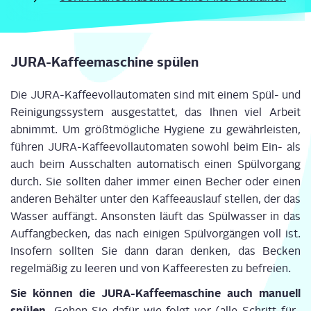
JURA-Kaf­fee­ma­schi­ne spülen
Die JURA-Kaf­fee­voll­au­to­ma­ten sind mit einem Spül- und
Rei­ni­gungs­sys­tem aus­ge­stat­tet, das Ihnen viel Arbeit
abnimmt. Um größt­mög­li­che Hygie­ne zu gewähr­leis­ten,
füh­ren JURA-Kaf­fee­voll­au­to­ma­ten sowohl beim Ein- als
auch beim Aus­schal­ten auto­ma­tisch einen Spül­vor­gang
durch. Sie soll­ten daher immer einen Becher oder einen
ande­ren Behäl­ter unter den Kaf­fee­aus­lauf stel­len, der das
Was­ser auf­fängt. Ansons­ten läuft das Spül­was­ser in das
Auf­fang­be­cken, das nach eini­gen Spül­vor­gän­gen voll ist.
Inso­fern soll­ten Sie dann dar­an den­ken, das Becken
regel­mä­ßig zu lee­ren und von Kaf­fee­res­ten zu befreien.
Sie kön­nen die JURA-Kaf­fee­ma­schi­ne auch manu­ell
spü­len.
Gehen Sie dafür wie folgt vor (alle Schritt-für-