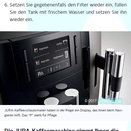
Set­zen Sie gege­be­nen­falls den Fil­ter wie­der ein, fül­len
Sie den Tank mit fri­schem Was­ser und set­zen Sie ihn
wie­der ein.
© 2017
JURA/otto.de
JURA-Kaf­fee­voll­au­to­ma­ten haben in der Regel ein Dis­play, das Ihnen beim Navi­
gie­ren hilft. Das “P” steht für Pflege.
Die JURA-Kaf­fee­ma­schi­ne nimmt Ihnen die