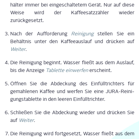
häl­ter immer bei ein­ge­schal­te­tem Gerät. Nur auf die­se
Wei­se wird der Kaf­fee­satz­zäh­ler wie­der
zurückgesetzt.
Nach der Auf­for­de­rung
Rei­ni­gung
stel­len Sie ein
Behält­nis unter den Kaf­fee­aus­lauf und drü­cken auf
Wei­ter
.
Die Rei­ni­gung beginnt. Was­ser fließt aus dem Aus­lauf,
bis die Anzei­ge
Tablet­te ein­wer­fen
erscheint.
Öff­nen Sie die Abde­ckung des Ein­füll­trich­ters für
gemah­le­nen Kaf­fee und wer­fen Sie eine JURA-Rei­ni­
gungs­ta­blet­te in den lee­ren Einfülltrichter.
Schlie­ßen Sie die Abde­ckung wie­der und drü­cken Sie
auf
Wei­ter
.
Die Rei­ni­gung wird fort­ge­setzt, Was­ser fließt aus dem