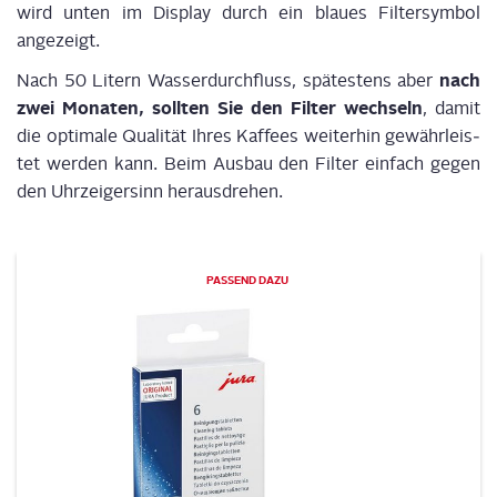
wird unten im Dis­play durch ein blau­es Fil­ter­sym­bol
angezeigt.
nach
Nach 50 Litern Was­ser­durch­fluss, spä­tes­tens aber
zwei Mona­ten, soll­ten Sie den Fil­ter wech­seln
, damit
die opti­ma­le Qua­li­tät Ihres Kaf­fees wei­ter­hin gewähr­leis­
tet wer­den kann. Beim Aus­bau den Fil­ter ein­fach gegen
den Uhr­zei­ger­sinn herausdrehen.
PAS­SEND DAZU