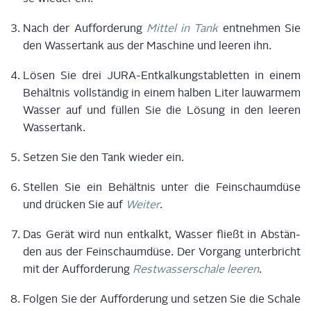
Nach der Auf­for­de­rung
Mit­tel in Tank
ent­neh­men Sie
den Was­ser­tank aus der Maschi­ne und lee­ren ihn.
Lösen Sie drei JURA-Ent­kal­kungs­ta­blet­ten in einem
Behält­nis voll­stän­dig in einem hal­ben Liter lau­war­mem
Was­ser auf und fül­len Sie die Lösung in den lee­ren
Wassertank.
Set­zen Sie den Tank wie­der ein.
Stel­len Sie ein Behält­nis unter die Fein­schaum­dü­se
und drü­cken Sie auf
Wei­ter
.
Das Gerät wird nun ent­kalkt, Was­ser fließt in Abstän­
den aus der Fein­schaum­dü­se. Der Vor­gang unter­bricht
mit der Auf­for­de­rung
Rest­was­ser­scha­le lee­ren
.
Fol­gen Sie der Auf­for­de­rung und set­zen Sie die Scha­le