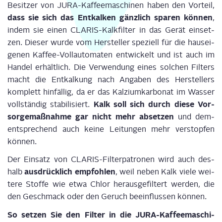
Besit­zer von JURA-Kaf­fee­ma­schi­nen haben den Vor­teil,
dass sie sich das Ent­kal­ken gänz­lich spa­ren kön­nen
,
indem sie einen CLA­RIS-Kalk­fil­ter in das Gerät ein­set­
zen. Die­ser wur­de vom Her­stel­ler spe­zi­ell für die haus­ei­
ge­nen Kaf­fee-Voll­au­to­ma­ten ent­wi­ckelt und ist auch im
Han­del erhält­lich. Die Ver­wen­dung eines sol­chen Fil­ters
macht die Ent­kal­kung nach Anga­ben des Her­stel­lers
kom­plett hin­fäl­lig, da er das Kal­zi­um­kar­bo­nat im Was­ser
Kalk soll sich durch die­se Vor­
voll­stän­dig sta­bi­li­siert.
sor­ge­maß­nah­me gar nicht mehr abset­zen
und dem­
entspre­chend auch kei­ne Lei­tun­gen mehr ver­stop­fen
können.
Der Ein­satz von CLA­RIS-Fil­ter­pa­tro­nen wird auch des­
aus­drück­lich emp­foh­len
halb
, weil neben Kalk vie­le wei­
te­re Stof­fe wie etwa Chlor her­aus­ge­fil­tert wer­den, die
den Geschmack oder den Geruch beein­flus­sen können.
So set­zen Sie den Fil­ter in die JURA-Kaf­fee­ma­schi­