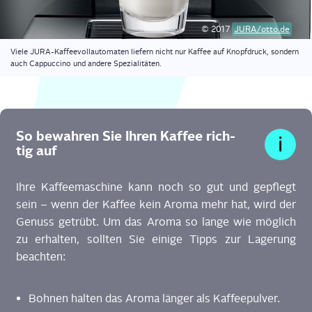
© 2017
JURA/otto.de
Vie­le JURA-Kaf­fee­voll­au­to­ma­ten lie­fern nicht nur Kaf­fee auf Knopf­druck, son­dern
auch Cap­puc­ci­no und ande­re Spezialitäten.
So bewah­ren Sie Ihren Kaf­fee rich­
tig auf
Ihre Kaf­fee­ma­schi­ne kann noch so gut und gepflegt
sein – wenn der Kaf­fee kein Aro­ma mehr hat, wird der
Genuss getrübt. Um das Aro­ma so lan­ge wie mög­lich
zu erhal­ten, soll­ten Sie eini­ge Tipps zur Lage­rung
beachten:
Boh­nen hal­ten das Aro­ma län­ger als Kaffeepulver.