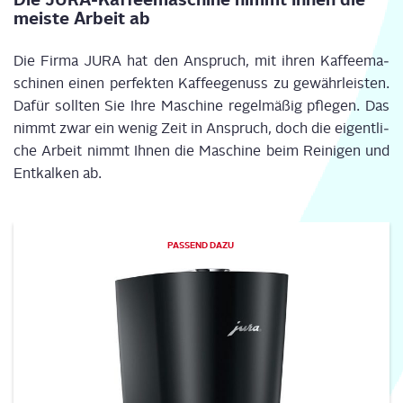
meis­te Arbeit ab
Die Fir­ma JURA hat den Anspruch, mit ihren Kaf­fee­ma­
schi­nen einen per­fek­ten Kaf­fee­ge­nuss zu gewähr­leis­ten.
Dafür soll­ten Sie Ihre Maschi­ne regel­mä­ßig pfle­gen. Das
nimmt zwar ein wenig Zeit in Anspruch, doch die eigent­li­
che Arbeit nimmt Ihnen die Maschi­ne beim Rei­ni­gen und
Ent­kal­ken ab.
PAS­SEND DAZU