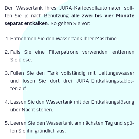
Den Was­ser­tank Ihres JURA-Kaf­fee­voll­au­to­ma­ten soll­
alle zwei bis vier Mona­te
ten Sie je nach Benut­zung
sepa­rat ent­kal­ken.
So gehen Sie vor:
Ent­neh­men Sie den Was­ser­tank Ihrer Maschine.
Falls Sie eine Fil­ter­pa­tro­ne ver­wen­den, ent­fer­nen
Sie diese.
Fül­len Sie den Tank voll­stän­dig mit Lei­tungs­was­ser
und lösen Sie dort drei JURA-Ent­kal­kungs­ta­blet­
ten auf.
Las­sen Sie den Was­ser­tank mit der Ent­kal­kungs­lö­sung
über Nacht stehen.
Lee­ren Sie den Was­ser­tank am nächs­ten Tag und spü­
len Sie ihn gründ­lich aus.