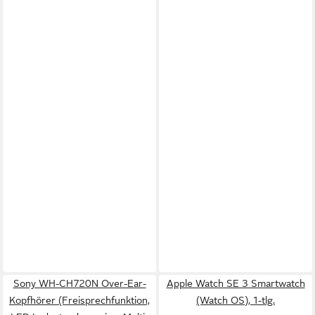
Sony WH-CH720N Over-Ear-
Apple Watch SE 3 Smartwatch
Kopfhörer (Freisprechfunktion,
(Watch OS), 1-tlg.