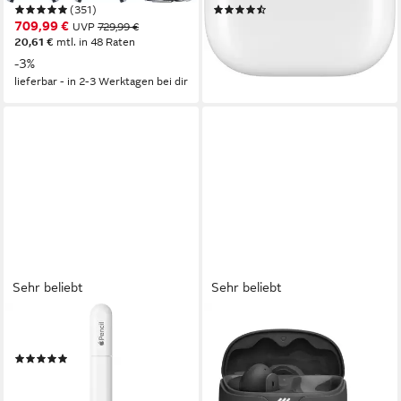
(351)
(563)
709,99 €
197,08 €
UVP
729,99 €
20,61 €
mtl. in 48 Raten
18,00 €
mtl. in 12 Raten
lieferbar - in 1-2 Werktagen bei dir
-3%
lieferbar - in 2-3 Werktagen bei dir
Sehr beliebt
Sehr beliebt
APPLE
JBL
Eingabestift Pencil (USB-C)
Tune 245NC TWS wireless
(157)
In-Ear-Kopfhörer
91,10 €
Bluetooth
Verbindung
lieferbar - in 2-3 Werktagen bei dir