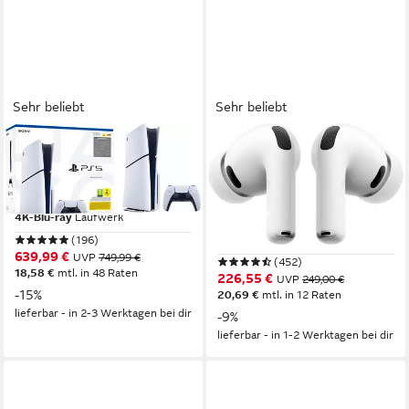
Sehr beliebt
Sehr beliebt
PLAYSTATION 5
APPLE
PS5 Disk Edition (Slim)
AirPods Pro 3 wireless In-
Ear-Kopfhörer
1
Controller
Full HD, 4K UHD
Videoformat
Bluetooth
Verbindung
4K-Blu-ray
Laufwerk
10 Std.
max. Laufzeit
5.3
Bluetooth
(196)
639,99 €
UVP
749,99 €
(452)
18,58 €
mtl. in 48 Raten
226,55 €
UVP
249,00 €
-15%
20,69 €
mtl. in 12 Raten
lieferbar - in 2-3 Werktagen bei dir
-9%
lieferbar - in 1-2 Werktagen bei dir