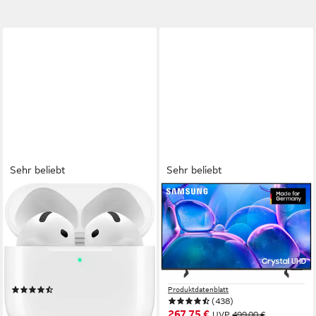
Sehr beliebt
Sehr beliebt
APPLE
SAMSUNG
AirPods 4 ANC wireless In-
GU43U7099FU LED-
Ear-Kopfhörer
Fernseher
Bluetooth
Verbindung
108 cm/43 Zoll
Diagonale
5 Std.
max. Laufzeit
LED
Bildschirmtechnologie
0,04 kg
Gewicht
4K Ultra HD
Auflösung
(563)
Produktdatenblatt
(438)
197,08 €
267,75 €
UVP
499,00 €
18,00 €
mtl. in 12 Raten