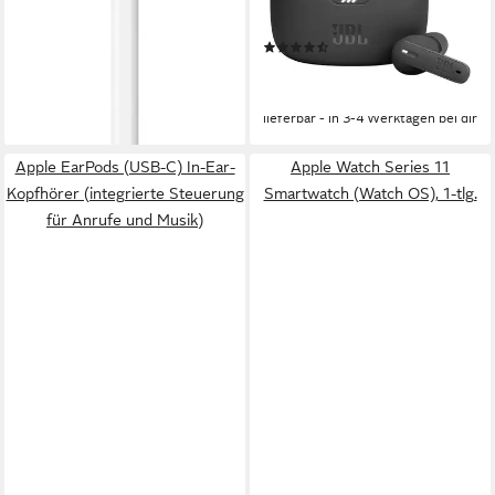
12 Std.
max. Laufzeit
0,12 kg
Gewicht
(432)
59,99 €
UVP
99,99 €
-40%
lieferbar - in 3-4 Werktagen bei dir
Apple EarPods (USB-C) In-Ear-
Apple Watch Series 11
Kopfhörer (integrierte Steuerung
Smartwatch (Watch OS), 1-tlg.
für Anrufe und Musik)