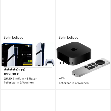
Sehr beliebt
Sehr beliebt
PLAYSTATION 5
APPLE
PlayStation 5 Pro 2TB
Streaming-Box TV 4K Wi‑Fi
64GB (3rd Gen)
1
Controller
(125)
Full HD, 4K
Videoformat
219,00 €
UVP
229,00 €
(86)
20,00 €
mtl. in 12 Raten
899,00 €
-4%
26,10 €
mtl. in 48 Raten
lieferbar in 2 Wochen
lieferbar in 4 Wochen