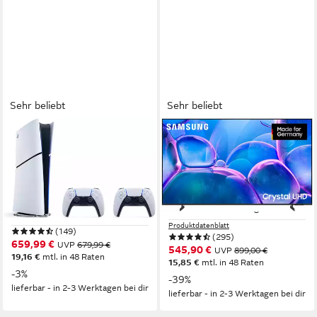
Sehr beliebt
Sehr beliebt
PLAYSTATION 5
SAMSUNG
Digital Edition (Slim) inkl.
GU65U7099FU LED-
zweitem DualSense Wireless-
Fernseher
Controller
163 cm/65 Zoll
Diagonale
LED
Bildschirmtechnologie
2
Controller
4K Ultra HD
Auflösung
Full HD, 4K
Videoformat
Produktdatenblatt
(149)
(295)
659,99 €
UVP
679,99 €
545,90 €
UVP
899,00 €
19,16 €
mtl. in 48 Raten
15,85 €
mtl. in 48 Raten
-3%
-39%
lieferbar - in 2-3 Werktagen bei dir
lieferbar - in 2-3 Werktagen bei dir