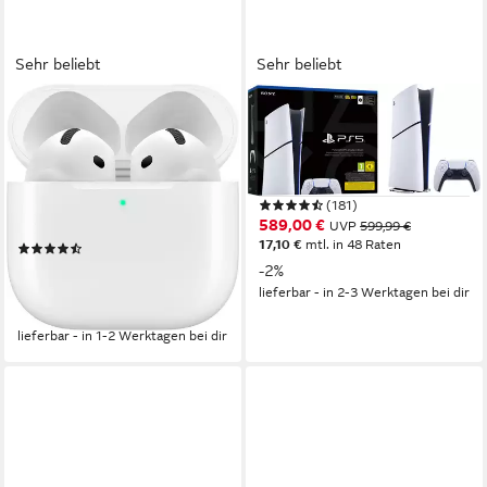
Sehr beliebt
Sehr beliebt
APPLE
PLAYSTATION 5
AirPods 4 wireless In-Ear-
Digital Edition (Slim)
Kopfhörer
1
Controller
Full HD, 4K
Videoformat
Bluetooth
Verbindung
5 Std.
max. Laufzeit
(181)
5.3
Bluetooth
589,00 €
UVP
599,99 €
17,10 €
mtl. in 48 Raten
(857)
135,28 €
UVP
149,00 €
-2%
12,36 €
mtl. in 12 Raten
lieferbar - in 2-3 Werktagen bei dir
-9%
lieferbar - in 1-2 Werktagen bei dir