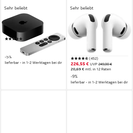
Sehr beliebt
Sehr beliebt
APPLE
APPLE
Streaming-Box TV 4K Wi‑Fi +
AirPods Pro 3 wireless In-
Ethernet 128GB (3rd Gen)
Ear-Kopfhörer
(202)
Bluetooth
Verbindung
285,00 €
UVP
299,00 €
10 Std.
max. Laufzeit
14,16 €
mtl. in 24 Raten
5.3
Bluetooth
-5%
(452)
lieferbar - in 1-2 Werktagen bei dir
226,55 €
UVP
249,00 €
20,69 €
mtl. in 12 Raten
-9%
lieferbar - in 1-2 Werktagen bei dir