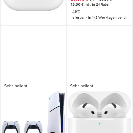
lieferbar - in 1-2 Werktagen bei dir
13,30 €
mtl. in 24 Raten
-46%
lieferbar - in 1-2 Werktagen bei dir
Sehr beliebt
Sehr beliebt
PLAYSTATION 5
APPLE
Disk Edition inkl. zweitem DS
AirPods 4 ANC wireless In-
Wireless-Controller
Ear-Kopfhörer
2
Controller
Bluetooth
Verbindung
Full HD, 4K
Videoformat
5 Std.
max. Laufzeit
4K-Blu-ray
Laufwerk
0,04 kg
Gewicht