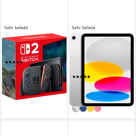
Sehr beliebt
Sehr beliebt
NINTENDO SWITCH 2
APPLE
Switch 2
11" iPad Wi-Fi (2025) Tablet
2
Controller
10,86 Zoll
Bildschirmdiagonale
128 GB
Speichergröße
(206)
2360 x 1640 px
Bildschirmauflösung
439,99 €
UVP
469,99 €
Produktdatenblatt
15,79 €
mtl. in 36 Raten
(849)
-6%
ab 456,55 €
UVP
499,00 €
lieferbar - in 2-3 Werktagen bei dir
16,38 €
mtl. in 36 Raten
-9%
lieferbar in 4 Wochen