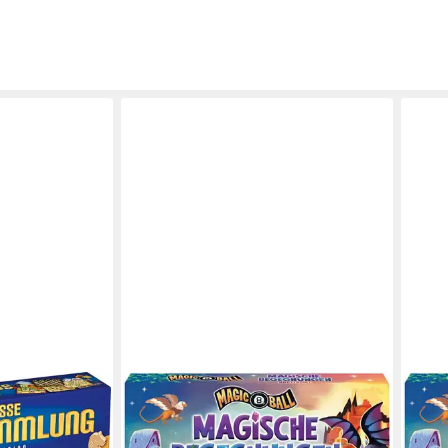
große