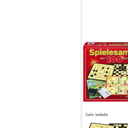
Sehr beliebt
SCHMIDT SPIELE