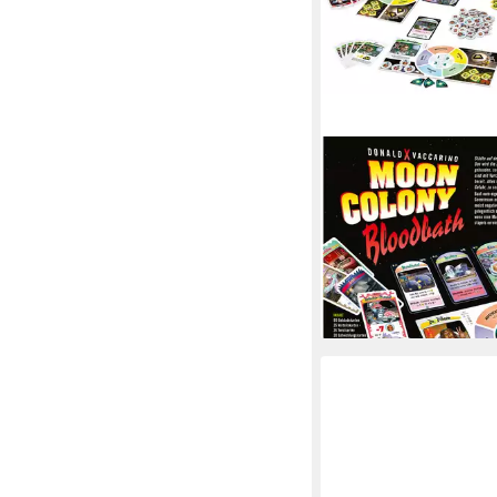
RAVENSBURGER
Spiel Moon Colony Blo
Gesellschaftsspiel & B
in Germany
ab 37,89 €
UVP
49,99 €
-24%
lieferbar - in 2-3 Werktag