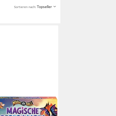
Topseller
Sortieren nach: