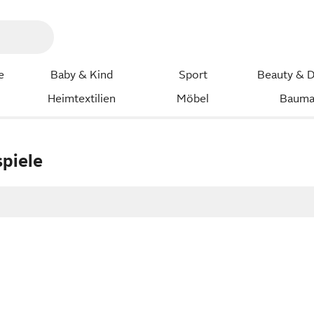
e
Baby & Kind
Sport
Beauty & D
Heimtextilien
Möbel
Bauma
spiele