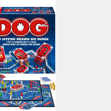
beliebt
IDT SPIELE
l DOG®, Made in Germany
(73)
8,30 €
UVP
26,99 €
%
rbar - in 1-2 Werktagen bei dir