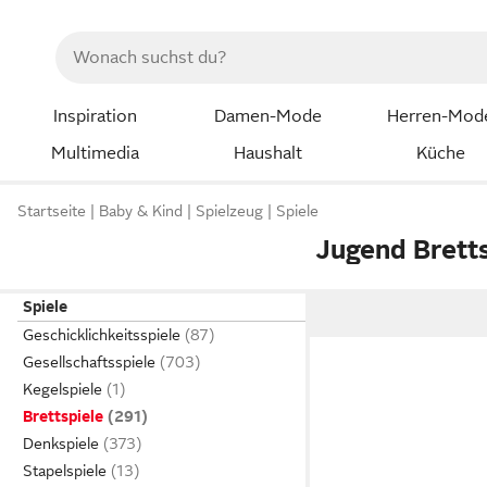
Inspiration
Damen-Mode
Herren-Mod
Multimedia
Haushalt
Küche
Startseite
Baby & Kind
Spielzeug
Spiele
Jugend Brett
Spiele
Geschicklichkeitsspiele
Gesellschaftsspiele
Kegelspiele
Brettspiele
Denkspiele
Stapelspiele