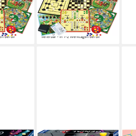
 - 100
Spiel Spielesammlung - 100
Spielmöglichkeiten
(30)
ab 17,41 €
UVP
28,99 €
-40%
en bei dir
lieferbar - in 1-2 Werktagen bei dir