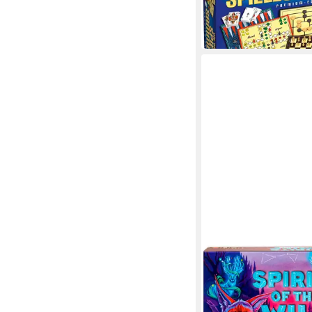
ab 29,99 €
UVP
44,99 €
-33%
lieferbar in 2 Wochen
MATTEL GAMES
Spiel Spirits of the Wi
Awakening (D)
ab 21,68 €
UVP
24,99 €