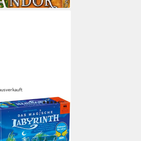
ausverkauft
MAGIER SPIELE
(2)
 Das magische Labyrinth
0,91 €
 Werktagen bei dir