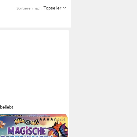
Topseller
Sortieren nach:
beliebt
EL GAMES
(25)
 Magic 8 Ball - Magische
gnungen