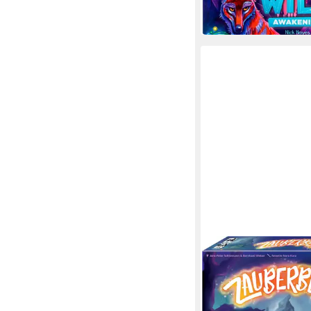
-13%
in 1-2 Werktagen bei dir
AMIGO
Spiel Zauberberg
ab 28,73 €
UVP
32,99 €
-13%
in 6-8 Werktagen bei dir