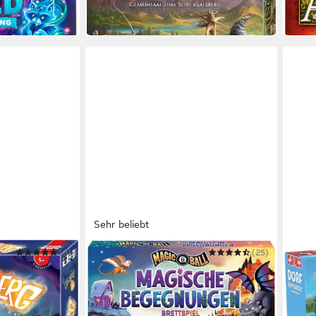
in 2-3 Werktagen bei dir
in 1-2
Sehr beliebt
(3)
MATTEL GAMES
(25)
PEGA
Spiel Magic 8 Ball - Magische
Spie
ab 3
Begegnungen
ab 24,61 €
UVP
31,99 €
-15%
-23%
in 6-8