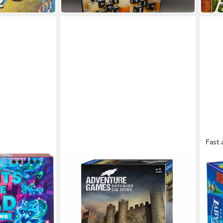
Fast 
(2)
KOSMOS
DREI 
ld - The
Spiel Adventure Games - Das Verlies
Spiel
ab 18,31 €
ab 4
in 2-3 Werktagen bei dir
in 1-2