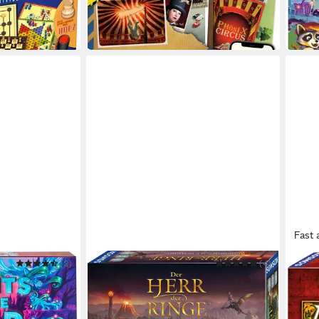
in 4-5 Werktagen bei dir
ab 24
-23%
in 1-2
Fast 
(2)
KOSMOS
(4)
KOSM
ld - The
Spiel Der Herr der Ringe -
Spiel
ab 3
Gemeinsam zum Schicksalsberg
ab 39,84 €
-17%