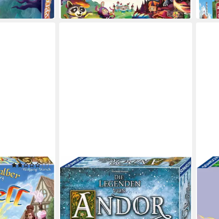
in 1-2 Werktagen bei dir
(1)
KOSMOS
KOSM
 von
Spiel Die Legenden von Andor - Die
Spiel
ab 6
l
ewige Kälte
in 2-3
ab 48,44 €
in 2-3 Werktagen bei dir