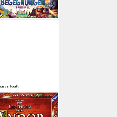
,61 €
UVP
31,99 €
 Werktagen bei dir
ausverkauft
OS
(1)
 Die Legenden von Andor
7,48 €
UVP
44,99 €