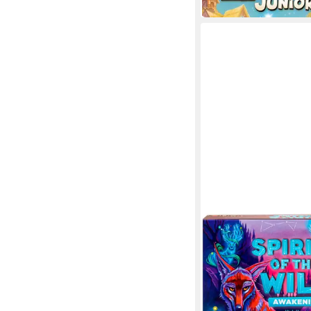
in 1-2 Werktagen bei dir
MATTEL GAMES
Spiel Spirits of the Wi
Awakening (D)
ab 21,68 €
UVP
24,99 €
-13%
in 1-2 Werktagen bei dir