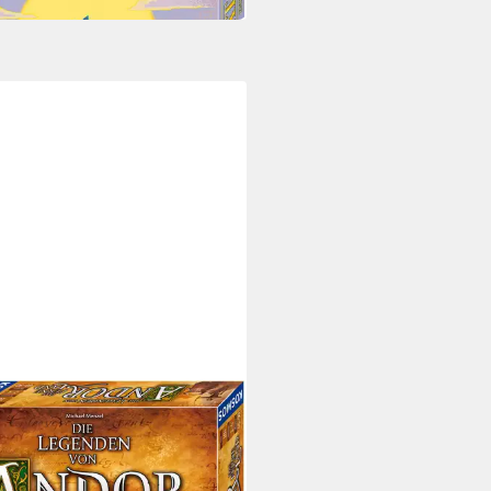
OS
 Die Legenden von Andor - Das
e Land
7,24 €
 Werktagen bei dir