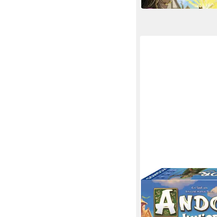
KOSMOS
Spiel Andor Junior
ab 24,98 €
UVP
29,99 €
-17%