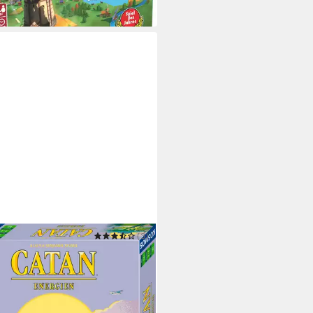
OS
(3)
 Catan Energien
4,61 €
 Werktagen bei dir