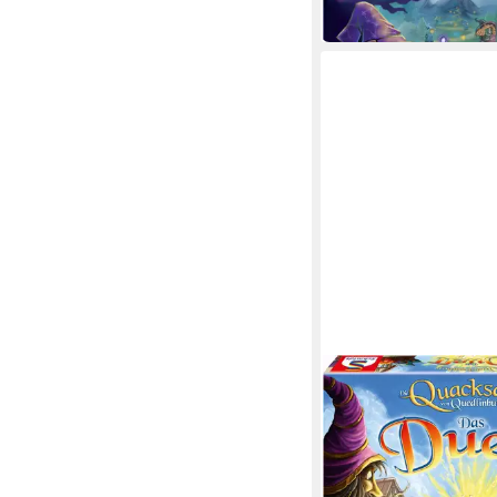
SCHMIDT SPIELE
Spiel Die Quacksalber
Quedlinburg, Das Duel
ab 19,73 €
UVP
24,99 €
-21%
in 1-2 Werktagen bei dir