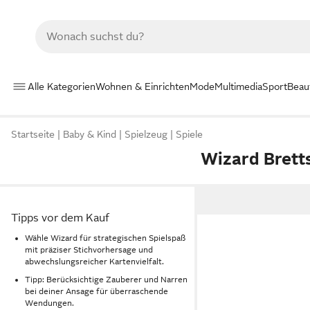
Alle Kategorien
Wohnen & Einrichten
Mode
Multimedia
Sport
Beau
Startseite
Baby & Kind
Spielzeug
Spiele
Wizard Brett
Tipps vor dem Kauf
Wähle Wizard für strategischen Spielspaß
mit präziser Stichvorhersage und
abwechslungsreicher Kartenvielfalt.
Tipp: Berücksichtige Zauberer und Narren
bei deiner Ansage für überraschende
Wendungen.