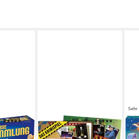
Sehr 
(135)
HIDDEN GAMES TATORT
(1)
MATT
roße
Spiel Ein Drahtseilakt
Spiel
24,90 €
Bege