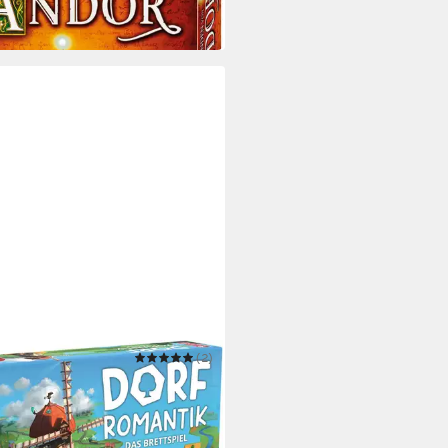
 Werktagen bei dir
SUS SPIELE
(2)
l Dorfromantik
0,61 €
UVP
35,99 €
 Werktagen bei dir