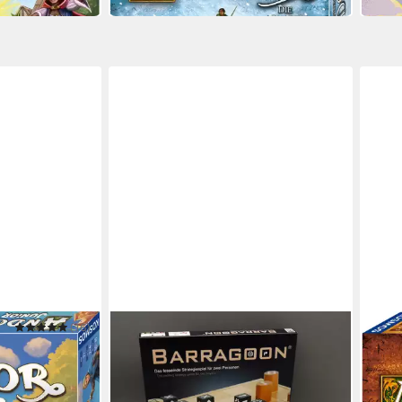
(16)
WIWA SPIELE
KOSM
Spiel BARRAGOON - strategisches
Spiel
Brettspiel
fern
34,90 €
ab 4
in 3-4 Werktagen bei dir
in 1-2