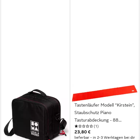
Keyboards, 20mm Polsterung
SOMA LABORATORY
STEINMAYER
Piano-Transporttasche
Piano-Transporttasche
(Gigbags für
Tastenläufer Modell “Kirstein”,
Tasteninstrumente, Sonstige
Staubschutz Piano
Keyboardtaschen), Lyra-4
Tasturabdeckung - 88
(1)
74,52 €
Double Soft Case -
Tastatur Klavierabdeckung
23,80 €
lieferbar - in 2-3 Werktagen bei dir
Keyboardtasche
lieferbar - in 2-3 Werktagen bei dir