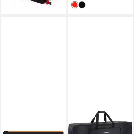
CME
MCGREY
Home-Keyboard CME
Piano-Transporttasche KB-
Supernova Tasche für Xkey
3122-49 Keyboardtasche 49,