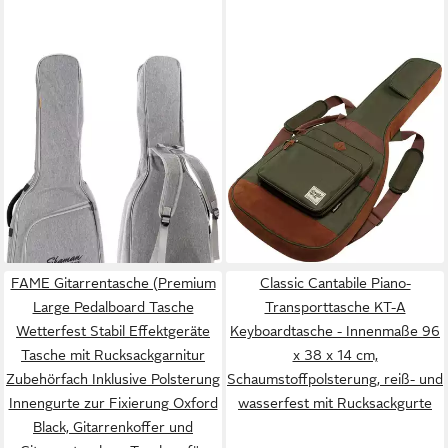
SHAMAN
IBANEZ
Gitarrentasche KGB-103 GY
Gitarrentasche
Premium-Line
(Gitarrenkoffer und
Konzertgitarrentasche Grau,
Gitarrentaschen, E-Gitarren
Fixierung für
Tasche), Powerpad Electric
29,80 €
50,40 €
Instrumentenhals &
IGB541 Gigbag Moss Green -
lieferbar - in 3-4 Werktagen bei dir
lieferbar - in 3-4 Werktagen bei dir
gepolsterte Rucksack-Gurte
Tasche für E-Gitarren
FAME Gitarrentasche (Premium
Classic Cantabile Piano-
Large Pedalboard Tasche
Transporttasche KT-A
Wetterfest Stabil Effektgeräte
Keyboardtasche - Innenmaße 96
Tasche mit Rucksackgarnitur
x 38 x 14 cm,
Zubehörfach Inklusive Polsterung
Schaumstoffpolsterung, reiß- und
Innengurte zur Fixierung Oxford
wasserfest mit Rucksackgurte
Black, Gitarrenkoffer und