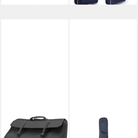
Konzertgitarre), Gigbag
klassische Gitarre, Leicht,
Regenabweisend
ALPENKLANG
IBANEZ
Piano-Transporttasche
Gitarrentasche (IBB541
Alpenklang Akkordeontasche
Powerpad Bass Navy Blue,