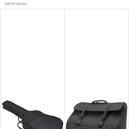
500 Produkte
MSA
ALPENKLANG
Gitarrentasche gefüttert,
Piano-Transporttasche
10mm Polsterung, Gigbag,
Akkordeontasche für 72 Bass
verschiedene Größen,
Akkordeon, Schulter- und