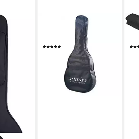
ADMIRA
MSA
Gitarrentasche Admira
Gita
Gitarrentasche für 3/4
Pols
Konzertgitarre
Größ
(1)
12,95 €
ab 1
lieferbar - in 2-3 Werktagen bei dir
liefe