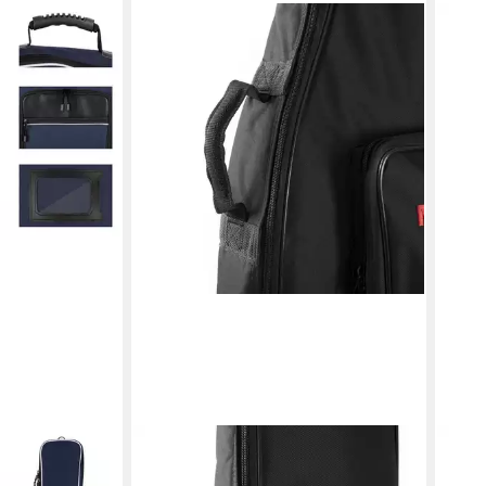
MUSIC STORE
FAM
-
Gitarrentasche (Gigbag für klassische
Gita