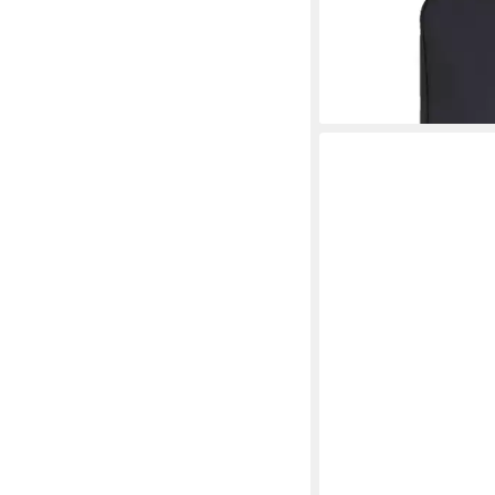
PI-MUSIC
Gitarrentasche Gitarr
Konzert 3/4
29,95 €
lieferbar - in 2-3 Werktag