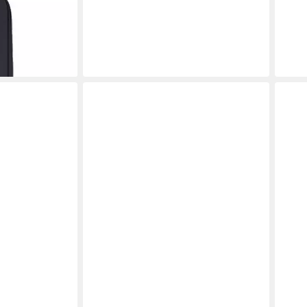
entasche
en bei dir