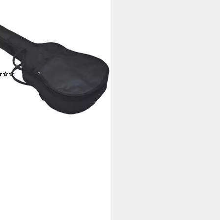
rrentasche gefüttert, 10mm
terung, Gigbag, verschiedene
en, schwarz
(3)
4,99 €
rbar - in 2-3 Werktagen bei dir