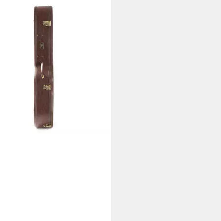
E
rrentasche (Classic