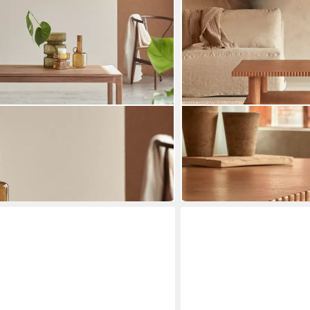
TIKAMOON
h Arto aus massivem Nussbaumholz
Couchtisch Couchtisch Mol
100 x 42 x 100 cm
B/H/T
863,90 €
in 8-10 Werktagen bei dir