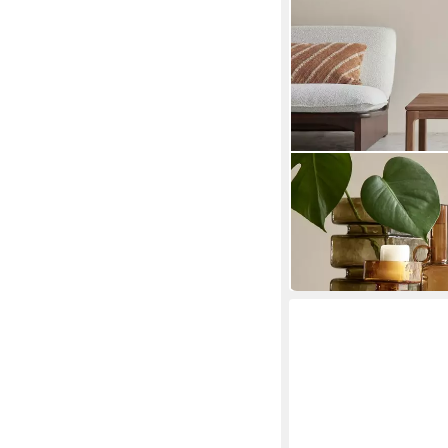
TIKAMOON
Couchtisch Couchtisc
100 x 56 cm
56 x 42 x 56 cm
B/H/T
643,90 €
in 8-10 Werktagen bei dir