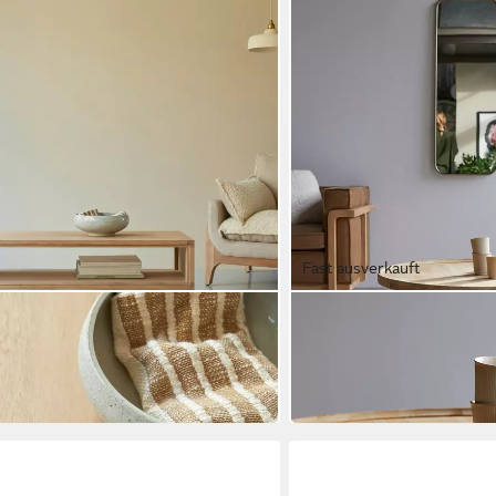
Fast ausverkauft
TIKAMOON
 aus Eichenholz 120 × 50 Jonàk
Couchtisch Couchtisch aus
90 x 35 x 90 cm
B/H/T
593,90 €
in 8-10 Werktagen bei dir