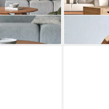
TIKAMOON
h Gonzague aus Teakholz, 96,5
Couchtisch Couchtisch OIi
75 x 40 x 75 cm
B/H/T
683,90 €
in 8-10 Werktagen bei dir