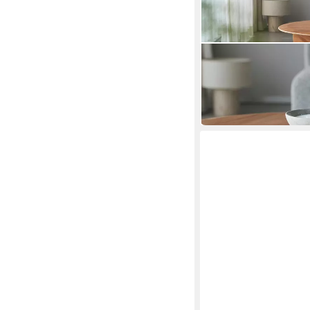
TIKAMOON
Couchtisch Couchtisc
97 x 42 x 97 cm
B/H/T
1.033,90 €
in 8-10 Werktagen bei dir