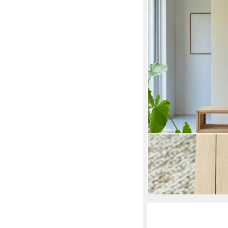
TIKAMOON
Couchtisch Couchtisch
50 x 38 x 50 cm
B/H/T
523,90 €
in 8-10 Werktagen bei dir