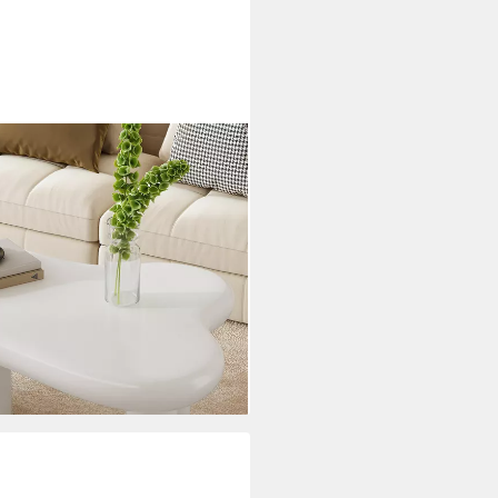
Kaffeetisch Sofatisch (1-St),
isch mit 2 Schubladen und
i dir