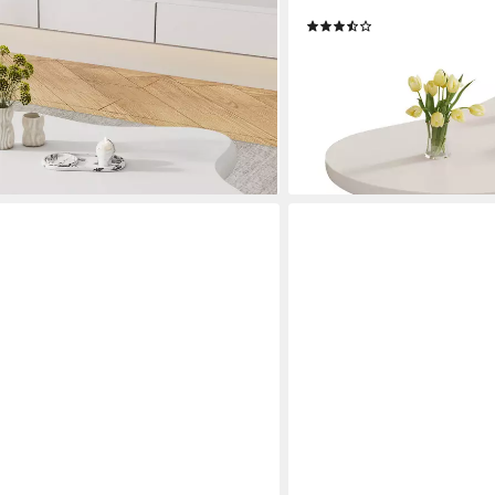
fetisch, 97x67x32cm
Wohnzimmertisch, Kaffetis
(29)
145,99 €
UVP
229,99 €
-37%
en bei dir
lieferbar - in 5-6 Werktagen be