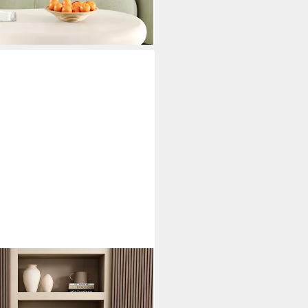
i dir
ch mit Sprühlack-Oberfläche und
St), Beistelltisch