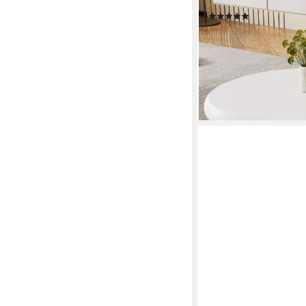
Wohnzimmertisch Kaf
(1)
143,99 €
UVP
299,99 €
-52%
lieferbar - in 5-6 Werktag