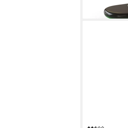
lieferbar - in 5-6 Werktag
MERAX
Couchtisch Wolke, Bei
Kaffetisch, Breite:10
(2)