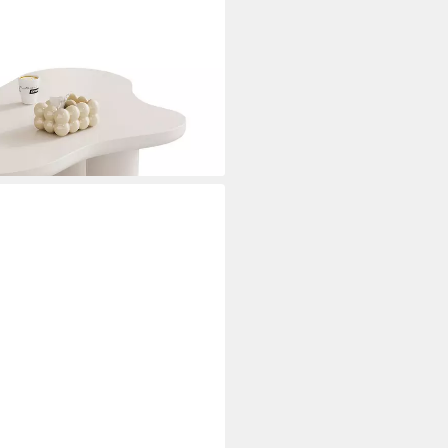
ch, Breite:107cm
i dir