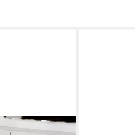
MERAX
rm (1-St), Beistelltisch Scandi
Couchtisch Wolke (1-St), Be