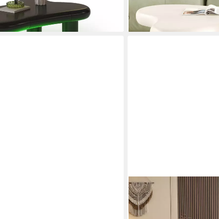
lieferbar - in 3-4 Werktagen be
en bei dir
MERAX
stelltisch Scandi, Wohnzimmertisch,
Couchtisch Ovaler Sofatis
7cm
Minimalistischem Design (1-