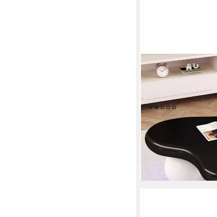
MERAX
Couchtisch in Wolkenf
(1-St), Wohnzimmertis
Ecken, 95x62,5x32c
(5)
159,99 €
UVP
289,99 €
-45%
lieferbar - in 5-6 Werktag