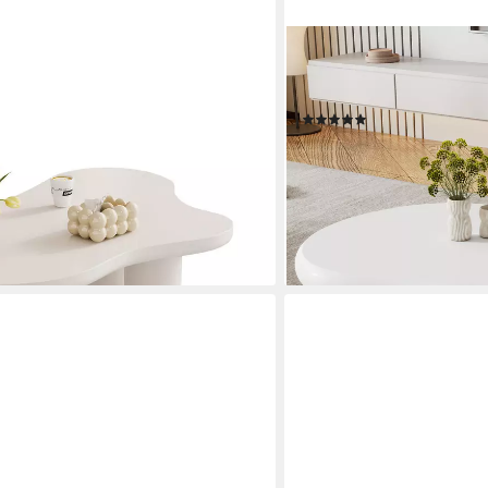
MERAX
), Beistelltisch Scandi,
Couchtisch in Wolkenform (
etisch, Breite:107cm
Wohnzimmertisch Kaffeti
(1)
143,99 €
UVP
299,99 €
-52%
en bei dir
lieferbar - in 5-6 Werktagen be