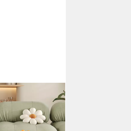
h, Beistelltisch, mit LED-
ählbar, Wolkenform+Rundbein-