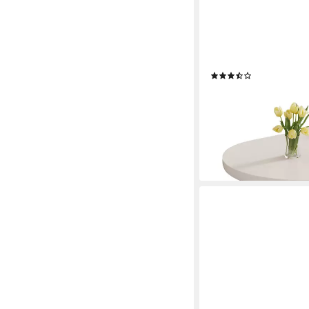
MERAX
Couchtisch Wolke (1-St
Wohnzimmertisch, Kaff
(29)
145,99 €
UVP
229,99 €
-37%
lieferbar - in 5-6 Werktag