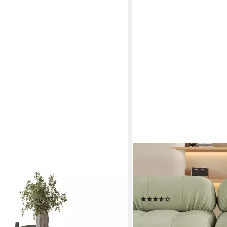
ULIFE
65,5x40 cm, 1-St), Beistelltisch
Couchtisch Wohnzimmertisc
ch Kaffetisch mit LED und
Beleuchtung, 16 Farben w
Design, 95x62,5x32cm
(5)
179,99 €
UVP
237,00 €
-24%