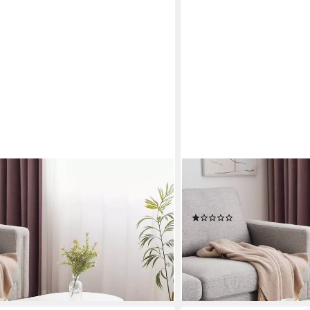
MERAX
), Beistelltisch Scandi,
Couchtisch Wolke (1-St), Be
fetisch, Breite:100cm
Wohnzimmertisch, Kaffetis
(1)
115,99 €
UVP
269,99 €
-57%
en bei dir
lieferbar - in 5-6 Werktagen be