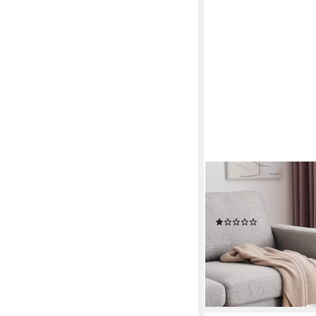
MERAX
Couchtisch Wolke (1-St
Wohnzimmertisch, Kaf
(1)
115,99 €
UVP
269,99 €
-57%
lieferbar - in 5-6 Werktag