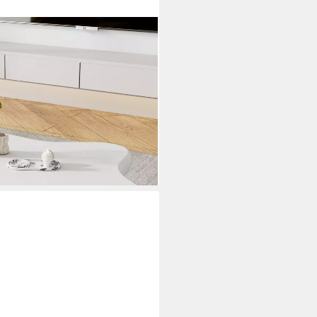
1-St), Beistelltisch Scandi
sch, 97x67x32cm
i dir