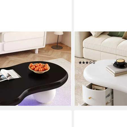
MERAX
orm Sofatisch mit LED inkl.16 Farben
Couchtisch Unregelmäßige 
ch Beistelltisch mit Abgerundete
Wohnzimmertisch Beistellt
m
Stauraum,97x64x42cm
(3)
189,99 €
UVP
339,99 €
-44%
en bei dir
lieferbar - in 5-6 Werktagen be