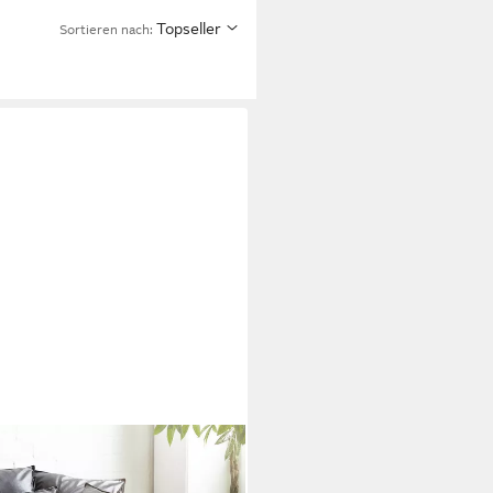
Topseller
Sortieren nach: