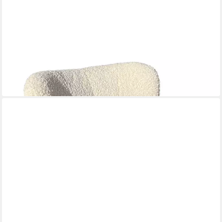
FREISTIL ROLF BENZ
Sessel freistil 173
699,00 €
lieferbar in 3 Wochen