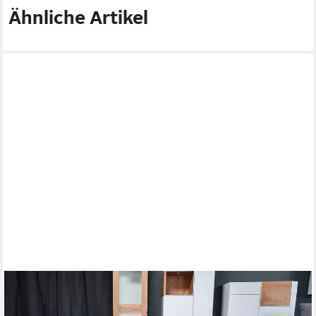
Ähnliche Artikel
FREISTIL ROLF BENZ
Ecksofa ROLF BENZ Ecksofa Freistil 180 rechts Stoff grau 260
cm