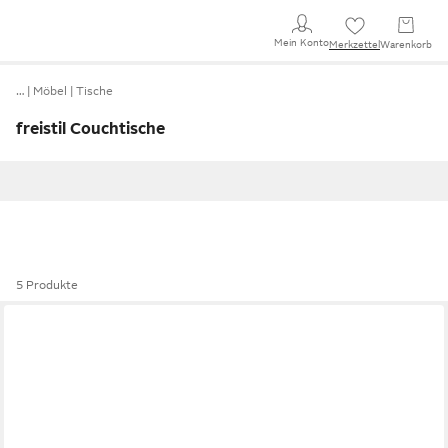
Mein Konto
Merkzettel
Warenkorb
…
Möbel
Tische
freistil Couchtische
5 Produkte