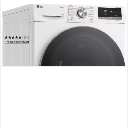
LG
Waschmaschine Serie 7 F4WR7031
13 kg
Kapazität Waschen
75 dB(A)
Betriebsgeräusch
1400 U/min
Schleuderdrehzahl
(64)
Produktdatenblatt
699,00 €
UVP
1.099,00 €
-36%
in 2-3 Werktagen bei dir