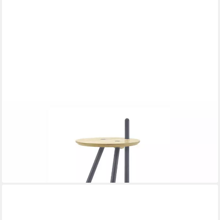
FREISTIL ROLF BENZ
Couchtisch Rolf Benz Couchtisch Freistil 196 Fichte massiv
Schichtholz Ø 45 cm
45 x 65 x 45 cm
B/H/T
169,00 €
UVP
268,00 €
-37%
lieferbar in 2 Wochen