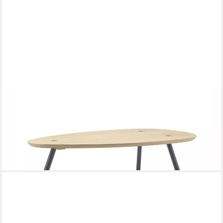
FREISTIL ROLF BENZ
Couchtisch Rolf Benz Couchtisch Freistil 196 Fichte massiv
eiförmig
120 x 40 x 67 cm
B/H/T
269,90 €
UVP
499,00 €
-46%
in 3-4 Werktagen bei dir