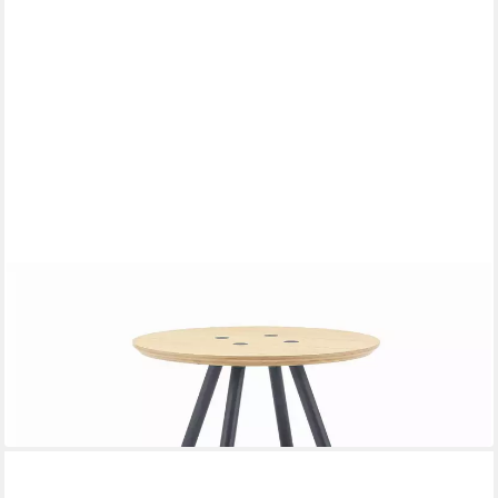
FREISTIL ROLF BENZ
Couchtisch ROLF BENZ Couchtisch Freistil 196 Fichte massiv
Schichtholz Ø 60 cm
60 x 40 x 60 cm
B/H/T
209,00 €
UVP
349,00 €
-40%
in 3-4 Werktagen bei dir