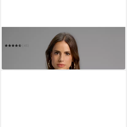
MELROSE
Stehkragenpullover
(45)
ab 44,99 €
UVP
54,99 €
-18%
in 1-2 Werktagen bei dir