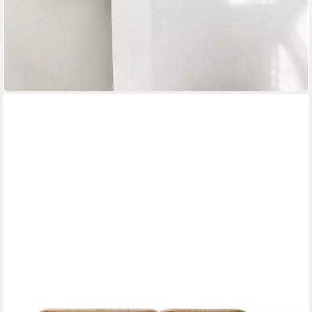
FREISTIL ROLF BENZ
Ecksofa ROLF BENZ Ecksofa Freistil 180 links Stoff grau 260
cm
2.199,00 €
UVP
2.736,00 €
-20%
lieferbar in 2 Wochen