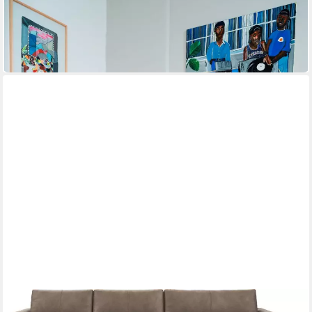
Ecksofa freistil 142 elegantes Designsofa mit hohem
Sitzkomfort
310 x 64 x 180 cm
B/H/T
7.938,00 €
lieferbar in 10 Wochen
FREISTIL ROLF BENZ