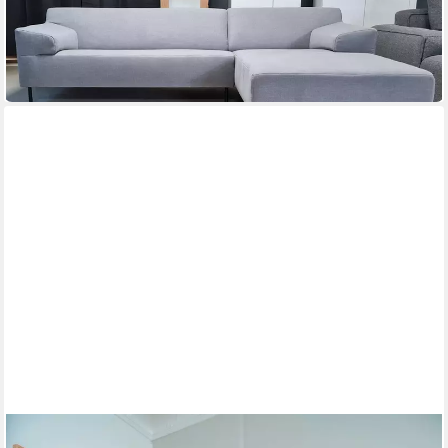
260 x 73 x 170 cm
B/H/T
1.999,00 €
UVP
2.736,00 €
-27%
lieferbar in 2 Wochen
FREISTIL ROLF BENZ