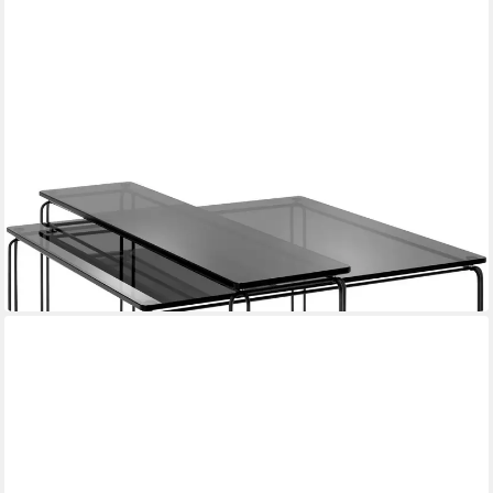
FREISTIL ROLF BENZ
Couchtisch freistil 182
Mehrere Größen
ab 453,31 €
lieferbar in 10 Wochen