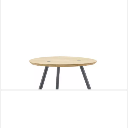
FREISTIL ROLF BENZ
Couchtisch Rolf Benz Couchtisch Freistil 196 Fichte
wankelförmig
67 x 40 x 67 cm
B/H/T
219,90 €
UVP
379,00 €
-42%
lieferbar in 2 Wochen