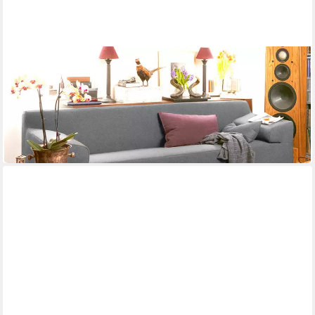
FREISTIL ROLF BENZ
Sofa Rolf Benz Sofa Freistil 180 Couch Stoff grau 200 cm Fuß
schwarz
200 x 73 x 91 cm
B/H/T
1.199,00 €
UVP
1.399,00 €
-14%
lieferbar in 2 Wochen