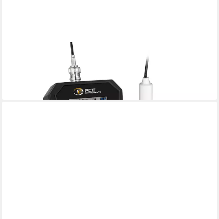
PCE INSTRUMENTS
pH-Messgerät PCE Instruments Hochpräzises pH-Messgerät
PCE-PH 228
599,00 €
in 5-6 Werktagen bei dir