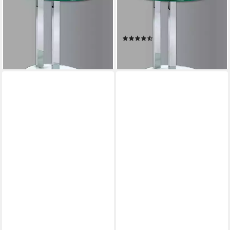
Wohnzimmertisch (1-St), oval
Wohnzimmertisch (1-St), rund
- aus Metall Silber B/T/H
- aus Metall Silber - Ø/H
45/35/50 cm
40/50 cm
(2)
103,00 €
103,00 €
lieferbar - in 4-5 Werktagen bei dir
lieferbar - in 4-5 Werktagen bei dir