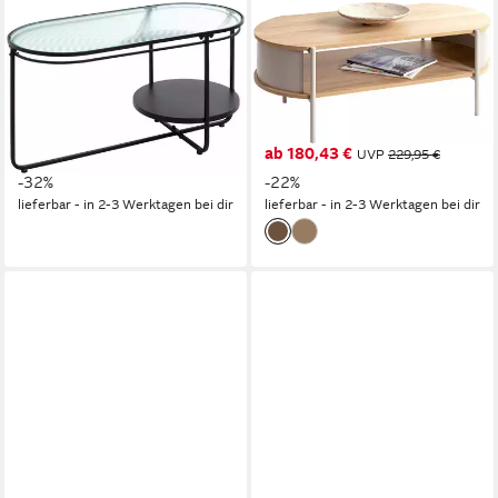
HAKU
HAKU
Couchtisch Sofatisch,
Couchtisch Sofatisch,
Wohnzimmertisch (1-St), oval
Wohnzimmertisch (1-St), oval
- aus Metall Schwarz B/T/H
- aus MDF Braun B/T/H
90/42/49 cm
100/54/37 cm
ab 125,08 €
ab 180,43 €
UVP
183,95 €
UVP
229,95 €
-32%
-22%
lieferbar - in 2-3 Werktagen bei dir
lieferbar - in 2-3 Werktagen bei dir