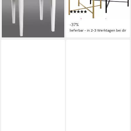
B/T/H 45/45/51 cm
Schwarz - Ø/H 52/44 und
(2)
103,00 €
62/49 cm
ab 75,99 €
UVP
119,95 €
lieferbar - in 4-5 Werktagen bei dir
-37%
lieferbar - in 2-3 Werktagen bei dir