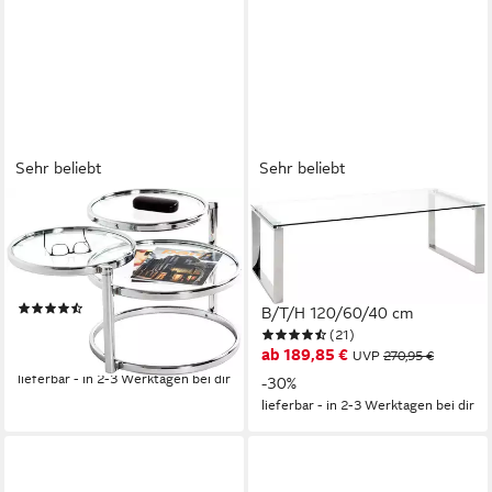
Sehr beliebt
Sehr beliebt
HAKU
HAKU
Couchtisch Sofatisch,
Couchtisch Sofatisch,
Wohnzimmertisch (1-St), rund
Wohnzimmertisch (1-St),
- aus Metall Silber - Ø/H / cm
rechteckig - aus Metall Silber
(32)
B/T/H 120/60/40 cm
ab 141,02 €
UVP
210,95 €
(21)
ab 189,85 €
-33%
UVP
270,95 €
lieferbar - in 2-3 Werktagen bei dir
-30%
lieferbar - in 2-3 Werktagen bei dir