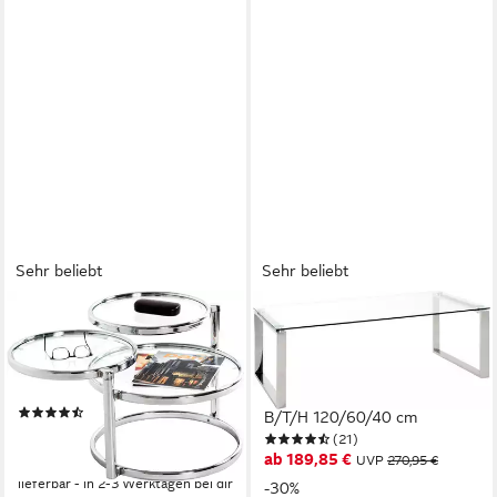
Sehr beliebt
Sehr beliebt
HAKU
HAKU
Couchtisch Sofatisch,
Couchtisch Sofatisch,
Wohnzimmertisch (1-St), rund
Wohnzimmertisch (1-St),
- aus Metall Silber - Ø/H / cm
rechteckig - aus Metall Silber
(32)
B/T/H 120/60/40 cm
ab 141,02 €
UVP
210,95 €
(21)
ab 189,85 €
-33%
UVP
270,95 €
lieferbar - in 2-3 Werktagen bei dir
-30%