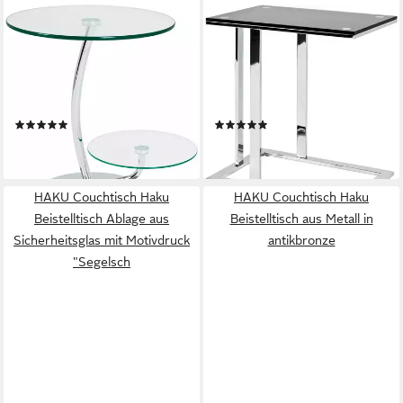
HAKU
HAKU
Beistelltisch Sofatisch,
Beistelltisch Sofatisch,
Wohnzimmertisch (1-St), rund
Wohnzimmertisch (1-St),
- aus Metall Silber - Ø/H
rechteckig - aus Metall Silber
52/55 cm
B/T/H 54/37/58 cm
(5)
(4)
157,00 €
177,00 €
lieferbar - in 4-5 Werktagen bei dir
lieferbar - in 4-5 Werktagen bei dir
HAKU Couchtisch Haku
HAKU Couchtisch Haku
Beistelltisch Ablage aus
Beistelltisch aus Metall in
Sicherheitsglas mit Motivdruck
antikbronze
"Segelsch