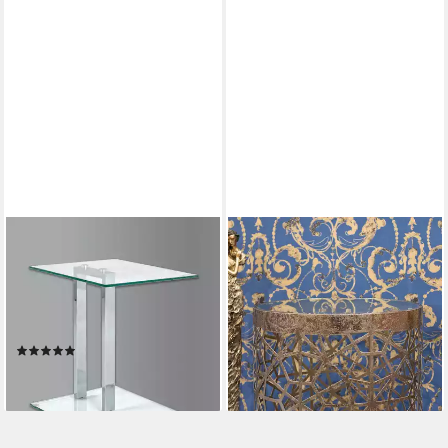
HAKU
HAKU
Beistelltisch Sofatisch,
Beistelltisch Sofatisch,
Wohnzimmertisch (1-St),
Wohnzimmertisch (1-St),
rechteckig - aus Metall Silber
zylindrisch - aus Metall Kupfer
B/T/H 45/35/50 cm
B/T/H //50 cm
(18)
193,00 €
ab 97,00 €
lieferbar - in 4-5 Werktagen bei dir
lieferbar - in 4-5 Werktagen bei dir