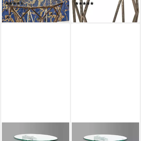
(5)
(4)
157,00 €
138,00 €
lieferbar - in 4-5 Werktagen bei dir
lieferbar - in 4-5 Werktagen bei dir
HAKU
HAKU
Beistelltisch Sofatisch,
Beistelltisch Sofatisch,