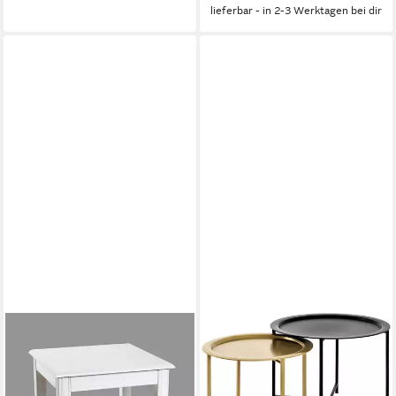
lieferbar - in 2-3 Werktagen bei dir
HAKU
HAKU
Beistelltisch Sofatisch,
Couchtisch Sofatisch,
Wohnzimmertisch (1-St),
Wohnzimmertisch (Set, 2-St.,
quadratisch - aus MDF Weiß
2er Set), rund - aus Metall