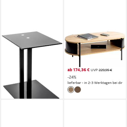
HAKU
HAKU
Beistelltisch Sofatisch,
Couchtisch Sofatisch,
Wohnzimmertisch (1-St),
Wohnzimmertisch (1-St), oval
rechteckig - aus Metall
- aus MDF Braun B/T/H
Schwarz B/T/H 45/35/50 cm
100/54/37 cm
97,00 €
ab 174,36 €
UVP
229,95 €
lieferbar - in 4-5 Werktagen bei dir
-24%
lieferbar - in 2-3 Werktagen bei dir