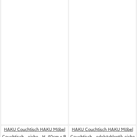
HAKU Couchtisch HAKU Möbel
HAKU Couchtisch HAKU Möbel
Couchtisch - eiche - H. 40cm x B.
Couchtisch - edelstahloptik-eiche