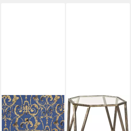
HAKU
HAKU
Beistelltisch Sofatisch,
Beistelltisch Sofatisch,
Wohnzimmertisch (1-St),
Wohnzimmertisch (1-St),
achteckig - aus Metall Kupfer
achteckig - aus Metall Kupfer
B/T/H 55/55/38 cm
B/T/H 37/37/50 cm