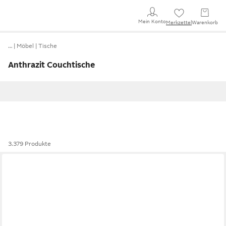
Mein Konto
Merkzettel
Warenkorb
…
Möbel
Tische
Anthrazit Couchtische
3.379 Produkte