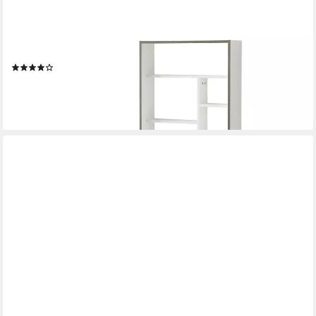
EN.CASA
Klapptisch, Wandklapptisch »Greve« Weiß / Holzoptik
(4)
64,99 €
UVP
72,99 €
-11%
lieferbar - in 4-5 Werktagen bei dir