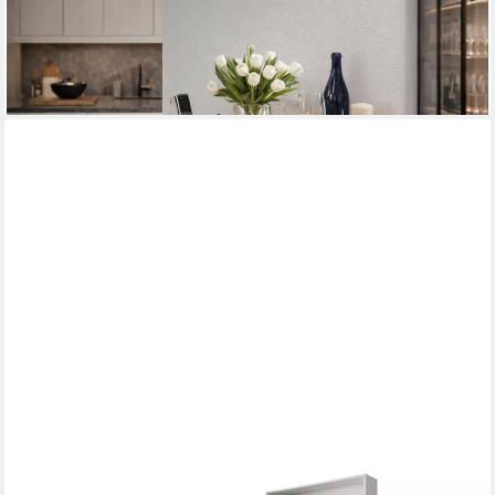
Klapptisch Hannah (1-St), platzsparend abklappbar
49,99 €
69,99 €
-29%
lieferbar - in 5-6 Werktagen bei dir
MIRJAN24