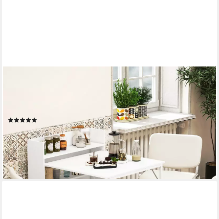
HOMCOM
Klapptisch Esstisch Klappbar für 3 Personen mit 4-stufigen
Regalen (Esszimmertisch, 1-St., Küchentisch), für kleine Räume,
Küche, Esszimmer, 78,5 x 91 x 93 cm, Weiß
(4)
104,99 €
UVP
147,90 €
-29%
lieferbar - in 2-3 Werktagen bei dir