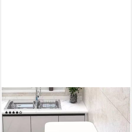
JEOBEST
Klapptisch Wandklapptisch, Klappbarer Esstisch, Schreibtisch,
Wandmontage, 60cm, Metallklappgestell
(15)
27,29 €
UVP
62,00 €
-56%
lieferbar - in 4-5 Werktagen bei dir