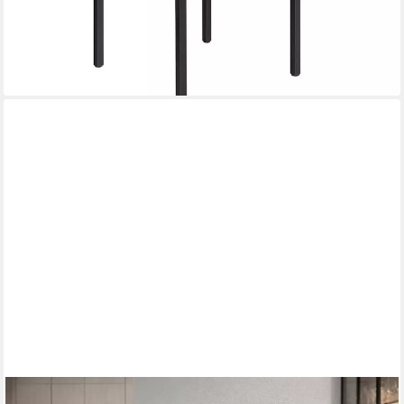
79,98 €
UVP
136,99 €
-42%
lieferbar - in 4-5 Werktagen bei dir
MOEBEL-DIREKT-ONLINE