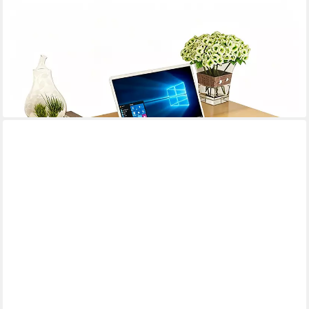
TUWENA
Klapptisch Wandklapptisch Aus Massivholz, Klapptisch
Schwimmender Schreibtisch, Für Küche, Arbeitszimmer und
Heimbüro – robustes einfache Installation
ab 30,99 €
UVP
69,99 €
-56%
lieferbar - in 4-5 Werktagen bei dir