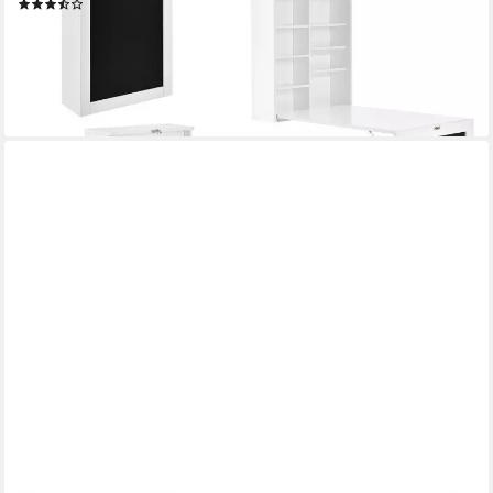
(21)
78,99 €
UVP
115,99 €
-32%
lieferbar - in 4-5 Werktagen bei dir