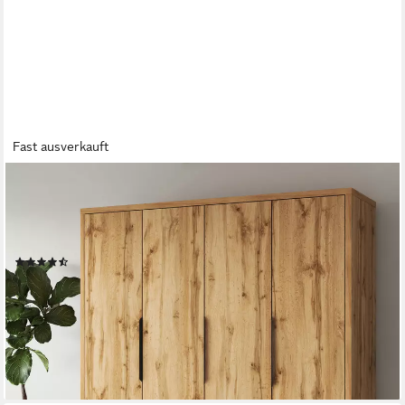
Fast ausverkauft
HOME AFFAIRE
Drehtürenschrank Bronne,Breite 191 cm, Kleiderschrank
inclusive Innenausstattung Kleiderschrank, 2 Schubkästen,
Metallgriffe, Garderobe
(16)
742,38 €
UVP
1.155,99 €
-36%
lieferbar - in 9-11 Werktagen bei dir