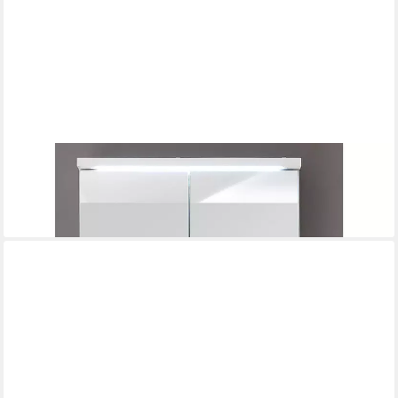
BEGA BBK
Spiegelschrank 60 x 68 x 20 cm (B/H/T)
159,95 €
lieferbar in 7 Wochen