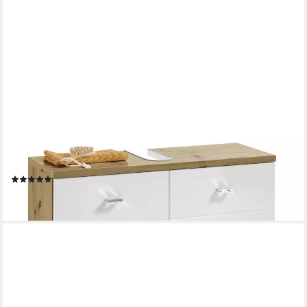
BEGA BBK
Waschbeckenunterschrank POOL, B 80 cm, Artisan Eiche Dekor,
Weiß Hochglanz mit 2 Türen und 1 Einlegeboden
(1)
ab 119,95 €
lieferbar - in 7-9 Werktagen bei dir