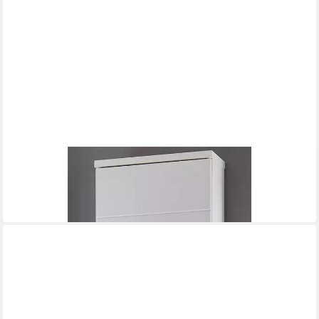
BEGA BBK
Hängeschrank 38 x 71 x 23 cm (B/H/T)
ab 80,95 €
lieferbar in 7 Wochen