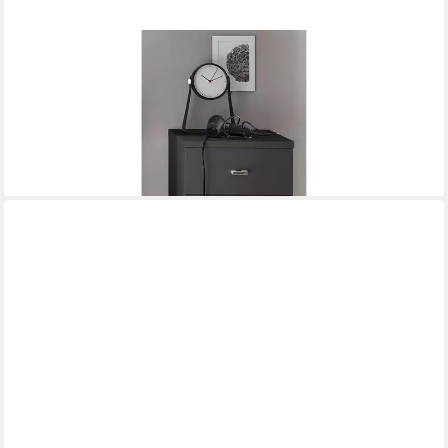
PREISBRECHER
Unterschrank Peter 38 x 73 x 30 cm (B/H/T)
89,00 €
104,95 €
-15%
lieferbar - in 4-5 Werktagen bei dir