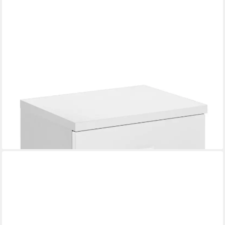
BEGA BBK
Unterschrank POOL, B 38 cm x H 73 cm, Weiß matt, Weiß
Hochglanz, 1 Tür, 1 Schublade
ab 89,00 €
104,95 €
-15%
lieferbar - in 7-9 Werktagen bei dir