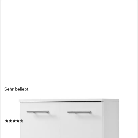
Sehr beliebt
SCHILDMEYER
Midischrank Isola, Midischrank, Made in Germany, B: 60 cm
Solide Verarbeitung - Dieses Produkt ist in Deutschland gefertigt
(66)
93,14 €
UVP
259,99 €
-64%