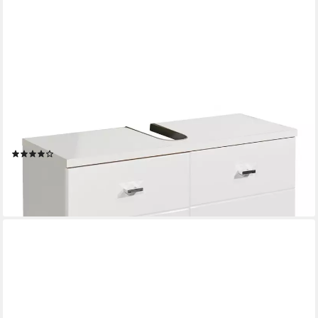
BEGA BBK
Waschbeckenunterschrank POOL, B 80 cm, Weiß, mit 2 Türen,
mit Siphonausschnitt
(5)
104,00 €
119,95 €
-13%
lieferbar - in 7-9 Werktagen bei dir