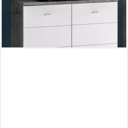
Waschbeckenunterschrank Waschbeckenunterschrank >Peter<
in Weiß tiefzieh Hochglanz - 80x57x30 80 x 57 x 31 cm (B/H/T)
(2)
104,00 €
119,95 €
-13%
lieferbar - in 4-5 Werktagen bei dir