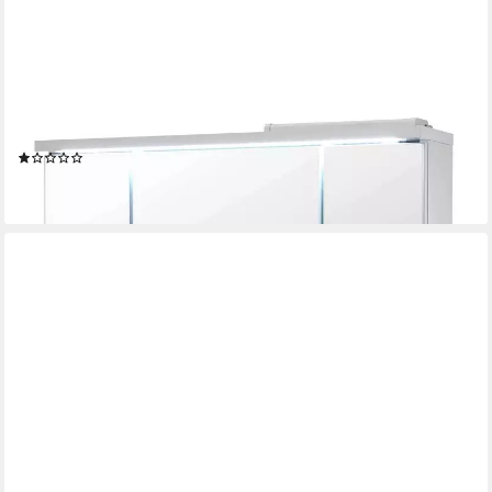
BEGA BBK
Spiegelschrank POOL, Weiß matt, mit 2 Türen, Badmöbel
(1)
159,95 €
lieferbar - in 7-9 Werktagen bei dir