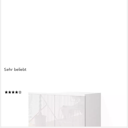
Sehr beliebt
VICCO
Midischrank Irma, Weiß Hochglanz/Weiß, 60 x 81 cm (1-St)
(67)
99,90 €
UVP
124,90 €
-20%
lieferbar - in 2-3 Werktagen bei dir
+4