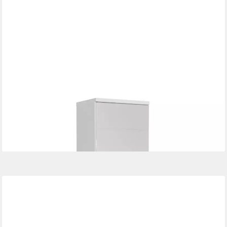
BEGA BBK
Hochschrank POOL, B 38 cm, Weiß, mit 2 Türen und 1
Schublade
239,95 €
lieferbar in 7 Wochen