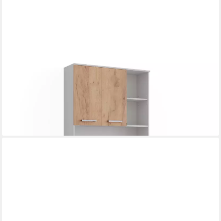
VICCO
Hochschrank Raul, Weiß/Goldkraft Eiche, 100.1 x 188.5 cm mit 5
Türen & 2 Schu... (1-St)
255,90 €
UVP
315,90 €
-19%
lieferbar - in 2-3 Werktagen bei dir