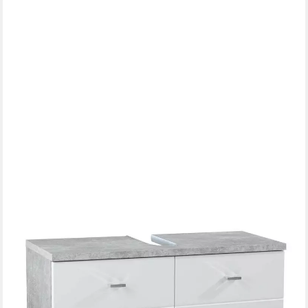
BEGA BBK
Waschbeckenunterschrank POOL, Betondekor, Weiß Hochglanz,
mit 2 Türen, 80 x 57 x 30 cm
104,00 €
119,95 €
-13%
lieferbar - in 5-6 Werktagen bei dir