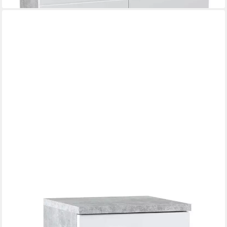
BEGA BBK
Unterschrank POOL, B 38 cm, Betondekor, Weiß Hochglanz, mit
1 Schublade, 1 Tür mit 1 Einlegeboden
98,95 €
lieferbar - in 5-6 Werktagen bei dir