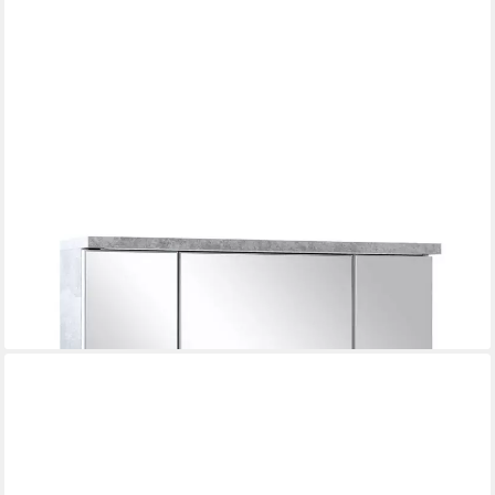
BEGA BBK
Badezimmerspiegelschrank POOL, B 80 cm, Betondekor grau, 3
Spiegeltüren, inkl. LED-Beleuchtung
159,95 €
lieferbar in 7 Wochen