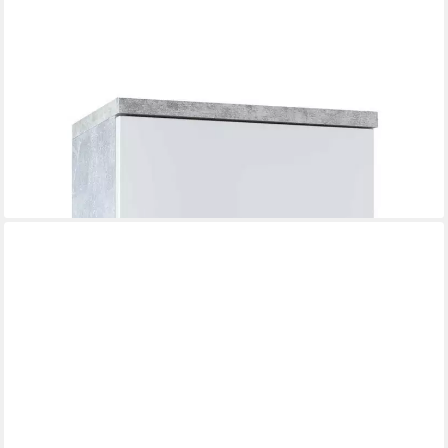
BEGA BBK
Hängeschrank POOL, B 38 cm x H 71 cm, Weiß Hochglanz,
Betondekor, 1 Tür
68,00 €
80,95 €
-16%
lieferbar - in 5-6 Werktagen bei dir