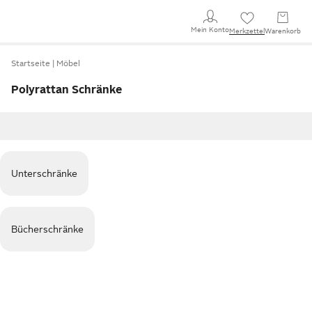
Mein Konto
Merkzettel
Warenkorb
Startseite
Möbel
Polyrattan Schränke
Unterschränke
Bücherschränke