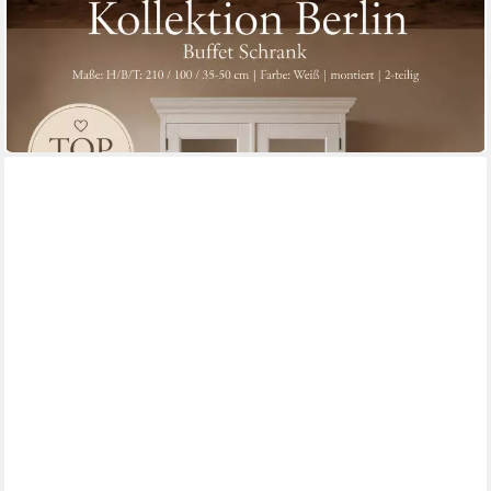
Buffet Buffet Schrank Berlin 100 cm mit Eiche weiß Landhaus-
Stil
100 x 210 x 100 cm
B/H/T
1.647,37 €
UVP
1.999,00 €
-18%
lieferbar in 12 Wochen