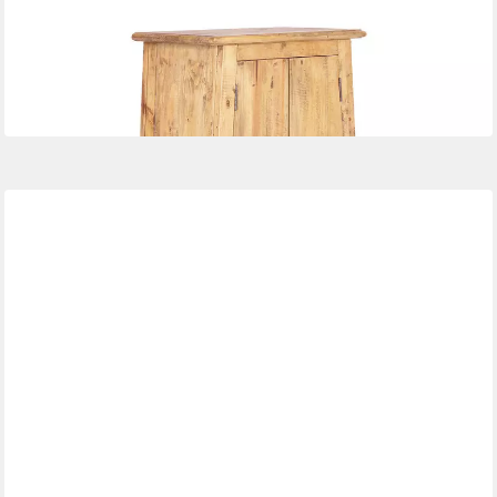
MASSIVUM
Unterschrank Rangun
59 x 80 x 32 cm
B/H/T
189,00 €
in 4-5 Werktagen bei dir