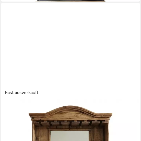
Fast ausverkauft
WOLF MÖBEL
Barschrank MEXIKO Barschrank mit Spiegel
98 x 193 x 52 cm
B/H/T
599,00 €
UVP
1.299,00 €
-54%
in 3-4 Werktagen bei dir