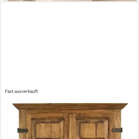
Fast ausverkauft
WOLF MÖBEL
Kleiderschrank MEXIKO Schrank mit 2 Schubladen/ 2
Einlegeböden
119 x 188 x 57 cm
B/H/T
699,00 €
UVP
1.269,00 €
-45%