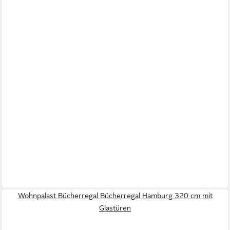
Wohnpalast Bücherregal Bücherregal Hamburg 320 cm mit
Glastüren