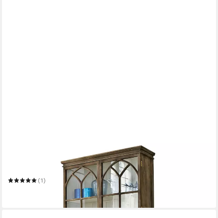
MIRABEAU
Hochschrank Schrank Garrard antikbraun/hellgrau
120.0 x 231.0 x 40.0 cm
B/H/T
(1)
1.868,00 €
lieferbar in 3 Wochen