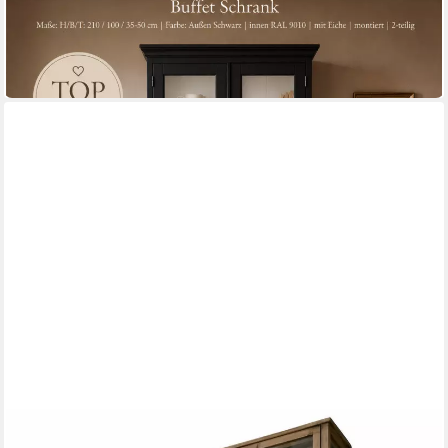
100 x 50 x 50 cm
B/H/T
1.647,87 €
UVP
1.899,00 €
-13%
in 8-10 Werktagen bei dir
MIRABEAU