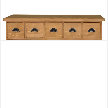
MASSIVHOLZMOEBEL-BECKER
Apothekerschrank Apothekerschrank aus Massivholz -
Kommode mit 13 Schubladen
1.190,00 €
UVP
1.253,00 €
-5%
lieferbar in 10 Wochen