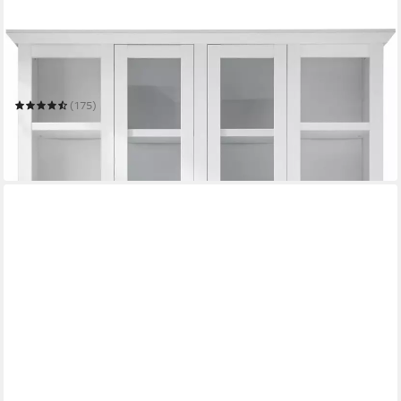
HOME AFFAIRE
Vitrine California
194 x 207 x 45 cm
B/H/T
(175)
979,99 €
UVP
1.699,99 €
-42%
in 9-11 Werktagen bei dir