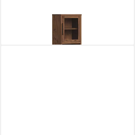
MASSIVUM
Vitrine Sydney Pinie rustikal Glasschrank Wohnzimmer Möbel
50 x 185 x 41 cm
B/H/T
549,00 €
in 4-5 Werktagen bei dir