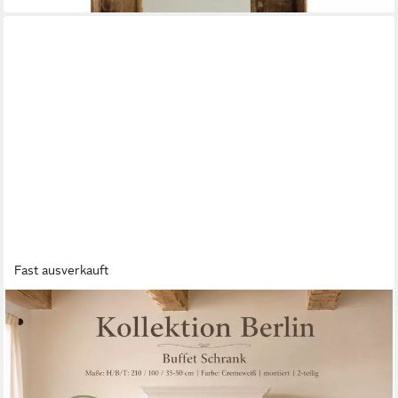
Fast ausverkauft
WOHNPALAST
Buffet Buffet Schrank Berlin 100 cm weiß
1.447,25 €
UVP
1.699,00 €
-15%
lieferbar in 12 Wochen