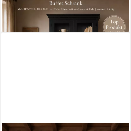
Landhaus- Stil
100 x 210 x 100 cm
B/H/T
1.647,19 €
UVP
1.999,00 €
-18%
lieferbar in 12 Wochen
WOHNPALAST