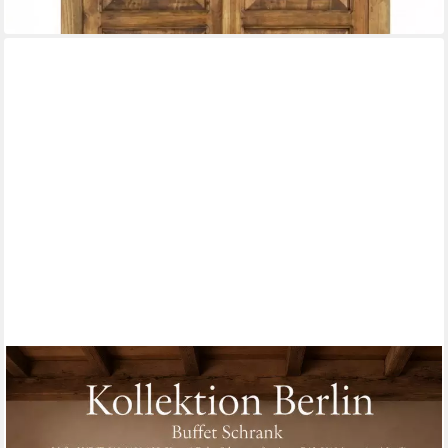
in 3-4 Werktagen bei dir
WOHNPALAST
Buffet Buffet Schrank Berlin 100 cm schwarz/ weiß Landhaus-
Stil
100 x 50 x 50 cm
B/H/T
1.529,25 €
UVP
1.699,00 €