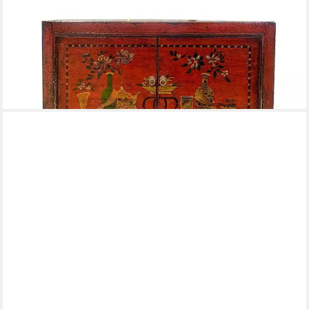
DASLAGERHAUS LIVING
Bauernschrank Sideboard Shanxi rot 110 cm
110 x 85 x 45 cm
B/H/T
1.499,00 €
UVP
1.999,00 €
-25%
lieferbar in 4 Wochen