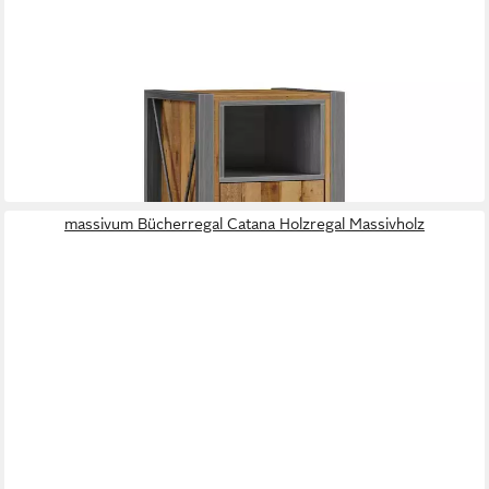
MASSIVUM
Unterschrank Badkommode Detroit Holz-Metall-Mix
40 x 80 x 35 cm
B/H/T
269,00 €
in 2-3 Werktagen bei dir
massivum Bücherregal Catana Holzregal Massivholz