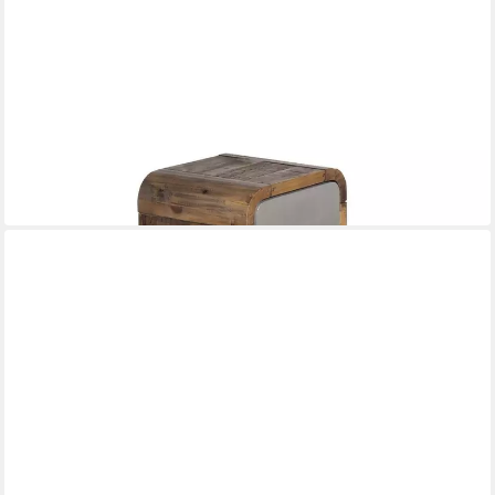
MASSIVUM
Hängeschrank Dingle, Wandregal mit Tür Massivholz
Betonoptik
30 x 30 x 25 cm
B/H/T
79,90 €
in 2-3 Werktagen bei dir