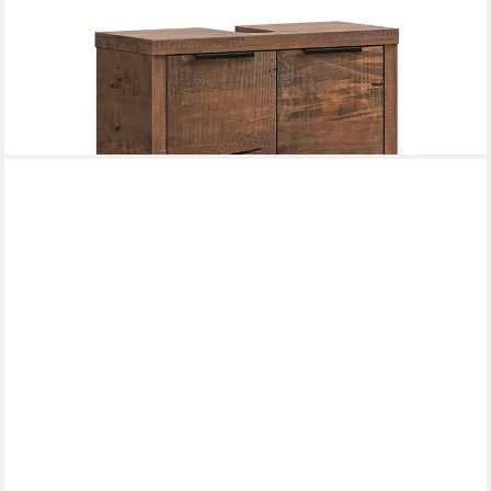
MASSIVUM
Waschbeckenunterschrank Holz Sydney Pinie Badschrank
Massivholz
56 x 60 x 25 cm
B/H/T
169,00 €
in 2-3 Werktagen bei dir