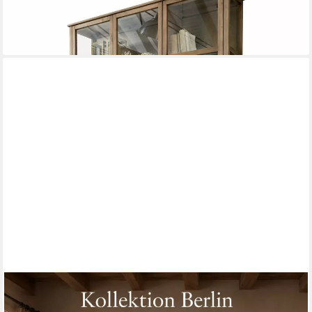
Vitrine Schrank Blaise antikbraun
170 x 220 x 40 cm
B/H/T
2.059,00 €
lieferbar in 3 Wochen
WOHNPALAST
Buffet Buffet Schrank Berlin 100 cm mit Eiche schwarz